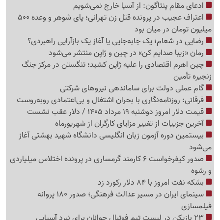
ادعای مقام پنتاگون: از آسیا خارج نمی‌شویم
اعتراف عجیب در پرونده قتل زن تهرانی؛ پای شوهر و وعده 500
میلیون تومان در میان بود
رضایی در شعام؛ یک جابه‌جایی یا آغاز یک بازآرایی راهبردی؟
رمان «زیبا صدایم کن» در چین و ژاپن منتشر می‌شود
چین اهرم اقتصادی را علیه ژاپن کشید؛ تنگستن در مرکز جنگ
زنجیره تأمین
گام عملی دولت برای ساماندهی نیروهای شرکتی
فرقانی: روزنامه‌نگاری با بحران اشتغال و بی‌اعتمادی روبه‌روست
قیمت دلار امروز دوشنبه 19 مرداد 1405 / دلار عقب نشست
آخرین جزییات از تغییر مزایای کارگران از شهریورماه
بیستمین دوره آزمون زبان انگلیسی دانشگاه شهید بهشتی آغاز
می‌شود
صدور کیفرخواست 6 کارمند گرمساری در پرونده اختلاس میلیاردی
و رشوه
بشکه نفت امروز با 84 دلار رکورد زد
سینمای ایران در مسیر عدالت فرهنگی؛ صدور 180 پروانه
فیلمسازی
23 بازیکن در لیست تیم فوتبال جوانان برای نبرد آسیایی