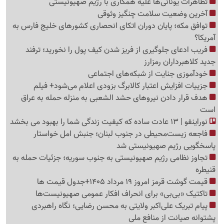
تظاهرات یونانی‌ها علیه همکاری با رژیم صهیونیستی
آخرین وضعیت سلامت چنگیز وثوقی
توافق مکه؛ پایان دوران اتکای انحصاری کشورهای خلیج فارس به
آمریکا؟
فریب ادعای جلوگیری از فریز شدن کیف پول را نخورید؛ ترفند
جدید کلاهبرداران رمزارز
خودآموزی جنایت از شبکه‌های اجتماعی
جزییات افزایش اعتبار کالابرگ بزودی اعلام می‌شود+ فیلم
هدف قرار دادن نیروهای حشد الشعبی به منزله حمله به عراق
است
نوراینفو | 13 عادت ساده که کیفیت زندگی شما را بهبود می بخشد
فاجعه زیست‌محیطی در جنوب لبنان؛ جنبش امل خواستار
پاسخگویی رژیم صهیونیستی شد
تجاوز نظامی رژیم صهیونیستی به جنوب سوریه؛ جزئیات حمله به
قنیطره
قیمت گوشت قرمز امروز 19 مرداد 1405+جدول قیمت ها
تاکتیک «بی‌بی» برای انحراف افکار عمومی صهیونیست‌ها
پیام تبریک علی‌اکبر ولایتی به محسن رضایی؛ نگاه راهبردی
پشتوانه صیانت از منافع ملی