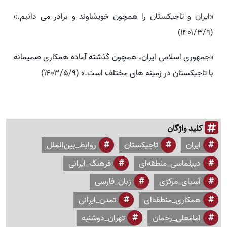
«ایران و تاجیکستان را همچون خویشاوند و برادر می دانیم.»
(۱۴۰۱/۳/۹)
«جمهوری اسلامی ایران، همچون گذشته آماده همکاری صمیمانه
با تاجیکستان در زمینه های مختلف است.» (۱۴۰۳/۵/۹)
کلید واژگان
ایران
تاجیکستان
روابط_بین‌الملل
دیپلماسی_منطقه‌ای
فرهنگ_ایرانی
آسیای_مرکزی
زبان_فارسی
همکاری_منطقه‌ای
تمدن_ایرانی
امامعلی_رحمان
تهران_دوشنبه