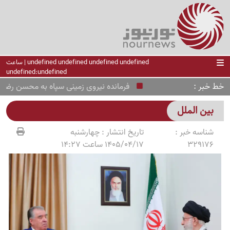
undefined undefined undefined undefined | ساعت
undefined:undefined
خط خبر
فرمانده نیروی زمینی سپاه به محسن رضایی تبر
بین الملل
شناسه خبر :
تاریخ انتشار :
چهارشنبه
329176
1405/04/17 ساعت 14:27