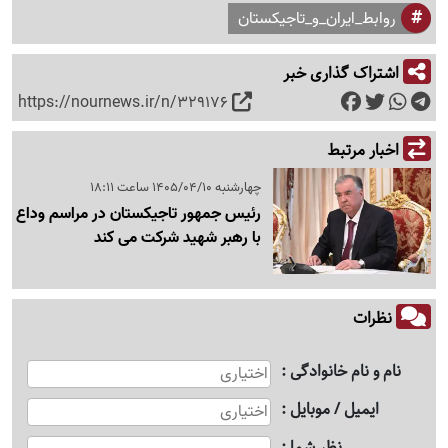
روابط_ایران_و_تاجیکستان
اشتراک گذاری خبر
https://nournews.ir/n/329176
اخبار مرتبط
چهارشنبه 1405/04/10 ساعت 18:11
رئیس جمهور تاجیکستان در مراسم وداع
با رهبر شهید شرکت می کند
نظرات
نام و نام خانوادگی
ایمیل / موبایل
نظر شما