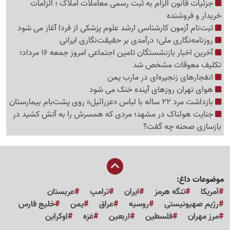
جزئیات قانون الزام به ثبت رسمی معاملات املاک ؛ الزامات
خریدار و فروشنده
ثبت‌نام‌ آزمون کارشناسی ارشد علوم پزشکی از فردا آغاز می شود
روزنامه‌نگاری ملی؛ درآمدی بر حقیقت‌نگاری ایرانی
آخرین اخبار بازنشستگان تامین اجتماعی امروز جمعه 16 مرداد؛
تکلیف معوقات مشخص شد
انفجارهای زنجیره‌ای در مارب یمن
هوای تهران روزهای آینده خنک می شود
بازداشت مرد 22 ساله با لباس «عزرائیل» روی پشت‌بام بیمارستان
جنایت هولناک در مشهد؛ مردی که همسرش را به آتش کشید در
بازسازی صحنه چه گفت؟
موضوعات داغ:
آمریکا
تنگه هرمز
ایران
ترامپ
عربستان
رژیم صهیونیستی
روسیه
عراق
یمن
خلیج فارس
مرز مهران
فلسطین
اربعین
غزه
اوکراین