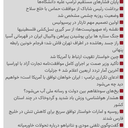
پایان فشارهای مستقیم ترامپ علیه دانشگاه‌ها
برداشت رئیس شاباک از موافقت حماس با خلع سلاح
وضعیت روزبه چشمی مشخص شد
اولین تصمیم مهم تارتار در پرسپولیس
نقشه راه صهیونیست‌ها؛ از سر گیری نسل‌کشی فلسطینی‍ها
جنگ ستاره ها برای پوشیدن پیراهن والیبال ایران در قهرمانی آسیا
راز جسد رهاشده در اطراف تهران فاش شد؛ فرجام خونین رابطه
پنهانی
چین خواستار تقویت ارتباط با آمریکا شد
تأکید وزیر صمت بر اجرای کامل موافقت‌نامه تجارت آزاد با اوراسیا
آخرین آمار تردد اربعین اعلام شد + جزئیات
ادعای تکراری ترامپ : ایران خواهان توافق با آمریکا است؛ خواهیم
دید چه می‌شود
یخ‌های سوءتفاهم بین دولت و رسانه ملی آب می‌شود؟
هشدار هواشناسی؛ وزش باد شدید و گردوخاک در چند استان
کشور
روسیه و امارات خواستار توافق سریع برای کاهش تنش در خلیج
فارس شدند
گفت‌وگوی تلفنی مودی و نتانیاهو درباره تحولات خاورمیانه