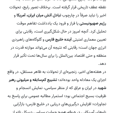
نقطه عطف تاریخی قرار گرفته است. برخلاف تصور رایج، تحولات
اخیر را نباید صرفاً در چارچوب
تبادل آتش میان ایران، آمریکا
و
رژیم صهیونیستی
یا فراز و فرود یک یادداشت تفاهم موقت
تحلیل کرد. آنچه امروز در حال شکل‌گیری است، رقابتی برای
تعیین معماری امنیتی
آینده خلیج فارس
و گلوگاه‌های راهبردی
انرژی جهان است؛ رقابتی که نتیجه آن می‌تواند موازنه قدرت در
منطقه و حتی اقتصاد بین‌الملل را برای سال‌ها تحت تأثیر قرار
دهد.
در هفته‌های اخیر، زنجیره‌ای از تحولات به ظاهر مستقل، در واقع
اجزای یک معادله واحد بوده‌اند؛
تشییع کم‌سابقه و میلیونی رهبر
شهید
در ایران و عراق که از منظر سیاسی، نمایش انسجام و
ظرفیت بسیج اجتماعی بود؛ استمرار مطالبه عمومی برای پاسخ به
تجاوزات؛ افزایش درگیری‌های دریایی در خلیج فارس؛ بازآرایی
ناوهای آمریکایی در
دریای عرب
؛ حمایت سیاسی دبیرکل ناتو از