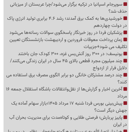
سوپرجام اسپانیا در ترکیه برگزار می‌شود/چرا عربستان از میزبانی
حذف شد؟
خورشیدی‌ها به کمک برق آمدند؛ رشد 4.6 برابری تولید انرژی پاک
در دولت چهاردهم
پزشکیان فردا در روز خبرنگار پاسخگوی سوالات رسانه‌ها می‌شود
زمان پرداخت معوقات فروردین و اردیبهشت بازنشستگان تعیین
تکلیف می شود+جزییات
یونیسف: در 300 روز آتش‌بس غزه، 300 کودک جان باختند
چند میلیون مجرد قطعی بالای 45 سال در ایران زندگی می‌کنند/
دلایل فرار از ازدواج
چند درصد مشترکان خانگی دو برابر الگوی مصرف برق استفاده می
کنند؟
آخرین اخبار و گزارش‌ها از نقل‌وانتقالات باشگاه استقلال جمعه 16
مرداد
پیش‌بینی بورس فردا شنبه 17 مرداد 1405؛بازار سهام آماده یک
جهش دیگر است؟
پاییز پربارش؛ فرصتی طلایی و کوتاه‌مدت برای مدیریت بحران آب
در ایران
هشدار انصارالله به عربستان؛ هرگونه جابه‌جایی نظامی در یمن با