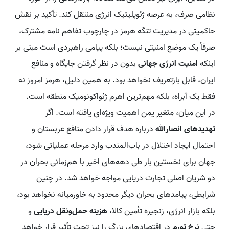
نظامی صرف، به عرصه ژئوپلیتیک انرژی منتقل کند. تأکید بر نقش
حاکمیتی در مدیریت تنگه هرمز در چارچوب تفاهم نامه مشترک،
صرفاً یک موضع امنیتی نیست؛ بلکه پیامی راهبردی است مبنی بر
اینکه
امنیت انرژی جهانی
بدون در نظر گرفتن جایگاه و منافع
ایران، قابل بازتعریف نخواهد بود. به همین دلیل، هرمز امروز نه
فقط یک آبراه، بلکه مهم‌ترین اهرم ژئواکونومیک منطقه است.
در این میان، متغیر یمن اهمیت ویژه‌ای یافته است. اگر
تهدیدهای انصارالله
درباره هدف قرار دادن منافع عربستان و
احتمال ایجاد اختلال در باب‌المندب وارد مرحله عملیاتی شود،
جهان برای نخستین بار طی دهه‌های اخیر با هم‌زمانی بحران در
دو شریان اصلی تجارت دریایی مواجه خواهد شد. در چنین
شرایطی، پیامدهای بحران دیگر محدود به خاورمیانه نخواهد بود،
بلکه بازار انرژی، زنجیره تأمین کالا،
هزینه حمل‌ونقل دریایی
و
حتی
نرخ تورم
در اقتصادهای بزرگ را نیز تحت تأثیر قرار خواهد