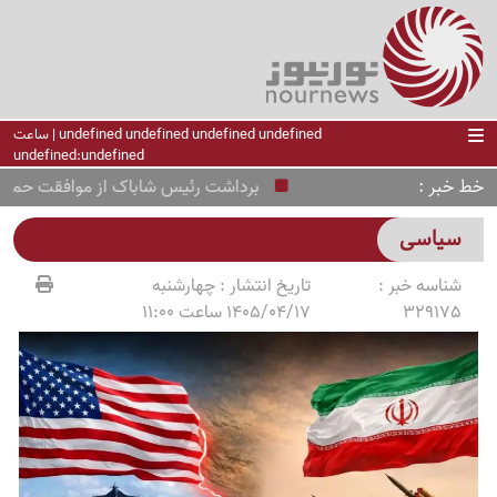
undefined undefined undefined undefined | ساعت
undefined:undefined
خط خبر
برداشت رئیس شاباک از موافقت حماس با خ
سیاسی
شناسه خبر :
تاریخ انتشار :
چهارشنبه
329175
1405/04/17 ساعت 11:00