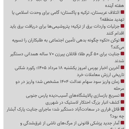
هفته آینده
ائتلاف عربستان، ترکیه و پاکستان؛ گامی برای وحدت اسلامی یا
تهدید منطقه؟
جزئیات واردات برق از ترکیه؛ پتروشیمی‌ها برای دریافت برق باید
اقدام کنند
توکن «تکو» چگونه بدهی تأمین اجتماعی به طلبکاران را تسویه
می‌کند؟
جنایت برای 50 گرم طلا؛ قاتلان پیرزن 70 ساله همدانی دستگیر
شدند
آخرین اخبار بورس امروز یکشنبه 18 مرداد 1405؛ رکورد شکنی
تاریخی ارزش معاملات خرد
زمان واریز سود سهام عدالت 1404 مشخص شد؛ واریز در دو
مرحله
تسریع بازسازی پالایشگاه‌های آسیب‌دیده پارس جنوبی
کشف انبار بزرگ احتکار لاستیک در شهرری
قاتل فراری در سعادت‌آباد دستگیر شد؛ ماجرای جنایت پارک آبشار
چه بود؟
آمار جدید پزشکی قانونی از مرگ‌های ناشی از غرق‌شدگی و