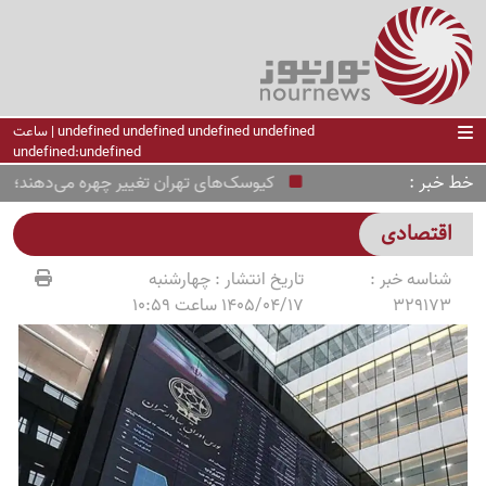
undefined undefined undefined undefined | ساعت
undefined:undefined
خط خبر
کیوسک‌های تهران تغییر چهره می‌دهند؛ طرح ج
اقتصادی
شناسه خبر :
تاریخ انتشار :
چهارشنبه
329173
1405/04/17 ساعت 10:59