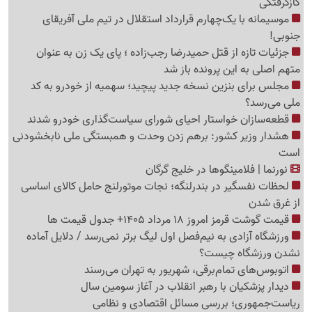
گازگرفتگی
موسیمانه با یک‌چهارم قرارداد استقلال در تیم ملی آفریقای
جنوبی!
جزئیات تازه از قتل حمیدرضا رجب‌زاده ؛ پای یک زن به عنوان
متهم اصلی به این پرونده باز شد
مجلس برای بنزین نسخه جدید پیچید؛ سهمیه از خودرو به کد
ملی می‌رسد؟
قطعه‌سازان خواستار احیای شورای سیاست‌گذاری خودرو شدند
هشدار وزیر کشور: برهم زدن وحدت و همبستگی ملی نابخشودنی
است
نورنما | فلامینگوها در خلیج گرگان
لحظات نفسگیر در بندرلنگه؛ نجات موتورلنج حامل کالای اساسی
از غرق شدن
قیمت گوشت قرمز امروز 18 مرداد 1405+ جدول قیمت ها
ورزشگاه آزادی به نیم‌فصل اول لیگ برتر نمی‌رسد / دلایل آماده
نشدن ورزشگاه چیست؟
اتوبوس‌های تمام‌برقی، شهریور به تهران می‌رسند
دیدار پزشکیان با رهبر انقلاب در آغاز سومین سال
ریاست‌جمهوری؛ بررسی مسائل اقتصادی و نظامی