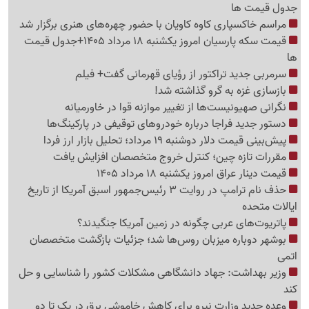
جدول قیمت ها
مراسم خاکسپاری کاوه کاویان با حضور چهره‌های هنری برگزار شد
قیمت سکه پارسیان امروز یکشنبه 18 مرداد 1405+جدول قیمت
ها
سرمربی جدید تراکتور از رؤیای قهرمانی گفت+ فیلم
بازسازی غزه به گرو گذاشته شد!
نگرانی صهیونیست‌ها از تغییر موازنه قوا در خاورمیانه
دستور جدید فراجا درباره خودروهای توقیفی در پارکینگ‌ها
پیش‌بینی قیمت دلار دوشنبه 19 مرداد؛ تحلیل بازار ارز فردا
مقررات تازه چین؛ کنترل خروج متخصصان افزایش یافت
قیمت دینار عراق امروز یکشنبه 18 مرداد 1405
حذف نام ترامپ در روایت 3 رئیس‌جمهور اسبق آمریکا از تاریخ
ایالات متحده
پاتریوت‌های عربی چگونه در زمین آمریکا جنگیدند؟
بوشهر دوباره میزبان روس‌ها شد؛ جزئیات بازگشت متخصصان
اتمی
وزیر بهداشت: جهاد دانشگاهی مشکلات کشور را شناسایی و حل
کند
وعده جدید وزارت نیرو برای کاهش خاموشی برق در یک تا دو