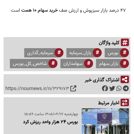
۴۷ درصد بازار سبزپوش و ارزش صف
خرید سهام ۱۰ همت
است
کلید واژگان
بورس
بازار_سرمایه
سرمایه_گذاری
بازار_سهام
سهامداران
شاخص_کل_بورس
اشتراک گذاری خبر
https://nournews.ir/n/329173
اخبار مرتبط
چهارشنبه 1405/04/17 ساعت 15:59
بورس 24 هزار واحد ریزش کرد