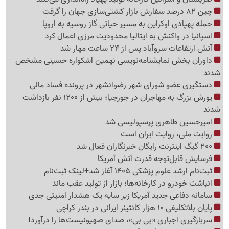
چین 82 درصد سفارش بازار کشتی‌سازی جهان را گرفت
حمله پهپادی اوکراین به مسیر حیاتی گاز روسیه به اروپا
اسپانیا در واکنش به ایتالیا محدودیت مرزی اعمال کرد
آتش ارتفاعات سروآباد پس از 24 ساعت مهار شد
داوران بخش نمایشنامه‌نویسی نهمین اشکواره حسینی مشخص
شدند
دستگیری عضو شورای شهر رضوانشهر در پرونده فساد مالی
یورش بزرگ به مهاجران در جورجیا؛ بیش از 1200 نفر بازداشت
شدند
امیرحسین طاهری پرسپولیسی شد
روایت ملی، روایت ایران است
200 گیگ اینترنت رایگان خبرنگاران فعال شد
فرسایش قابل‌توجه قدرت آتش آمریکا
ثبت‌نام ارشد علوم پزشکی 1405 آغاز شد+لینک ثبت‌نام
انباشت خودرو در کارخانه‌ها؛ بازار از تولید عقب ماند
سامانه دفاعی جدید آمریکا زیر سایه یک هشدار امنیتی جدی
پایان بلاتکلیفی 10 هزار کانتینر ایرانی در بندر کراچی
سربازگیری اجباری «بی بی»، صدای صهیونیست‌ها را درآورد!