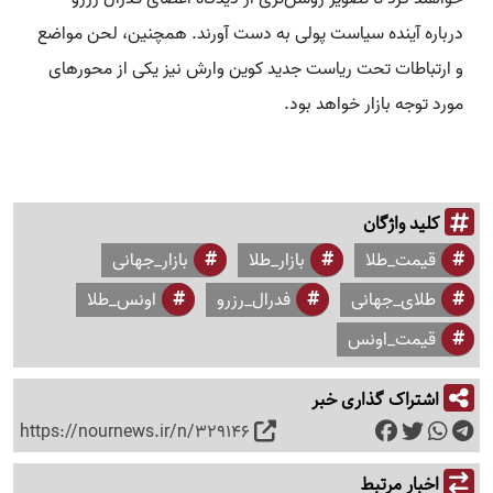
درباره آینده سیاست پولی به دست آورند. همچنین، لحن مواضع
و ارتباطات تحت ریاست جدید کوین وارش نیز یکی از محورهای
مورد توجه بازار خواهد بود.
کلید واژگان
قیمت_طلا
بازار_طلا
بازار_جهانی
طلای_جهانی
فدرال_رزرو
اونس_طلا
قیمت_اونس
اشتراک گذاری خبر
https://nournews.ir/n/329146
اخبار مرتبط