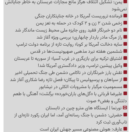
یمن: تشکیل ائتلاف هرگز مانع مجازات عربستان به خاطر جنایاتش
نمی‌شود
فرمانده تروریست آمریکا در خانه جنایتکاران جنگی
زخمی شدن 2 زن و 2 کودک در حمله به تعز یمن
نام دو خبرنگار فقید روی جایزه ملی محیط زیست ماندگار شد
راز مرگ مادر باردار چابهاری؛ بررسی ویژه آغاز شد
سایه دخالت آمریکا بر کوبا؛ روایت تازه از برنامه دولت ترامپ
ششمین هفته نبرد مذهبی صهیونیست‌ها در قدس
اشتیاق ترکیه برای بازیگری در غرب آسیا؛ از سوریه تا عربستان
وکیل پیشین ترامپ، وزیر دادگستری آمریکا شد!
نقش بارز خبرنگاران در ناکامی دشمن طی جنگ تحمیلی اخیر
از سپاهان و پرسپولیس تا پیکان؛ فصل تازه رضا شکاری آغاز شد
مسمومیت مرگبار با مشروبات الکلی در نیشابور
علیرضا قربانی با «گل‌های باران‌خورده» برگشت؛ آهنگی با طعم
دلتنگی و بغض+ صوت
نورنما | ایستگاه های مترو چین در تابستان
حضرتی: دشمن با جنگ رسانه‌ای آمد، اما ایران رکورد تازه‌ای از
تاب‌آوری ثبت کرد
عارف: هوش مصنوعی مسیر جهش ایران است