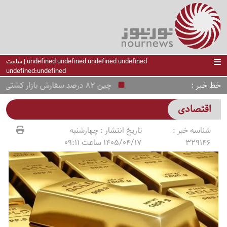
undefined undefined undefined undefined | ساعت
undefined:undefined
خط خبر
چین 82 درصد سفارش بازار کشتی‌سازی جهان را گرفت
اقتصادی
شناسه خبر :
تاریخ انتشار :
چهارشنبه
329146
1405/04/17 ساعت 09:11