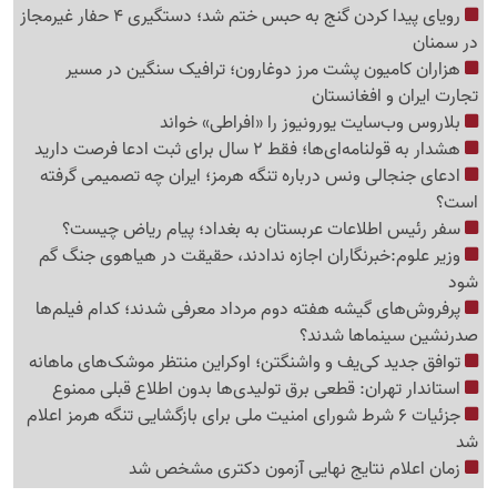
رویای پیدا کردن گنج به حبس ختم شد؛ دستگیری 4 حفار غیرمجاز
در سمنان
هزاران کامیون پشت مرز دوغارون؛ ترافیک سنگین در مسیر
تجارت ایران و افغانستان
بلاروس وب‌سایت یورونیوز را «افراطی» خواند
هشدار به قولنامه‌ای‌ها؛ فقط 2 سال برای ثبت ادعا فرصت دارید
ادعای جنجالی ونس درباره تنگه هرمز؛ ایران چه تصمیمی گرفته
است؟
سفر رئیس اطلاعات عربستان به بغداد؛ پیام ریاض چیست؟
وزیر علوم:خبرنگاران اجازه ندادند، حقیقت در هیاهوی جنگ گم
شود
پرفروش‌های گیشه هفته دوم مرداد معرفی شدند؛ کدام فیلم‌ها
صدرنشین سینماها شدند؟
توافق جدید کی‌یف و واشنگتن؛ اوکراین منتظر موشک‌های ماهانه
استاندار تهران: قطعی برق تولیدی‌ها بدون اطلاع قبلی ممنوع
جزئیات 6 شرط شورای امنیت ملی برای بازگشایی تنگه هرمز اعلام
شد
زمان اعلام نتایج نهایی آزمون دکتری مشخص شد