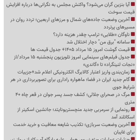
آیا بنزین گران می‌شود؟ واکنش مجلس به نگرانی‌ها درباره افزایش
قیمت سوخت
آخرین وضعیت جاده‌های شمال و مرزهای اربعین؛ تردد روان در
مسیرهای پرتردد
ناوگان «طلایی» ترامپ چقدر هزینه دارد؟
سامانه "برق من" دچار اختلال شد
قیمت گوشت امروز 15 مرداد 1405+ جدول قیمت ها
جدول فیلم‌های سینمایی امروز تلویزیون پنجشنبه 15 مرداد/از
«نجات لنینگراد» تا «گاندی»
زمان‌بندی واریز اعتبار کالابرگ الکترونیکی اعلام شد+جزییات
گام جدید ایران در فضا؛ ماهواره راداری برای تصویربرداری در هر
شرایط جوی
مرگ در صحرای جلالی؛ کشف جسد پسر جوان در قعر چاه 40
متری
رونمایی از سرمربی جدید منچستریونایتد؛ جانشین اسکینر از
اسکاتلند آمد
آخرین وضعیت سربازی؛ تکذیب شایعه معافیت و خرید خدمت
برای غایبان
جزئیات عملیات ویژه نیروی هوایی علیه پایگاه آمریکا؛ از پرواز زیر