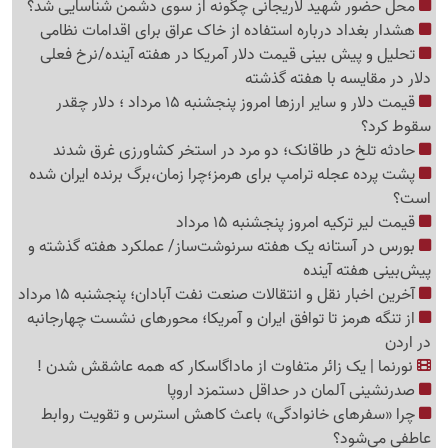
محل حضور شهید لاریجانی چگونه از سوی دشمن شناسایی شد؟
هشدار بغداد درباره استفاده از خاک عراق برای اقدامات نظامی
تحلیل و پیش بینی قیمت دلار آمریکا در هفته آینده/نرخ فعلی
دلار در مقایسه با هفته گذشته
قیمت دلار و سایر ارزها امروز پنجشنبه 15 مرداد ؛ دلار چقدر
سقوط کرد؟
حادثه تلخ در طاقانک؛ دو مرد در استخر کشاورزی غرق شدند
پشت پرده عجله ترامپ برای هرمز؛چرا زمان،برگ برنده ایران شده
است؟
قیمت لیر ترکیه امروز پنجشنبه 15 مرداد
بورس در آستانه یک هفته سرنوشت‌ساز/ عملکرد هفته گذشته و
پیش‌بینی هفته آینده
آخرین اخبار نقل‌ و انتقالات صنعت نفت آبادان؛ پنجشنبه 15 مرداد
از تنگه هرمز تا توافق ایران و آمریکا؛ محورهای نشست چهارجانبه
در اردن
نورنما | یک زائر متفاوت از ماداگاسکار که همه عاشقش شدن !
صدرنشینی آلمان در حداقل دستمزد اروپا
چرا «سفرهای خانوادگی» باعث کاهش استرس و تقویت روابط
عاطفی می‌شود؟