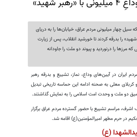
کربلا در تسخیرِ اشک و حماسه؛ وداعِ 4 میلیونی با «رهبر شهید»
ه سیل چهار میلیونی مردم عراق، خیابان‌ها را به دریای
شهید» را بدرقه کردند تا خورشید انقلاب، پس از زیارت
ه مرزها را درنوردید و پیوند دو ملت را جاودانه
م ایران در آیین‌های وداع، نماز، تشییع و بدرقه رهبر
 کربلای معلی به صحنه ادامه این حماسه تاریخی تبدیل
میق دو ملت و وحدت امت اسلامی را به نمایش گذاشتند.
 اشرف، مراسم تشییع با حضور گسترده مردم عراق برگزار
کیم در حرم مطهر امیرالمؤمنین(ع) اقامه شد.
یدالشهدا (ع)