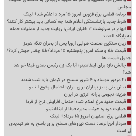
مجلس
برنامه قطعی برق قزوین امروز 15 مرداد اعلام شد+ لینک
شرط جدید بازنشستگی اعلام شد؛ چه کسانی باید بیشتر کار کنند؟
ابهام در سرنوشت 3 خلبان ایرانی؛ روایت جدید از عملیات حمله
به پایگاه العدید
زیان سنگین صنعت هوایی اروپا پس از بحران تنگه هرمز
قیمت طلا و سکه امروز پنجشنبه 15 مرداد/طلا چقدر جهش کرد؟/
جدول قیمت ها
چالش تازه برای اینفانتینو؛ آیا یک زن رئیس بعدی فیفا خواهد
شد؟
21 مزدور موساد و 4 شرور مسلح در کرمان بازداشت شدند
پیش‌بینی پاییز پرباران برای ایران؛ احتمال وقوع النینو
هزینه نجومی یارانه انرژی در ایران
قیمت جدید مرغ اعلام شد؛ احتمال افزایش نرخ از فردا
حمایت دوباره هیئت مدیره فیفا از اینفانتینو
قطعی برق اصفهان امروز 15 مرداد+ لینک
سردار ابن‌الرضا: دست نیروهای مسلح برای پاسخ به هر تهدیدی
پُر است