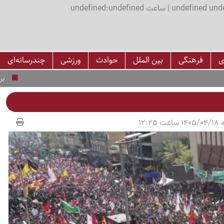
اعت undefined:undefined
ی
فرهنگی
بین الملل
حوادث
ورزشی
چندرسانه‌ای
برنامه قطعی برق قزوین 
12:25