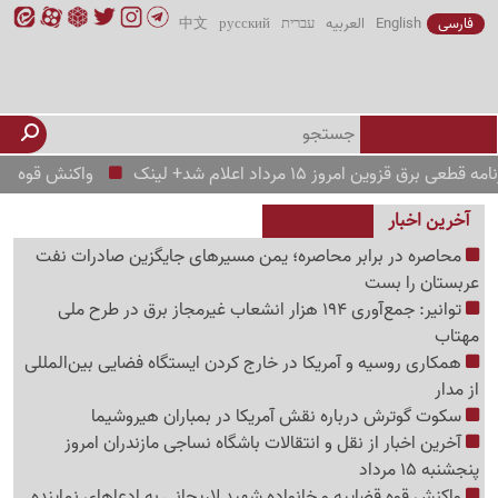
فارسی
English
العربیه
עברית
русский
中文
امروز 15 مرداد اعلام شد+ لینک
واکنش قوه قضاییه و خانو
آخرین اخبار
محاصره در برابر محاصره؛ یمن مسیرهای جایگزین صادرات نفت
عربستان را بست
توانیر: جمع‌آوری 194 هزار انشعاب غیرمجاز برق در طرح ملی
مهتاب
همکاری روسیه و آمریکا در خارج کردن ایستگاه فضایی بین‌المللی
از مدار
سکوت گوترش درباره نقش آمریکا در بمباران هیروشیما
آخرین اخبار از نقل و انتقالات باشگاه نساجی مازندران امروز
پنجشنبه 15 مرداد
واکنش قوه قضاییه و خانواده شهید لاریجانی به ادعاهای نماینده