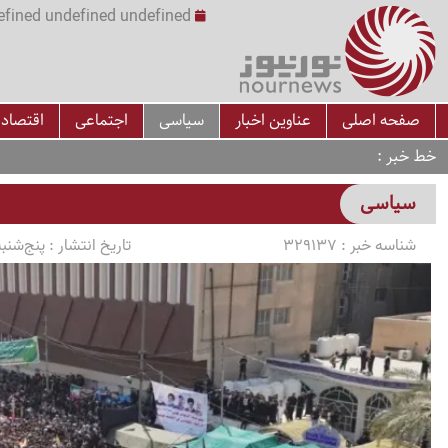
undefined undefined undefined undefined | س
صفحه اصلی
عناوین اخبار
سیاسی
اجتماعی
اقتصاد
خط خبر
سیاسی
شناسه خبر :
329137
تاریخ انتشار :
پنج‌شنبه 1405/04/18 ساعت 