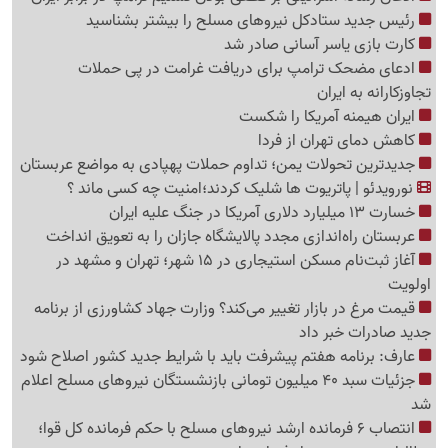
رئیس جدید ستادکل نیروهای مسلح را بیشتر بشناسید
کارت بازی یاسر آسانی صادر شد
ادعای مضحک ترامپ برای دریافت غرامت در پی حملات
تجاوزکارانه به ایران
ایران هیمنه آمریکا را شکست
کاهش دمای تهران از فردا
جدیدترین تحولات یمن؛ تداوم حملات پهپادی به مواضع عربستان
نورویدئو | پاتریوت ها شلیک کردند؛امنیت چه کسی ماند ؟
خسارت 13 میلیارد دلاری آمریکا در جنگ علیه ایران
عربستان راه‌اندازی مجدد پالایشگاه جازان را به تعویق انداخت
آغاز ثبت‌نام مسکن استیجاری در 15 شهر؛ تهران و مشهد در
اولویت
قیمت مرغ در بازار تغییر می‌کند؟ وزارت جهاد کشاورزی از برنامه
جدید صادرات خبر داد
عارف: برنامه هفتم پیشرفت باید با شرایط جدید کشور اصلاح شود
جزئیات سبد 40 میلیون تومانی بازنشستگان نیروهای مسلح اعلام
شد
انتصاب 6 فرمانده ارشد نیروهای مسلح با حکم فرمانده کل قوا؛