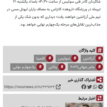
شاگردان کادر فنی سوئیس از ساعت ۰۴:۳۰ بامداد یکشنبه ۲۱
تیرماه در ورزشگاه «اروهد» کانزاس به مصاف یاران لیونل مسی در
تیم ملی آرژانتین خواهند رفت؛ دیداری که بدون شک یکی از
جذاب‌ترین تقابل‌های مرحله یک‌چهارم نهایی خواهد بود.
کلید واژگان
آرژانتین
سوئیس
کلمبیا
جام_جهانی2026
پنالتی
یک‌چهارم نهایی
اشتراک گذاری خبر
https://nournews.ir/n/329132
اخبار مرتبط