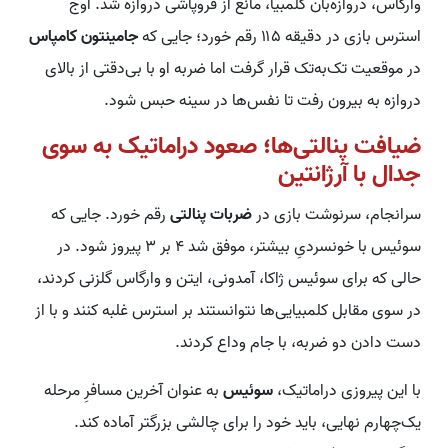
وارگاس، دروازه‌بان کلمبیا، مانع از فروپاشی دروازه شد. اوج
استرس بازی در دقیقه ۱۱۵ رقم خورد؛ جایی که
جامینتون کامپاس
در موقعیت تک‌به‌تک قرار گرفت اما ضربه او با بی‌دقتی از بالای
دروازه به بیرون رفت تا نفس‌ها در سینه حبس شود.
ضیافت پنالتی‌ها؛ صعود دراماتیک به سوی
جدال با آرژانتین
سرانجام، سرنوشت بازی در
ضربات پنالتی
رقم خورد. جایی که
سوئیس با خونسردیِ بیشتر، موفق شد ۴ بر ۳ پیروز شود. در
حالی که برای سوئیس ژاکا، آمدونی، ایتن و وارگاس گلزنی کردند،
در سوی مقابل کلمبیایی‌ها نتوانستند بر استرس غلبه کنند و با از
دست دادن دو ضربه، با جام وداع کردند.
با این پیروزی دراماتیک،
سوئیس
به عنوان آخرین مسافرِ مرحله
یک‌چهارم نهایی، باید خود را برای چالشی بزرگتر آماده کند.