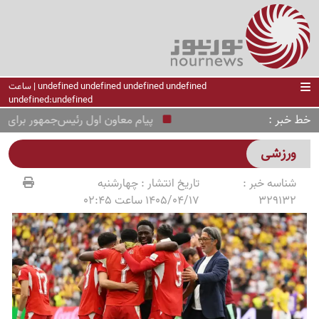
undefined undefined undefined undefined | ساعت
undefined:undefined
خط خبر
پیام معاون اول رئیس‌جمهور برای فرما
ورزشی
شناسه خبر :
تاریخ انتشار :
چهارشنبه
329132
1405/04/17 ساعت 02:45