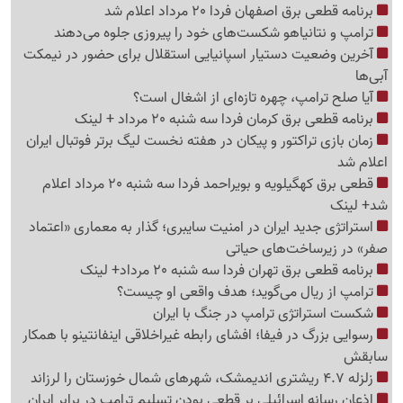
برنامه قطعی برق اصفهان فردا 20 مرداد اعلام شد
ترامپ و نتانیاهو شکست‌های خود را پیروزی جلوه می‌دهند
آخرین وضعیت دستیار اسپانیایی استقلال برای حضور در نیمکت
آبی‌ها
آیا صلح ترامپ، چهره تازه‌ای از اشغال است؟
برنامه قطعی برق کرمان فردا سه شنبه 20 مرداد + لینک
زمان بازی تراکتور و پیکان در هفته نخست لیگ برتر فوتبال ایران
اعلام شد
قطعی برق کهگیلویه و بویراحمد فردا سه شنبه 20 مرداد اعلام
شد+ لینک
استراتژی جدید ایران در امنیت سایبری؛ گذار به معماری «اعتماد
صفر» در زیرساخت‌های حیاتی
برنامه قطعی برق تهران فردا سه شنبه 20 مرداد+ لینک
ترامپ از ریال می‌گوید؛ هدف واقعی او چیست؟
شکست استراتژی ترامپ در جنگ با ایران
رسوایی بزرگ در فیفا؛ افشای رابطه غیراخلاقی اینفانتینو با همکار
سابقش
زلزله 4.7 ریشتری اندیمشک، شهرهای شمال خوزستان را لرزاند
اذعان رسانه اسرائیلی بر قطعی بودن تسلیم ترامپ در برابر ایران