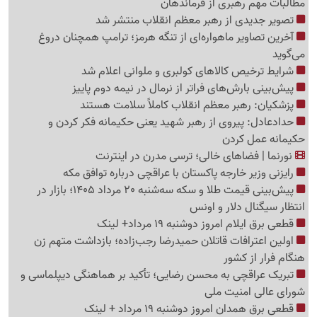
مطالبات مهم رهبری از فرماندهان
تصویر جدیدی از رهبر معظم انقلاب منتشر شد
آخرین تصاویر ماهواره‌ای از تنگه‌ هرمز؛ ترامپ همچنان دروغ
می‌گوید
شرایط ترخیص کالاهای کولبری و ملوانی اعلام شد
پیش‌بینی بارش‌های فراتر از نرمال در نیمه دوم پاییز
پزشکیان: رهبر معظم انقلاب کاملاً سلامت هستند
حدادعادل: پیروی از رهبر شهید یعنی حکیمانه فکر کردن و
حکیمانه عمل کردن
نورنما | فضاهای خالی؛ ترسی مدرن در اینترنت
رایزنی وزیر خارجه پاکستان با عراقچی درباره توافق مکه
پیش‌بینی قیمت طلا و سکه سه‌شنبه 20 مرداد 1405؛ بازار در
انتظار سیگنال دلار و اونس
قطعی برق ایلام امروز دوشنبه 19 مرداد+ لینک
اولین اعترافات قاتلان حمیدرضا رجب‌زاده؛ بازداشت متهم زن
هنگام فرار از کشور
تبریک عراقچی به محسن رضایی؛ تأکید بر هماهنگی دیپلماسی و
شورای عالی امنیت ملی
قطعی برق همدان امروز دوشنبه 19 مرداد + لینک