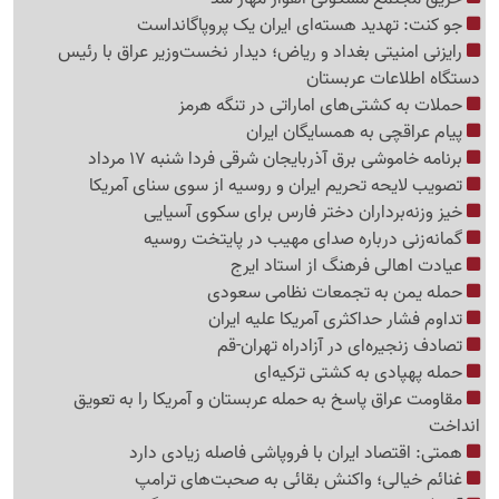
جو کنت: تهدید هسته‌ای ایران یک پروپاگانداست
رایزنی امنیتی بغداد و ریاض؛ دیدار نخست‌وزیر عراق با رئیس
دستگاه اطلاعات عربستان
حملات به کشتی‌های اماراتی در تنگه هرمز
پیام عراقچی به همسایگان ایران
برنامه خاموشی برق آذربایجان شرقی فردا شنبه 17 مرداد
تصویب لایحه تحریم ایران و روسیه از سوی سنای آمریکا
خیز وزنه‌برداران دختر فارس برای سکوی آسیایی
گمانه‌زنی درباره صدای مهیب در پایتخت روسیه
عیادت اهالی فرهنگ از استاد ایرج
حمله یمن به تجمعات نظامی سعودی
تداوم فشار حداکثری آمریکا علیه ایران
تصادف زنجیره‌ای در آزادراه تهران-قم
حمله پهپادی به کشتی ترکیه‌ای
مقاومت عراق پاسخ به حمله عربستان و آمریکا را به تعویق
انداخت
همتی: اقتصاد ایران با فروپاشی فاصله زیادی دارد
غنائم خیالی؛ واکنش بقائی به صحبت‌های ترامپ