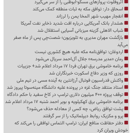
آئروفلوت پروازهای مسکو-ابوظبی را از سر می‌گیرد
اسحاق دار: توافق مکه به ثبات منطقه کمک می‌کند
انفجار مهیب شهر المخا یمن را لرزاند
هشدار بانک آمریکایی درباره افت شدید ذخایر نفت آمریکا
شباب الاهلی گزینه میزبانی آسیایی استقلال شد
بازگشت مهران مدیری به تلویزیون؛ شصت‌چی پس از ماه صفر
می‌آید
اردوغان: توافق‌نامه مکه علیه هیچ کشوری نیست
رمان «مدیر مدرسه» جلال آل‌احمد سریال می‌شود
برنامه خاموشی برق تهران فردا 17 مرداد اعلام شد+ جزییات
روزی که وزیر دفاع اسکورت خبرنگاران شد
واکنش فدراسیون فوتبال آرژانتین به آینده مسی در تیم ملی
استاد منتقد جنگ غزه در پرونده علیه دانشگاه مینه‌سوتا پیروز شد
توقف پروژه 400 میلیون دلاری ترامپ در کاخ سفید با حکم دادگاه
برنامه خاموشی برق کهکیلویه و بویر احمد شنبه 17 مرداد اعلام شد
پشت توافق ریاض، چه کسی از معادله حذف می‌شود؟
پرو و مکزیک روابط دیپلماتیک را از سر گرفتند
دفتر حفاظت منافع ایران: ترامپ التماس توافقی را می‌کند که
خودش ویران کرد