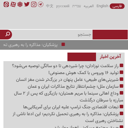
فارسی
English
العربیه
עברית
русский
中文
پزشکیان: مذاکره را به رهبری تحمیل نکردیم؛
آخرین اخبار
راز سلامت نوزادان؛ چرا شیردهی تا دو سالگی توصیه می‌شود؟
تولید 16 ویروس با کمک هوش مصنوعی!
شیرینی‌های طبیعی؛ عامل پنهان در بزرگ‌تر شدن مغز انسان
سازمان ملل؛ چشم‌انتظار نتایج مذاکرات ایران و عمان
وداع اهالی سینما با مریم همتیان؛ بازیگری که پس از 2 سال
مبارزه با سرطان درگذشت
تبعات اقتصادی جنگ ترامپ علیه ایران برای آمریکایی‌ها
پزشکیان: مذاکره را به رهبری تحمیل نکردیم؛ این ادعا ناشی از
نشناختن رهبری است
حریق مجتمع مسکونی اهواز مهار شد