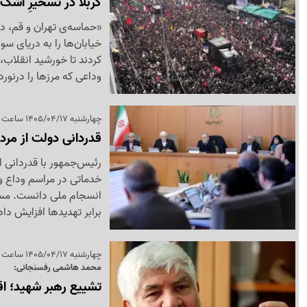
کربلا در تسخیرِ اشک و حماسه؛ وداعِ 4 میل
«حماسه‌ی تهران و قم، در
خیابان‌ها را به دریای سو
کردند تا خورشید انقلاب،
وداعی که مرزها را درنور
چهارشنبه 1405/04/17 ساعت 14:49
قدردانی دولت از مرد
رئیس‌جمهور با قدردانی 
خدماتی در مراسم وداع و 
انسجام ملی دانست. مسعو
برابر تهدیدها افزایش دا
چهارشنبه 1405/04/17 ساعت 10:04
محمد هاشمی رفسنجانی:
تشییع رهبر شهید؛ اقت