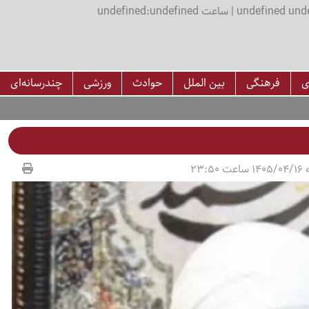
اعت undefined:undefined
ی
فرهنگی
بین الملل
حوادث
ورزشی
چندرسانه‌ای
23:50