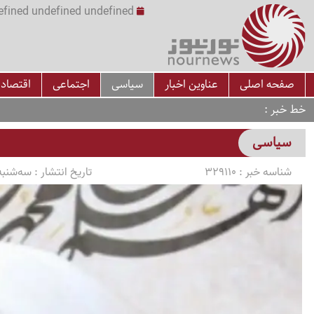
undefined undefined undefined undefined | س
صفحه اصلی
عناوین اخبار
سیاسی
اجتماعی
اقتصاد
خط خبر
سیاسی
شناسه خبر :
329110
تاریخ انتشار :
سه‌شنبه 1405/04/16 ساعت 