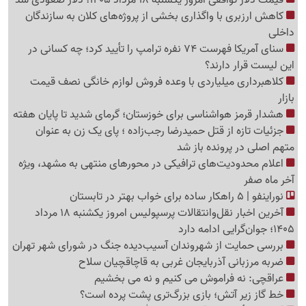
قیمت دلار توافقی امروز یکشنبه 18 مرداد 1405؛ دلار صعودی شد
کاهش ارزبری با واگذاری بخشی از پروژه‌های کلان به سازندگان
داخلی
سنای آمریکا فهرست 74 نفره ترامپ را تأیید کرد؛ چه کسانی در
این لیست قرار دارند؟
کلاهبرداری میلیاردی با وعده فروش لوازم خانگی نصف قیمت
بازار
هشدار قرمز هواشناسی برای خوزستان؛ گرمای شدید تا پایان هفته
جزئیات تازه از قتل حمیدرضا رجب‌زاده ؛ پای یک زن به عنوان
متهم اصلی در پرونده باز شد
اعلام محدودیت‌های ترافیکی در محورهای منتهی به مشهد، ویژه
آخر ماه صفر
نوراینفو | 5 راهکار ساده برای خواب بهتر در تابستان
آخرین اخبار نقل‌وانتقالات پرسپولیس امروز یکشنبه 18 مرداد
1405؛ جوان‌گرایی ادامه دارد
بررسی حمایت از شهروندان آسیب‌دیده جنگ در شورای شهر تهران
ضربه مرزبانی آذربایجان غربی به قاچاقچیان سلاح
عراقچی: نه فراموش می کنیم و نه می بخشیم
خط گاز زیر آتش؛ بازی بزرگ‌تری پشت پرده است؟