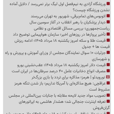
ورزشگاه آزادی به نیم‌فصل اول لیگ برتر نمی‌رسد / دلایل آماده
نشدن ورزشگاه چیست؟
اتوبوس‌های تمام‌برقی، شهریور به تهران می‌رسند
دیدار پزشکیان با رهبر انقلاب در آغاز سومین سال
ریاست‌جمهوری؛ بررسی مسائل اقتصادی و نظامی
تأخیر پروازها در روزهای اخیر؛ سازمان هواپیمایی توضیح داد
قیمت طلا و سکه امروز یکشنبه 18 مرداد 1405؛ ادامه ریزش
قیمت ها + جدول
جزئیات 10 سوال نمایندگان مجلس از وزرای آموزش و پرورش و راه
و شهرسازی
قیمت دلار امروز یکشنبه 18 مرداد 1405؛ عقب‌نشینی یورو
مصرف انواع دخانیات عامل 40 درصد سرطان‌ها در ایران است
نورویدئو | هرمز؛ مذاکره برای تردد یا بازی بزرگ‌تر
عراقچی: هیچ مذاکره‌ای با آمریکا نداریم؛ باز شدن تنگه هرمز
مشروط است
تصویب مواد جدید لایحه مقابله با جنایات بین‌المللی در مجلس
تعرفه اینترنت جنجالی شد؛ هشدار هاشمی به اپراتورهای
گرا‌ن‌فروش