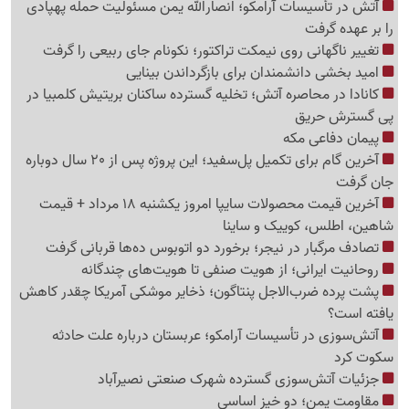
آتش در تأسیسات آرامکو؛ انصارالله یمن مسئولیت حمله پهپادی
را بر عهده گرفت
تغییر ناگهانی روی نیمکت تراکتور؛ نکونام جای ربیعی را گرفت
امید بخشی دانشمندان برای بازگرداندن بینایی
کانادا در محاصره آتش؛ تخلیه گسترده ساکنان بریتیش کلمبیا در
پی گسترش حریق
پیمان دفاعی مکه
آخرین گام برای تکمیل پل‌سفید؛ این پروژه پس از 20 سال دوباره
جان گرفت
آخرین قیمت محصولات سایپا امروز یکشنبه 18 مرداد + قیمت
شاهین، اطلس، کوییک و ساینا
تصادف مرگبار در نیجر؛ برخورد دو اتوبوس ده‌ها قربانی گرفت
روحانیت ایرانی؛ از هویت صنفی تا هویت‌های چندگانه
پشت پرده ضرب‌الاجل پنتاگون؛ ذخایر موشکی آمریکا چقدر کاهش
یافته است؟
آتش‌سوزی در تأسیسات آرامکو؛ عربستان درباره علت حادثه
سکوت کرد
جزئیات آتش‌سوزی گسترده شهرک صنعتی نصیرآباد
مقاومت یمن؛ دو خیز اساسی