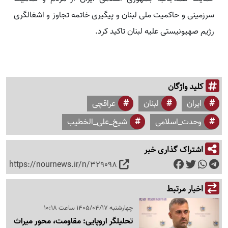
سرزمینی و حاکمیت ملی لبنان و پیگیری خاتمه تجاوز و اشغالگری
رژیم صهیونیستی علیه لبنان تاکید کرد.
کلید واژگان
ایران
لبنان
عراقچی
وحدت_اسلامی
شیخ_علی_الخطیب
اشتراک گذاری خبر
https://nournews.ir/n/329098
اخبار مرتبط
چهارشنبه 1405/04/17 ساعت 10:18
تحلیلگر اروپایی: مقاومت، محور میراث