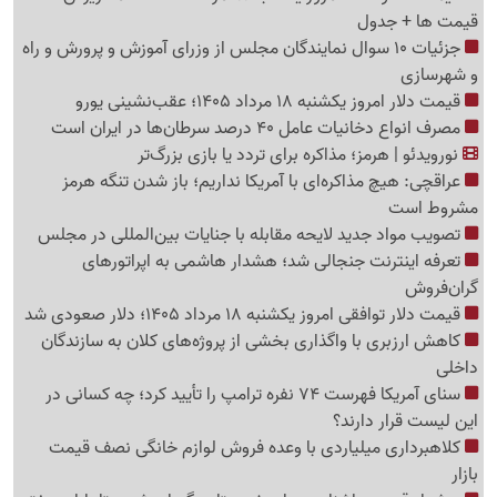
قیمت ها + جدول
جزئیات 10 سوال نمایندگان مجلس از وزرای آموزش و پرورش و راه
و شهرسازی
قیمت دلار امروز یکشنبه 18 مرداد 1405؛ عقب‌نشینی یورو
مصرف انواع دخانیات عامل 40 درصد سرطان‌ها در ایران است
نورویدئو | هرمز؛ مذاکره برای تردد یا بازی بزرگ‌تر
عراقچی: هیچ مذاکره‌ای با آمریکا نداریم؛ باز شدن تنگه هرمز
مشروط است
تصویب مواد جدید لایحه مقابله با جنایات بین‌المللی در مجلس
تعرفه اینترنت جنجالی شد؛ هشدار هاشمی به اپراتورهای
گرا‌ن‌فروش
قیمت دلار توافقی امروز یکشنبه 18 مرداد 1405؛ دلار صعودی شد
کاهش ارزبری با واگذاری بخشی از پروژه‌های کلان به سازندگان
داخلی
سنای آمریکا فهرست 74 نفره ترامپ را تأیید کرد؛ چه کسانی در
این لیست قرار دارند؟
کلاهبرداری میلیاردی با وعده فروش لوازم خانگی نصف قیمت
بازار