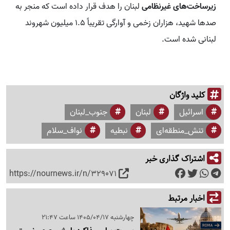
زیرساخت‌های غیرنظامی
لبنان را هدف قرار داده است که منجر به
صدها شهید، هزاران زخمی و آوارگی تقریباً ۱.۵ میلیون شهروند
لبنانی شده است.
کلید واژگان
اسرائیل
لبنان
جنوب_لبنان
تنش_منطقه‌ای
نبطیه
نواف_سلام
اشتراک گذاری خبر
https://nournews.ir/n/329071
اخبار مرتبط
چهارشنبه 1405/04/17 ساعت 21:47