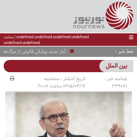
undefined undefined undefined undefined | ساعت
undefined:undefined
خط خبر
آمار جدید پزشکی قانونی از مرگ‌های ناش
بین الملل
شناسه خبر :
تاریخ انتشار :
سه‌شنبه
329071
1405/04/16 ساعت 20:17