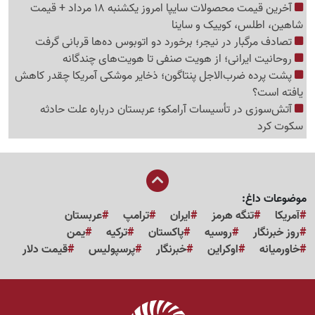
آخرین قیمت محصولات سایپا امروز یکشنبه 18 مرداد + قیمت
شاهین، اطلس، کوییک و ساینا
تصادف مرگبار در نیجر؛ برخورد دو اتوبوس ده‌ها قربانی گرفت
روحانیت ایرانی؛ از هویت صنفی تا هویت‌های چندگانه
پشت پرده ضرب‌الاجل پنتاگون؛ ذخایر موشکی آمریکا چقدر کاهش
یافته است؟
آتش‌سوزی در تأسیسات آرامکو؛ عربستان درباره علت حادثه
سکوت کرد
موضوعات داغ:
آمریکا
تنگه هرمز
ایران
ترامپ
عربستان
روز خبرنگار
روسیه
پاکستان
ترکیه
یمن
خاورمیانه
اوکراین
خبرنگار
پرسپولیس
قیمت دلار