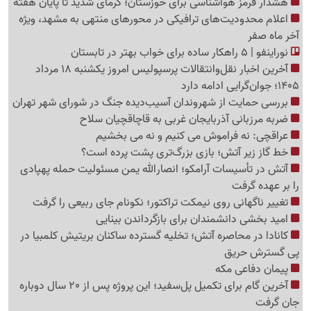
هشدار قرمز هواشناسی برای خوزستان؛ گرمای شدید تا پایان هفته
اعلام محدودیت‌های ترافیکی در محورهای منتهی به مشهد، ویژه
آخر ماه صفر
نوراینفو | 5 راهکار ساده برای خواب بهتر در تابستان
آخرین اخبار نقل‌وانتقالات پرسپولیس امروز یکشنبه 18 مرداد
1405؛ جوان‌گرایی ادامه دارد
بررسی حمایت از شهروندان آسیب‌دیده جنگ در شورای شهر تهران
ضربه مرزبانی آذربایجان غربی به قاچاقچیان سلاح
عراقچی: نه فراموش می کنیم و نه می بخشیم
خط گاز زیر آتش؛ بازی بزرگ‌تری پشت پرده است؟
آتش در تأسیسات آرامکو؛ انصارالله یمن مسئولیت حمله پهپادی
را بر عهده گرفت
تغییر ناگهانی روی نیمکت تراکتور؛ نکونام جای ربیعی را گرفت
امید بخشی دانشمندان برای بازگرداندن بینایی
کانادا در محاصره آتش؛ تخلیه گسترده ساکنان بریتیش کلمبیا در
پی گسترش حریق
پیمان دفاعی مکه
آخرین گام برای تکمیل پل‌سفید؛ این پروژه پس از 20 سال دوباره
جان گرفت