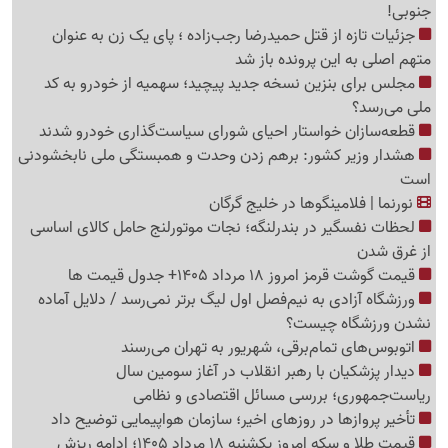
جنوبی!
جزئیات تازه از قتل حمیدرضا رجب‌زاده ؛ پای یک زن به عنوان
متهم اصلی به این پرونده باز شد
مجلس برای بنزین نسخه جدید پیچید؛ سهمیه از خودرو به کد
ملی می‌رسد؟
قطعه‌سازان خواستار احیای شورای سیاست‌گذاری خودرو شدند
هشدار وزیر کشور: برهم زدن وحدت و همبستگی ملی نابخشودنی
است
نورنما | فلامینگوها در خلیج گرگان
لحظات نفسگیر در بندرلنگه؛ نجات موتورلنج حامل کالای اساسی
از غرق شدن
قیمت گوشت قرمز امروز 18 مرداد 1405+ جدول قیمت ها
ورزشگاه آزادی به نیم‌فصل اول لیگ برتر نمی‌رسد / دلایل آماده
نشدن ورزشگاه چیست؟
اتوبوس‌های تمام‌برقی، شهریور به تهران می‌رسند
دیدار پزشکیان با رهبر انقلاب در آغاز سومین سال
ریاست‌جمهوری؛ بررسی مسائل اقتصادی و نظامی
تأخیر پروازها در روزهای اخیر؛ سازمان هواپیمایی توضیح داد
قیمت طلا و سکه امروز یکشنبه 18 مرداد 1405؛ ادامه ریزش