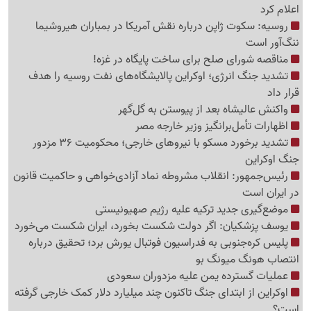
اعلام کرد
روسیه: سکوت ژاپن درباره نقش آمریکا در بمباران هیروشیما
ننگ‌آور است
مناقصه شورای صلح برای ساخت پایگاه در غزه!
تشدید جنگ انرژی؛ اوکراین پالایشگاه‌های نفت روسیه را هدف
قرار داد
واکنش عالیشاه بعد از پیوستن به گل‌گهر
اظهارات تأمل‌برانگیز وزیر خارجه مصر
تشدید برخورد مسکو با نیروهای خارجی؛ محکومیت 36 مزدور
جنگ اوکراین
رئیس‌جمهور: انقلاب مشروطه نماد آزادی‌خواهی و حاکمیت قانون
در ایران است
موضع‌گیری جدید ترکیه علیه رژیم صهیونیستی
یوسف پزشکیان: اگر دولت شکست بخورد، ایران شکست می‌خورد
پلیس کره‌جنوبی به فدراسیون فوتبال یورش برد؛ تحقیق درباره
انتصاب هونگ میونگ بو
عملیات گسترده یمن علیه مزدوران سعودی
اوکراین از ابتدای جنگ تاکنون چند میلیارد دلار کمک خارجی گرفته
است؟