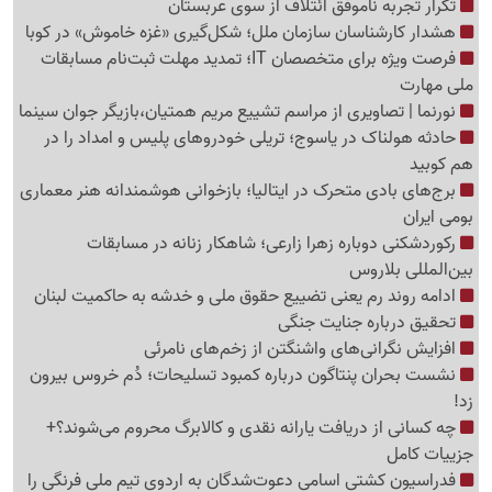
تکرار تجربه ناموفق ائتلاف از سوی عربستان
هشدار کارشناسان سازمان ملل؛ شکل‌گیری «غزه‌ خاموش» در کوبا
فرصت ویژه برای متخصصان IT؛ تمدید مهلت ثبت‌نام مسابقات
ملی مهارت
نورنما | تصاویری از مراسم تشییع مریم همتیان،بازیگر جوان سینما
حادثه هولناک در یاسوج؛ تریلی خودروهای پلیس و امداد را در
هم کوبید
برج‌های بادی متحرک در ایتالیا؛ بازخوانی هوشمندانه هنر معماری
بومی ایران
رکوردشکنی دوباره زهرا زارعی؛ شاهکار زنانه در مسابقات
بین‌المللی بلاروس
ادامه روند رم یعنی تضییع حقوق ملی و خدشه به حاکمیت لبنان
تحقیق درباره جنایت جنگی
افزایش نگرانی‌های واشنگتن از زخم‌های نامرئی
نشست بحران پنتاگون درباره کمبود تسلیحات؛ دُم خروس بیرون
زد!
چه کسانی از دریافت یارانه نقدی و کالابرگ محروم می‌شوند؟+
جزییات کامل
فدراسیون کشتی اسامی دعوت‌شدگان به اردوی تیم ملی فرنگی را