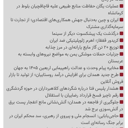
عملیات یگان حفاظت منابع طبیعی علیه قاچاقچیان بلوط در
کرمانشاه
ایران و چین به‌دنبال جهش همکاری‌های اقتصادی؛ از تجارت تا
سرمایه‌گذاری مشترک
درگذشت یک پیشکسوت دیگر از سینما
کریدور قفقاز؛ اهرم ژئوپلیتیکی ضد ایران
توزیع 20 تن گاز مایع یارانه‌ای در مرز چذابه
جزئیات حملات موشکی یمن به مواضع نیروهای وابسته به
عربستان
مخابره پیام وحدت و عدالت راهپیمایی اربعین 1405 به جهان
طرح جدید همدان برای افزایش درآمد روستاییان؛ از تولید تا بازار
فروش آنلاین
هشدار پلیس فتا درباره شگردهای کلاهبرداران در حوزه گردشگری
رقم ناچیز فسخ قرارداد رضاییان با استقلال
جلوگیری از فاجعه در همدان؛ آتش‌نشانی مانع انفجار پست برق
در آتش‌سوزی برج شد
حاجی‌بابایی: انسجام ملی و پیروی از رهبری، سد محکم ایران در
برابر جنگ رسانه‌ای است