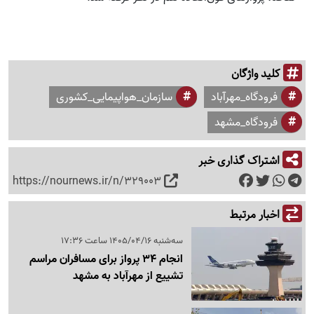
کلید واژگان
فرودگاه_مهرآباد
سازمان_هواپیمایی_کشوری
فرودگاه_مشهد
اشتراک گذاری خبر
https://nournews.ir/n/329003
اخبار مرتبط
سه‌شنبه 1405/04/16 ساعت 17:36
انجام 34 پرواز برای مسافران مراسم
تشییع از مهرآباد به مشهد