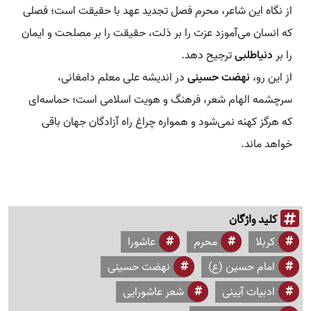
از نگاه این شاعر، محرم فصل تجدید عهد با حقیقت است؛ فصلی
که انسان می‌آموزد عزت را بر ذلت، حقیقت را بر مصلحت و ایمان
را بر
دنیاطلبی
ترجیح دهد.
از این رو،
نهضت حسینی
در اندیشه علی معلم دامغانی،
سرچشمه الهام شعر، فرهنگ و هویت اسلامی است؛ حماسه‌ای
که هرگز کهنه نمی‌شود و همواره چراغ راه آزادگان جهان باقی
خواهد ماند.
کلید واژگان
کربلا
محرم
عاشورا
امام حسین (ع)
نهضت حسینی
ادبیات آیینی
شعر عاشورایی