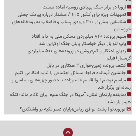
اروپا در برابر جنگ پهپادی روسیه آماده نیست
تمهیدات ویژه برای کنکور 1405/ هشدار درباره پیامک جعلی
شناسایی بیش از 300 ورودی پساب و فاضلاب به رودخانه‌های
خوزستان
متهم پرونده 840 میلیاردی مسکن ملی به دام افتاد
پاپ لئو بار دیگر خواستار پایان جنگ اوکراین شد
ردپای احتکار و کم‌فروشی در پرونده‌های 500 میلیاردی
گرمسار+فیلم
کشف پرونده زمین‌‎خواری 2 هکتاری در بابل
جانشین فرمانده فراجا: مسائل اجتماعی را نباید انتظامی کنیم
مراسم ترحیم ابوالقاسم قاسم‌زاده با حضور چهره‌های سیاسی و
رسانه‌ای برگزار شد
نماینده پارلمان لبنان: آمریکا در جنگ علیه ایران ناکام ماند؛ تنگه
هرمز باز نشد
نورویدئو | پشت توافق ریاض؛پایان عصر تکیه بر واشنگتن؟