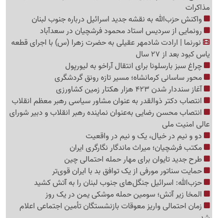
مذاکرات
واکنش حزب‌الله به نقشه جدید اسرائیل درباره جنوب لبنان
رونمایی از سردیس استاد محمود فرشچیان در سعدآباد
نورنما | ارادت شادمهر عقیلی به حضرت زهرا (س) با اجرای قطعه
یاس کبود بعد از 27 سال
چراغ سبز بارسلونا برای انتقال آراخو به لیورپول
محور ساسانی کرمانشاه؛ مسیر تازه رونق گردشگری
آغاز سنددار شدن 423 هزار هکتار زمین کشاورزی
انتصاب دکتر ذوالقدر به عنوان مشاور سیاسی رهبر معظم انقلاب
انتصاب محسن رضایی به‌عنوان نماینده رهبر انقلاب و دبیر شورای
عالی امنیت ملی
دو و نیم در خیال، ‌یک و نیم در واقعیت
مکتب فرشچیان؛ میراث ماندگار نگارگری ایران
طرح جدید تایوان برای مهار حمله احتمالی چین
حمایت سناتور مورفی از یک توافق بد با ایران قوی‌تر
حزب‌الله: اسرائیل جنگل‌های جنوب لبنان را به آتش کشید
المخا زیر آتش؛ سومین حمله موشکی یمن در یک روز
زمان احتمالی واریز معوقات بازنشستگان تأمین اجتماعی اعلام
شد