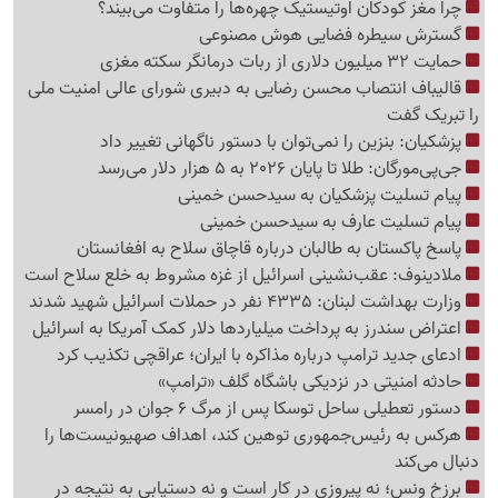
چرا مغز کودکان اوتیستیک چهره‌ها را متفاوت می‌بیند؟
گسترش سیطره فضایی هوش مصنوعی
حمایت 32 میلیون دلاری از ربات درمانگر سکته مغزی
قالیباف انتصاب محسن رضایی به دبیری شورای عالی امنیت ملی
را تبریک گفت
پزشکیان: بنزین را نمی‌توان با دستور ناگهانی تغییر داد
جی‌پی‌مورگان: طلا تا پایان 2026 به 5 هزار دلار می‌رسد
پیام تسلیت پزشکیان به سیدحسن خمینی
پیام تسلیت عارف به سیدحسن خمینی
پاسخ پاکستان به طالبان درباره قاچاق سلاح به افغانستان
ملادینوف: عقب‌نشینی اسرائیل از غزه مشروط به خلع سلاح است
وزارت بهداشت لبنان: 4335 نفر در حملات اسرائیل شهید شدند
اعتراض سندرز به پرداخت میلیاردها دلار کمک آمریکا به اسرائیل
ادعای جدید ترامپ درباره مذاکره با ایران؛ عراقچی تکذیب کرد
حادثه امنیتی در نزدیکی باشگاه گلف «ترامپ»
دستور تعطیلی ساحل توسکا پس از مرگ 6 جوان در رامسر
هرکس به رئیس‌جمهوری توهین کند، اهداف صهیونیست‌ها را
دنبال می‌کند
برزخ ونس؛ نه پیروزی در کار است و نه دستیابی به نتیجه در