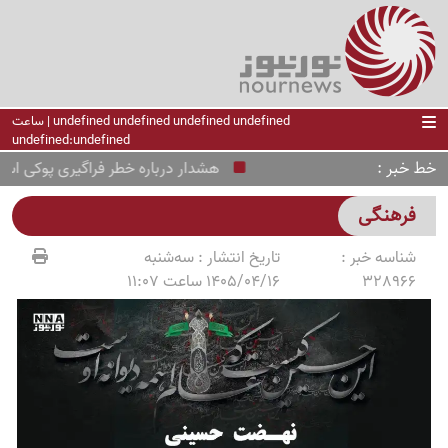
undefined undefined undefined undefined | ساعت
undefined:undefined
خط خبر
هشدار درباره خطر فراگیری پوکی استخوا
فرهنگی
شناسه خبر :
تاریخ انتشار :
سه‌شنبه
328966
1405/04/16 ساعت 11:07