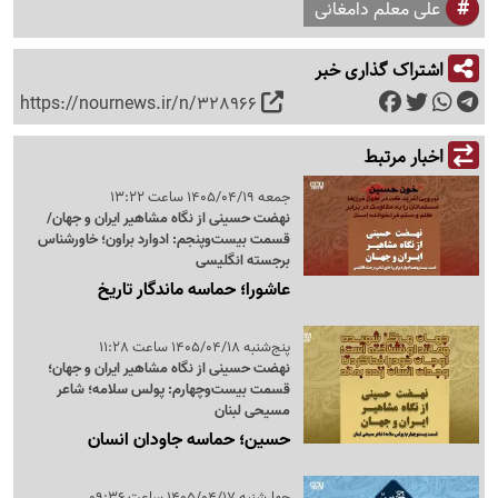
علی معلم دامغانی
اشتراک گذاری خبر
https://nournews.ir/n/328966
اخبار مرتبط
جمعه 1405/04/19 ساعت 13:22
نهضت حسینی از نگاه مشاهیر ایران و جهان/
قسمت بیست‌وپنجم: ادوارد براون؛ خاورشناس
برجسته انگلیسی
عاشورا؛ حماسه ماندگار تاریخ
پنج‌شنبه 1405/04/18 ساعت 11:28
نهضت حسینی از نگاه مشاهیر ایران و جهان؛
قسمت بیست‌وچهارم: پولس سلامه؛ شاعر
مسیحی لبنان
حسین؛ حماسه جاودان انسان
چهارشنبه 1405/04/17 ساعت 09:36