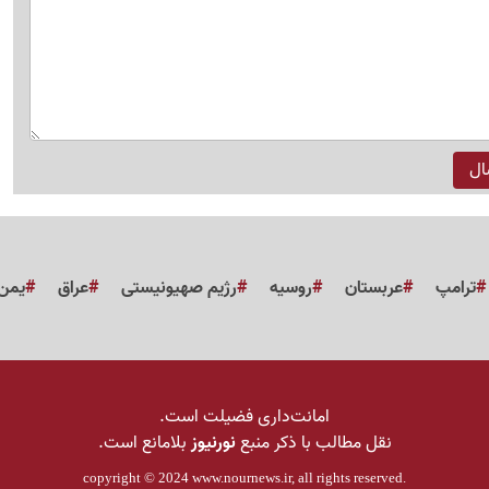
ترامپ
عربستان
روسیه
رژیم صهیونیستی
عراق
یمن
امانت‌داری فضیلت است.
نقل مطالب با ذکر منبع
نورنیوز
بلامانع است.
copyright © 2024
www.nournews.ir
, all rights reserved.