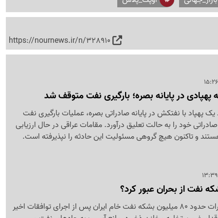
https://nournews.ir/n/328910
 پهپادی در پایانه بصره؛ بارگیری نفت متوقف شد
یک پهپاد با نفتکش در پایانه صادراتی بصره، عملیات بارگیری نفت
صادراتی خود را به حالت تعلیق درآورد. مقامات عراقی در حال ارزیابی
تند و تاکنون هیچ گروهی مسئولیت این حادثه را نپذیرفته است.
سخنگوی اوپکس از صادرات حدود 80 میلیون بشکه نفت خام ایران پس از اجرای توافقات اخیر