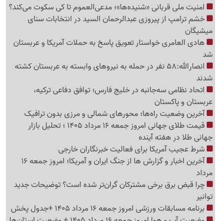
امنیت ملی قربانی «شنیده‌ها»؛ مدعی‌العموم تا کی سکوت می‌کند؟
خشم ترامپ از پیروزی عبدالرحمان السید در انتخابات سنای
میشیگان
هادی العامری خواستار تعویق پاسخ به حملات آمریکا و عربستان
شد
انصارالله:58 نفر در حمله به نیروهای وابسته به عربستان کشته
شدند
اتحاد نظامی سه‌جانبه در خلیج فارس؛ توافق دفاعی ترکیه،
عربستان و پاکستان
آخرین وضعیت راه‌ها؛ محورهای شمالی و مرزی بدون ترافیک
قیمت طلای جهانی امروز جمعه 16 مرداد 1405 ؛ تحلیل بازار
جهانی طلا در هفته آینده
شرط عجیب آمریکا برای فعالیت خبرنگاران خارجی
آخرین اخبار و گزارش ها از جنگ ایران و آمریکا؛ امروز جمعه 16
مرداد
چرا قبض برق برخی مشترکان گران‌تر شده است؟ توضیحات جدید
توانیر
برنامه مسابقات ورزشی امروز جمعه 16 مرداد 1405 +جدول پخش
وضعیت آب و هوا امروز جمعه 16 مرداد 1405 + وضعیت استان‌ها