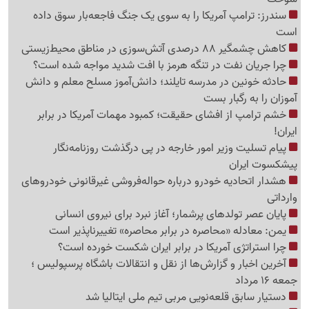
سندرز: ترامپ آمریکا را به سوی یک جنگ فاجعه‌بار سوق داده
است
کاهش چشمگیر 88 درصدی آتش‌سوزی در مناطق محیط‌زیستی
چرا جریان نفت در تنگه هرمز با افت شدید مواجه شده است؟
حادثه خونین در مدرسه تایلند؛ دانش‌آموز مسلح معلم و دانش
آموزان را به رگبار بست
خشم ترامپ از افشای حقیقت؛ کمبود مهمات آمریکا در برابر
ایران!
پیام تسلیت وزیر امور خارجه در پی درگذشت روزنامه‌نگار
پیشکسوت ایران
هشدار اتحادیه خودرو درباره حواله‌فروشی غیرقانونی خودروهای
وارداتی
پایان عصر تولدهای پرشمار؛ آغاز نبرد برای نیروی انسانی
یمن: معادله «محاصره در برابر محاصره» تغییرناپذیر است
چرا استراتژی آمریکا در برابر ایران شکست خورده است؟
آخرین اخبار و گزارش‌ها از نقل و انتقالات باشگاه پرسپولیس ؛
جمعه 16 مرداد
دستیار سابق قلعه‌نویی مربی تیم ملی ایتالیا شد