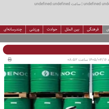
اعت undefined:undefined
ی
فرهنگی
بین الملل
حوادث
ورزشی
چندرسانه‌ای
08:52