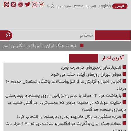
فارسی
English
العربیه
עברית
русский
中文
تبعات جنگ ایران و آمریکا در انگلیس؛ سرقت روزانه 270 هزار دلار سوخت
آخرین اخبار
انفجارهای زنجیره‌ای در مارب یمن
هوای تهران روزهای آینده خنک می شود
آخرین اخبار و گزارش‌ها از نقل‌وانتقالات باشگاه استقلال جمعه 16
مرداد
بازداشت مرد 22 ساله با لباس «عزرائیل» روی پشت‌بام بیمارستان
جنایت هولناک در مشهد؛ مردی که همسرش را به آتش کشید در
بازسازی صحنه چه گفت؟
ضربه سنگین به رئال مادرید؛ رودری بارسلونا را انتخاب کرد!
تبعات جنگ ایران و آمریکا در انگلیس؛ سرقت روزانه 270 هزار دلار
سوخت