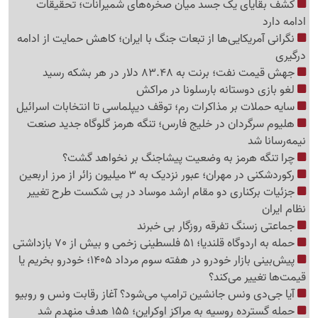
کشف بقایای یک جسد میان صخره‌های شمیرانات؛ تحقیقات
ادامه دارد
نگرانی آمریکایی‌ها از تبعات جنگ با ایران؛ کاهش حمایت از ادامه
درگیری
جهش قیمت نفت؛ برنت به 83.48 دلار در هر بشکه رسید
لغو بازی دوستانه بارسلونا در مراکش
سایه حملات بر مذاکرات رم؛ توقف دیپلماسی تا انتخابات اسرائیل
هلیوم سرگردان در خلیج فارس؛ تنگه هرمز گلوگاه جدید صنعت
نیمه‌رسانا شد
چرا تنگه هرمز به وضعیت پیشاجنگ بر نخواهد گشت؟
رکوردشکنی در مهران؛ عبور نزدیک به 3 میلیون زائر از مرز اربعین
جزئیات برکناری دو مقام ارشد موساد در پی شکست طرح تغییر
نظام ایران
جماعتی زسنگ تفرقه روزگار بی خبرند
حمله به اردوگاه قلندیا؛ 51 فلسطینی زخمی و بیش از 70 بازداشتی
پیش‌بینی بازار خودرو در هفته سوم مرداد 1405؛ خودرو بخریم یا
قیمت‌ها تغییر می‌کند؟
آیا جی‌دی ونس جانشین ترامپ می‌شود؟ آغاز رقابت ونس و روبیو
حمله گسترده روسیه به مراکز اوکراین؛ 155 هدف منهدم شد