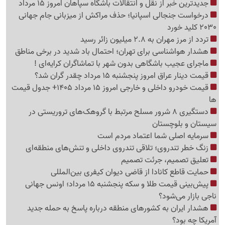
جدیدترین خبر از نقل و انتقالات باشگاه سپاهان امروز 15 مرداد
درخواست جنجالی اسپانیا؛ حذف مراکش از میزبانی جام جهانی
2030 کلید خورد
تردد از مرز مهران به 2.8 میلیون زائر رسید
هشدار هواشناسی برای تهران؛ احتمال باد شدید در برخی مناطق
ماجرای عجیب باشگاهی بدون شهر با تماشاگران کرایه‌ای !
قیمت دینار عراق امروز پنجشنبه 15 مرداد چقدر گران شد؟
قیمت خودرو داخلی و خارجی امروز 15 مرداد 1405+ جدول قیمت
ها
دستگیری 8 شرور مسلح مرتبط با گروهک‌های تروریستی در
سیستان و بلوچستان
سرمایه اصلی شما اعتماد مردم است
زنگ خطر تندروی؛ تلاقی تندروی داخلی و تنش‌های منطقه‌ای
تعلیق تصمیم، جرئت تصمیم
حمایت قاطع کانادا از قاضی دیوان کیفری بین‌المللی
پیش‌بینی قیمت طلا و سکه پنجشنبه 15 مرداد؛ اونس جهانی
ناجی بازار می‌شود؟
هشدار ایران به کشورهای منطقه درباره پاسخ به حمله جدید
آمریکا چه بود؟