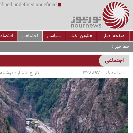
undefined undefined undefined undefined | س
صفحه اصلی
عناوین اخبار
سیاسی
اجتماعی
اقتصاد
خط خبر
اجتماعی
شناسه خبر :
328897
تاریخ انتشار :
دوشنبه 1405/04/15 ساعت :05