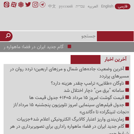
فارسی
English
العربیه
עברית
русский
中文
گام جدید ایران در فضا؛ ماهواره راداری بر
آخرین اخبار
آخرین وضعیت جاده‌های شمال و مرزهای اربعین؛ تردد روان در
مسیرهای پرتردد
ناوگان «طلایی» ترامپ چقدر هزینه دارد؟
سامانه "برق من" دچار اختلال شد
قیمت گوشت امروز 15 مرداد 1405+ جدول قیمت ها
جدول فیلم‌های سینمایی امروز تلویزیون پنجشنبه 15 مرداد/از
«نجات لنینگراد» تا «گاندی»
زمان‌بندی واریز اعتبار کالابرگ الکترونیکی اعلام شد+جزییات
گام جدید ایران در فضا؛ ماهواره راداری برای تصویربرداری در هر
شرایط جوی