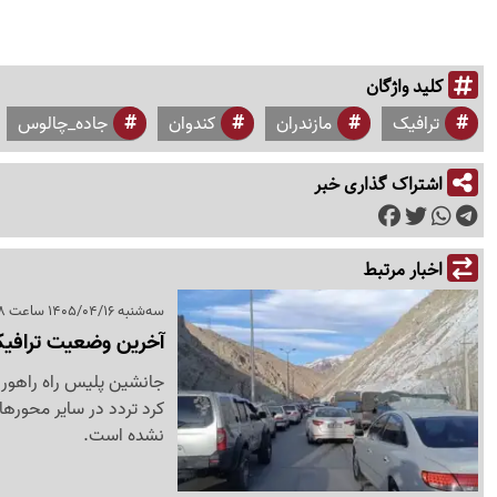
کلید واژگان
ترافیک
مازندران
کندوان
جاده_چالوس
اشتراک گذاری خبر
اخبار مرتبط
سه‌شنبه 1405/04/16 ساعت 09:28
آخرین وضعیت ترافیک
جانشین پلیس راه راهور ف
کرد تردد در سایر محوره
نشده است.