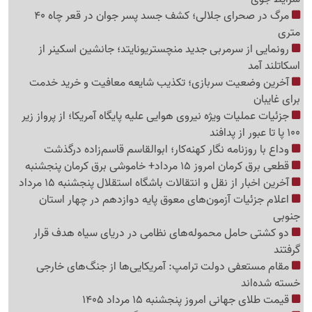
مرگ در صحرای جلالی؛ کشف جسد پسر جوان در قعر چاه 40
متری
رونمایی از سرمربی جدید منچستریونایتد؛ جانشین اسکینر از
اسکاتلند آمد
آخرین وضعیت سربازی؛ تکذیب شایعه معافیت و خرید خدمت
برای غایبان
جزئیات عملیات ویژه نیروی هوایی علیه پایگاه آمریکا؛ از پرواز زیر
100 پا تا عبور از پدافند
وداع با روزنامه نگار کهنه‌کار؛ ابوالقاسم قاسم‌زاده درگذشت
قطعی برق کرمان امروز 15 مرداد+ خاموشی برق کرمان پنجشنبه
آخرین اخبار از نقل و انتقالات باشگاه استقلال پنجشنبه 15 مرداد
اعلام جزئیات آزمون‌های معوق پایه دوازدهم در چهار استان
جنوبی
دو کشتی حامل محموله‌های نظامی در دریای سیاه هدف قرار
گرفتند
مقام مستعفی دولت ترامپ: آمریکایی‌ها از جنگ‌های خارجی
خسته شده‌اند
قیمت طلای جهانی امروز پنجشنبه 15 مرداد 1405