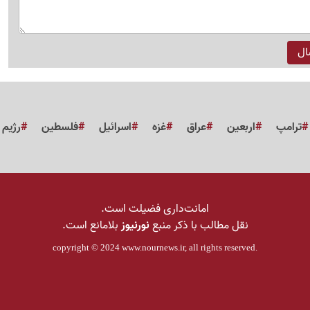
ترامپ
اربعین
عراق
غزه
اسرائیل
فلسطین
رژیم
امانت‌داری فضیلت است.
نقل مطالب با ذکر منبع
نورنیوز
بلامانع است.
copyright © 2024
www.nournews.ir
, all rights reserved.