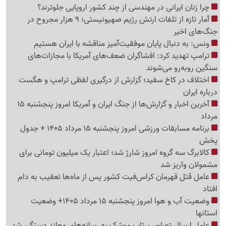
چرا زنان ایرانی در مهندسی از چند کشور اروپایی جلوترند؟
آمار تازه از تلفات ارتش رژیم صهیونیستی؛ 9 هزار مجروح در
جنگ‌های اخیر
ونس: به دنبال پایان موفقیت‌آمیز مناقشه با ایران هستیم
ترامپ تهدید کرد: افشاگران ضعف‌های آمریکا با مجازات‌های
سنگین روبه‌رو می‌شوند
اختلاف در کاخ سفید؛ گزارش از درگیری لفظی ترامپ و هگست
درباره ایران
آخرین اخبار و گزارش‌ها از جنگ ایران و آمریکا امروز پنجشنبه 15
مرداد
برنامه مسابقات ورزشی امروز پنجشنبه 15 مرداد 1405 + جدول
پخش
کالابرگ سه گروه امروز شارژ شد؛ اعتبار یک میلیون تومانی برای
مشمولان واریز شد
عامل قتل قهرمان کراس‌فیت کشور پس از ماه‌ها تعقیب به دام
افتاد
وضعیت آب و هوا امروز پنجشنبه 15 مرداد 1405+ وضعیت
استانها
عامل ارسال تصاویر پرتاب موشک به رسانه‌های معاند دستگیر شد