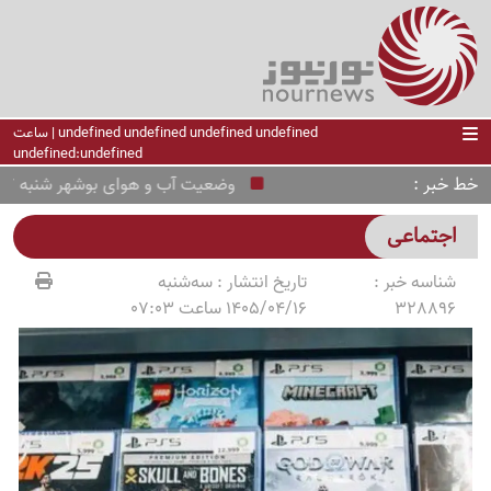
undefined undefined undefined undefined | ساعت
undefined:undefined
خط خبر
وضعیت آب و هوای بوشهر شنبه 17 مرداد ؛ هشدار زرد هواشناسی
اجتماعی
شناسه خبر :
تاریخ انتشار :
سه‌شنبه
328896
1405/04/16 ساعت 07:03