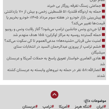
جماعتی زسنگ تفرقه روزگار بی خبرند
حمله به اردوگاه قلندیا؛ 51 فلسطینی زخمی و بیش از 70 بازداشتی
پیش‌بینی بازار خودرو در هفته سوم مرداد 1405؛ خودرو بخریم یا
قیمت‌ها تغییر می‌کند؟
آیا جی‌دی ونس جانشین ترامپ می‌شود؟ آغاز رقابت ونس و روبیو
حمله گسترده روسیه به مراکز اوکراین؛ 155 هدف منهدم شد
امنیت ملی قربانی «شنیده‌ها»؛ مدعی‌العموم تا کی سکوت می‌کند؟
خشم ترامپ از پیروزی عبدالرحمان السید در انتخابات سنای
میشیگان
هادی العامری خواستار تعویق پاسخ به حملات آمریکا و عربستان
شد
انصارالله:58 نفر در حمله به نیروهای وابسته به عربستان کشته
شدند
موضوعات داغ:
ایران
تنگه هرمز
آمریکا
ترامپ
عربستان