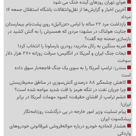
هوای تهران روزهای آینده خنک می شود
آخرین اخبار و گزارش‌ها از نقل‌وانتقالات باشگاه استقلال جمعه 16
مرداد
بازداشت مرد 22 ساله با لباس «عزرائیل» روی پشت‌بام بیمارستان
جنایت هولناک در مشهد؛ مردی که همسرش را به آتش کشید در
بازسازی صحنه چه گفت؟
ضربه سنگین به رئال مادرید؛ رودری بارسلونا را انتخاب کرد!
تبعات جنگ ایران و آمریکا در انگلیس؛ سرقت روزانه 270 هزار دلار
سوخت
سندرز: ترامپ آمریکا را به سوی یک جنگ فاجعه‌بار سوق داده
است
کاهش چشمگیر 88 درصدی آتش‌سوزی در مناطق محیط‌زیستی
چرا جریان نفت در تنگه هرمز با افت شدید مواجه شده است؟
خشم ترامپ از افشای حقیقت؛ کمبود مهمات آمریکا در برابر
ایران!
پیام تسلیت وزیر امور خارجه در پی درگذشت روزنامه‌نگار
پیشکسوت ایران
هشدار اتحادیه خودرو درباره حواله‌فروشی غیرقانونی خودروهای
وارداتی