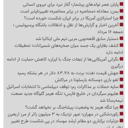
پایان عصر تولدهای پرشمار؛ آغاز نبرد برای نیروی انسانی
یمن: معادله «محاصره در برابر محاصره» تغییرناپذیر است
چرا استراتژی آمریکا در برابر ایران شکست خورده است؟
آخرین اخبار و گزارش‌ها از نقل و انتقالات باشگاه پرسپولیس ؛
جمعه 16 مرداد
دستیار سابق قلعه‌نویی مربی تیم ملی ایتالیا شد
کشف بقایای یک جسد میان صخره‌های شمیرانات؛ تحقیقات
ادامه دارد
نگرانی آمریکایی‌ها از تبعات جنگ با ایران؛ کاهش حمایت از ادامه
درگیری
جهش قیمت نفت؛ برنت به 83.48 دلار در هر بشکه رسید
لغو بازی دوستانه بارسلونا در مراکش
سایه حملات بر مذاکرات رم؛ توقف دیپلماسی تا انتخابات اسرائیل
هلیوم سرگردان در خلیج فارس؛ تنگه هرمز گلوگاه جدید صنعت
نیمه‌رسانا شد
چرا تنگه هرمز به وضعیت پیشاجنگ بر نخواهد گشت؟
رکوردشکنی در مهران؛ عبور نزدیک به 3 میلیون زائر از مرز اربعین
جزئیات برکناری دو مقام ارشد موساد در پی شکست طرح تغییر
نظام ایران