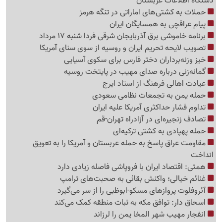
دستگاه اطلاعات عربستان
حملات به کشتی‌های اماراتی در تنگه هرمز
پیام عراقچی به همسایگان ایران
برنامه خاموشی برق آذربایجان شرقی فردا شنبه 17 مرداد
تصویب لایحه تحریم ایران و روسیه از سوی سنای آمریکا
خیز وزنه‌برداران دختر فارس برای سکوی آسیایی
گمانه‌زنی درباره صدای مهیب در پایتخت روسیه
عیادت اهالی فرهنگ از استاد ایرج
حمله یمن به تجمعات نظامی سعودی
تداوم فشار حداکثری آمریکا علیه ایران
تصادف زنجیره‌ای در آزادراه تهران-قم
حمله پهپادی به کشتی ترکیه‌ای
مقاومت عراق پاسخ به حمله عربستان و آمریکا را به تعویق
انداخت
همتی: اقتصاد ایران با فروپاشی فاصله زیادی دارد
غنائم خیالی؛ واکنش بقائی به صحبت‌های ترامپ
آئروفلوت پروازهای مسکو-ابوظبی را از سر می‌گیرد
اسحاق دار: توافق مکه به ثبات منطقه کمک می‌کند
انفجار مهیب شهر المخا یمن را لرزاند