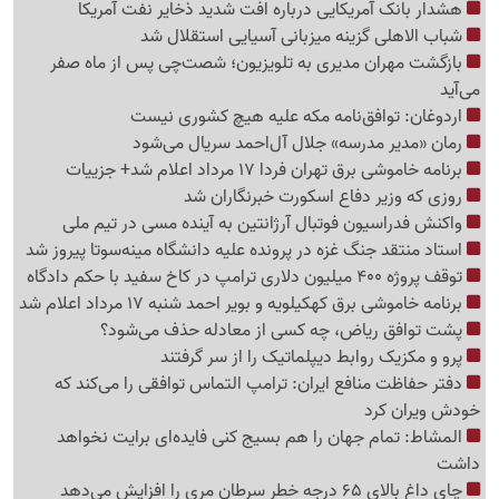
هشدار بانک آمریکایی درباره افت شدید ذخایر نفت آمریکا
شباب الاهلی گزینه میزبانی آسیایی استقلال شد
بازگشت مهران مدیری به تلویزیون؛ شصت‌چی پس از ماه صفر
می‌آید
اردوغان: توافق‌نامه مکه علیه هیچ کشوری نیست
رمان «مدیر مدرسه» جلال آل‌احمد سریال می‌شود
برنامه خاموشی برق تهران فردا 17 مرداد اعلام شد+ جزییات
روزی که وزیر دفاع اسکورت خبرنگاران شد
واکنش فدراسیون فوتبال آرژانتین به آینده مسی در تیم ملی
استاد منتقد جنگ غزه در پرونده علیه دانشگاه مینه‌سوتا پیروز شد
توقف پروژه 400 میلیون دلاری ترامپ در کاخ سفید با حکم دادگاه
برنامه خاموشی برق کهکیلویه و بویر احمد شنبه 17 مرداد اعلام شد
پشت توافق ریاض، چه کسی از معادله حذف می‌شود؟
پرو و مکزیک روابط دیپلماتیک را از سر گرفتند
دفتر حفاظت منافع ایران: ترامپ التماس توافقی را می‌کند که
خودش ویران کرد
المشاط: تمام جهان را هم بسیج کنی فایده‌ای برایت نخواهد
داشت
چای داغ بالای 65 درجه خطر سرطان مری را افزایش می‌دهد