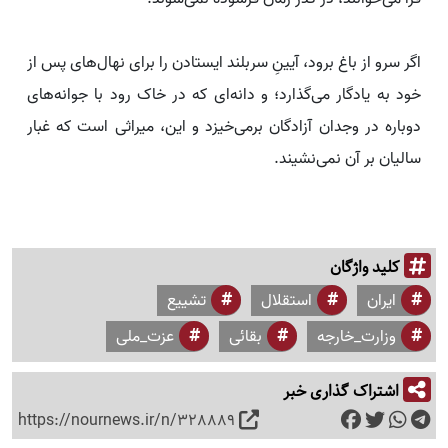
اگر سرو از باغ برود، آیینِ سربلند ایستادن را برای نهال‌های پس از
خود به یادگار می‌گذارد؛ و دانه‌ای که در خاک رود با جوانه‌های
دوباره در وجدان آزادگان برمی‌خیزد و این، میراثی است که غبار
سالیان بر آن نمی‌نشیند.
کلید واژگان
ایران
استقلال
تشییع
وزارت_خارجه
بقائی
عزت_ملی
اشتراک گذاری خبر
https://nournews.ir/n/328889