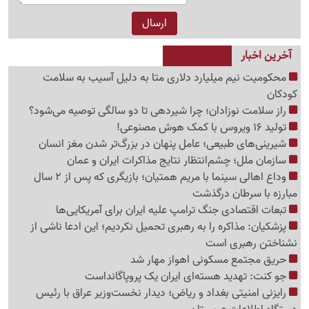
آخرین اخبار
محکومیت نیم میلیارد دلاری متا به دلیل آسیب به سلامت
کودکان
راز سلامت نوزادان؛ چرا شیردهی تا دو سالگی توصیه می‌شود؟
تولید 16 ویروس با کمک هوش مصنوعی!
شیرینی‌های طبیعی؛ عامل پنهان در بزرگ‌تر شدن مغز انسان
سازمان ملل؛ چشم‌انتظار نتایج مذاکرات ایران و عمان
وداع اهالی سینما با مریم همتیان؛ بازیگری که پس از 2 سال
مبارزه با سرطان درگذشت
تبعات اقتصادی جنگ ترامپ علیه ایران برای آمریکایی‌ها
پزشکیان: مذاکره را به رهبری تحمیل نکردیم؛ این ادعا ناشی از
نشناختن رهبری است
حریق مجتمع مسکونی اهواز مهار شد
جو کنت: تهدید هسته‌ای ایران یک پروپاگانداست
رایزنی امنیتی بغداد و ریاض؛ دیدار نخست‌وزیر عراق با رئیس