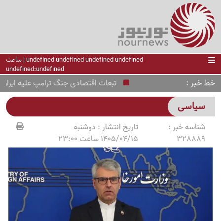
undefined undefined undefined undefined | ساعت
undefined:undefined
خط خبر
تبعات اقتصادی جنگ ترامپ علیه ایران برای
سیاسی
شناسه خبر :
تاریخ انتشار :
دوشنبه
328889
1405/04/15 ساعت 23:00