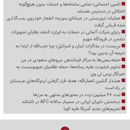
تأمین اجتماعی؛ تمامی سامانه‌ها و خدمات بدون هیچ‌گونه
اختلالی در دسترس هستند
عملیات تروریستی در جرمانای سوریه؛ انفجار خودروی بمب‌گذاری
شده قربانی گرفت
ردپای شرکت آلمانی در حملات به ایران؛ کشف بقایای تجهیزات
دشمن در فرودگاه جهرم
بن‌بست در مذاکرات لبنان و اسرائیل؛ چرا حزب‌الله از ابتدا به
نتیجه آن بدبین بود؟
حمله یمنی‌ها به مراکز فرماندهی نیروهای سعودی در مرز
تداوم خشونت علیه رسانه‌ها؛ حمله نظامیان صهیونیست به
خبرنگار پرس تی وی
هشدار آتشین انصارالله: هدف قرار گرفتن اردوگاه‌های عربستان
در راه است
ثبت 67 میلیون تردد در محورهای منتهی به مرزها
درخشش داوران ایرانی در سمینار سالانه AFC در تاشکند
تحریم‌های جدید آمریکا علیه کوبا