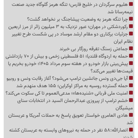
هلیوم سرگردان در خلیج فارس؛ تنگه هرمز گلوگاه جدید صنعت
نیمه‌رسانا شد
چرا تنگه هرمز به وضعیت پیشاجنگ بر نخواهد گشت؟
رکوردشکنی در مهران؛ عبور نزدیک به 3 میلیون زائر از مرز اربعین
جزئیات برکناری دو مقام ارشد موساد در پی شکست طرح تغییر
نظام ایران
جماعتی زسنگ تفرقه روزگار بی خبرند
حمله به اردوگاه قلندیا؛ 51 فلسطینی زخمی و بیش از 70 بازداشتی
پیش‌بینی بازار خودرو در هفته سوم مرداد 1405؛ خودرو بخریم یا
قیمت‌ها تغییر می‌کند؟
آیا جی‌دی ونس جانشین ترامپ می‌شود؟ آغاز رقابت ونس و روبیو
حمله گسترده روسیه به مراکز اوکراین؛ 155 هدف منهدم شد
امنیت ملی قربانی «شنیده‌ها»؛ مدعی‌العموم تا کی سکوت می‌کند؟
خشم ترامپ از پیروزی عبدالرحمان السید در انتخابات سنای
میشیگان
هادی العامری خواستار تعویق پاسخ به حملات آمریکا و عربستان
شد
انصارالله:58 نفر در حمله به نیروهای وابسته به عربستان کشته
شدند