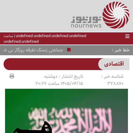
undefined undefined undefined undefined | ساعت
undefined:undefined
خط خبر
جماعتی زسنگ تفرقه روزگار بی خبرند
اقتصادی
شناسه خبر :
تاریخ انتشار :
دوشنبه
328860
1405/04/15 ساعت 20:26