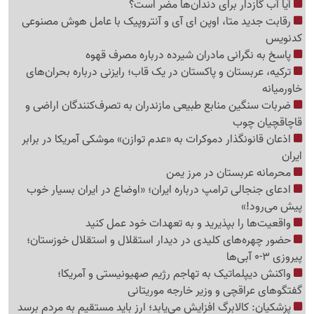
آیا آب گازدار برای دندان‌ها مضر است؟
رقابت جدید متا، اوپن ای آی و آنتروپیک با عامل هوش مصنوعی
کدنویس
پاسخ به نگرانی مادران شیرده درباره مصرف قهوه
ترکیه، عربستان و پاکستان در یک قاب؛ رایزنی درباره بحران‌های
خاورمیانه
ضربات سنگین منابع طبیعی مازندران به تصرف‌کنندگان اراضی و
قاچاقچیان چوب
اذعان قانونگذار دموکرات به «عدم توازن» موشکی آمریکا در برابر
ایران
محرمانه عربستان در مرز یمن
ادعای جنجالی ترامپ درباره ایران؛ «اوضاع در ایران بسیار خوب
پیش می‌رود!»
واقعیت‌ها را بپذیرید و به تعهدات خود عمل کنید
حضور چهره‌های کلیدی در دیدار استقلال و استقلال خوزستان؛
پیروزی 3-0 آبی‌ها
واکنش دیپلماتیک به تهاجم رژیم صهیونیستی و آمریکا؛
گفتگوهای عراقچی و وزیر خارجه موریتانی
پزشکیان: کالابرگ افزایش می‌یابد؛ ارز باید مستقیم به مردم برسد