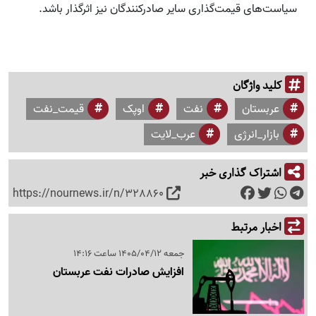
سیاست‌های قیمت‌گذاری سایر صادرکنندگان نیز اثرگذار باشد.
کلید واژگان
عربستان
نفت
اوپک
قیمت_نفت
بازار_انرژی
عرب_لایت
اشتراک گذاری خبر
https://nournews.ir/n/328860
اخبار مرتبط
جمعه 1405/04/12 ساعت 14:16
افزایش صادرات نفت عربستان