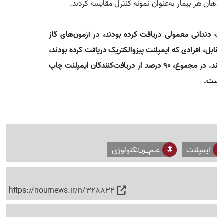
 هر بیمار به‌عنوان نمونه کنترل مقایسه کردند.
دندانی معمولی دریافت کرده بودند، در آزمون‌های گاز
، افرادی که ایمپلنت پیزوالکتریک دریافت کرده بودند،
عملکردی بسیار نزدیک به دندان طبیعی از خود نشان دادند. در مجموع، ۹۰ درصد از دریافت‌کنندگان ایمپلنت چاپ
ست.
ایمپلنت
علم_و_تکنولوژی
https://nournews.ir/n/328832