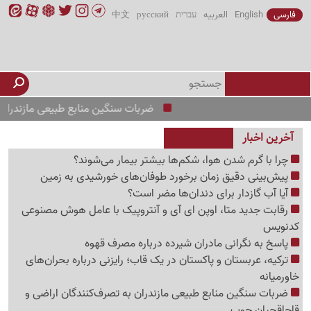
فارسی
English
العربیه
עברית
русский
中文
ضربات سنگین منابع طبیعی مازندران به تصرف‌
آخرین اخبار
چرا با گرم شدن هوا، شکم‌ها بیشتر بیمار می‌شوند؟
پیش‌بینی دقیق زمان برخورد طوفان‌های خورشیدی به زمین
آیا آب گازدار برای دندان‌ها مضر است؟
رقابت جدید متا، اوپن ای آی و آنتروپیک با عامل هوش مصنوعی
کدنویس
پاسخ به نگرانی مادران شیرده درباره مصرف قهوه
ترکیه، عربستان و پاکستان در یک قاب؛ رایزنی درباره بحران‌های
خاورمیانه
ضربات سنگین منابع طبیعی مازندران به تصرف‌کنندگان اراضی و
قاچاقچیان چوب