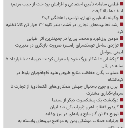
قطعی سامانه تأمین اجتماعی و افزایش پرداخت از جیب مردم؛
انتقادها بالا گرفت
چگونه تاب‌آوری تهران، ترامپ را غافلگیر کرد؟
رشد فعالیت‌های تجاری در قشم؛ بندر کاوه 22 هزار تن کالا تخلیه
کرد
هومن برق‌نورد و محمد بی‌ریا در جدیدترین اثر اطیابی
تراژدی ساحل توسکسرای رامسر؛ ضرورت بازنگری در مدیریت
ایمنی سواحل
کهکشانی‌ها شکار بزرگ خود را معرفی کردند؛ دیومانده با قرارداد 7
ساله در رئال
عملیات یگان حفاظت منابع طبیعی علیه قاچاقچیان بلوط در
کرمانشاه
ایران و چین به‌دنبال جهش همکاری‌های اقتصادی؛ از تجارت تا
سرمایه‌گذاری مشترک
درگذشت یک پیشکسوت دیگر از سینما
کریدور قفقاز؛ اهرم ژئوپلیتیکی ضد ایران
توزیع 20 تن گاز مایع یارانه‌ای در مرز چذابه
جزئیات حملات موشکی یمن به مواضع نیروهای وابسته به
عربستان