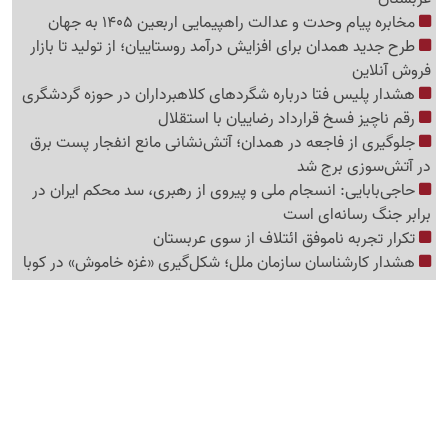
مخابره پیام وحدت و عدالت راهپیمایی اربعین 1405 به جهان
طرح جدید همدان برای افزایش درآمد روستاییان؛ از تولید تا بازار
فروش آنلاین
هشدار پلیس فتا درباره شگردهای کلاهبرداران در حوزه گردشگری
رقم ناچیز فسخ قرارداد رضاییان با استقلال
جلوگیری از فاجعه در همدان؛ آتش‌نشانی مانع انفجار پست برق
در آتش‌سوزی برج شد
حاجی‌بابایی: انسجام ملی و پیروی از رهبری، سد محکم ایران در
برابر جنگ رسانه‌ای است
تکرار تجربه ناموفق ائتلاف از سوی عربستان
هشدار کارشناسان سازمان ملل؛ شکل‌گیری «غزه‌ خاموش» در کوبا