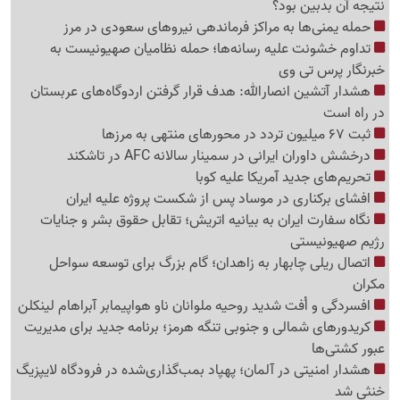
نتیجه آن بدبین بود؟
حمله یمنی‌ها به مراکز فرماندهی نیروهای سعودی در مرز
تداوم خشونت علیه رسانه‌ها؛ حمله نظامیان صهیونیست به
خبرنگار پرس تی وی
هشدار آتشین انصارالله: هدف قرار گرفتن اردوگاه‌های عربستان
در راه است
ثبت 67 میلیون تردد در محورهای منتهی به مرزها
درخشش داوران ایرانی در سمینار سالانه AFC در تاشکند
تحریم‌های جدید آمریکا علیه کوبا
افشای برکناری در موساد پس از شکست پروژه علیه ایران
نگاه سفارت ایران به بیانیه اتریش؛ تقابل حقوق بشر و جنایات
رژیم صهیونیستی
اتصال ریلی چابهار به زاهدان؛ گام بزرگ برای توسعه سواحل
مکران
افسردگی و اُفت شدید روحیه ملوانان ناو هواپیمابر آبراهام لینکلن
کریدورهای شمالی و جنوبی تنگه هرمز؛ برنامه جدید برای مدیریت
عبور کشتی‌ها
هشدار امنیتی در آلمان؛ پهپاد بمب‌گذاری‌شده در فرودگاه لایپزیگ
خنثی شد