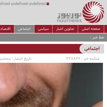
undefined undefined undefined undefined | س
صفحه اصلی
عناوین اخبار
سیاسی
اجتماعی
اقتصاد
خط خبر
اجتماعی
شناسه خبر :
328832
تاریخ انتشار :
سه‌شنبه 1405/04/16 ساعت 