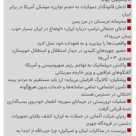
اذعان قانونگذار دموکرات به «عدم توازن» موشکی آمریکا در برابر
ایران
محرمانه عربستان در مرز یمن
ادعای جنجالی ترامپ درباره ایران؛ «اوضاع در ایران بسیار خوب
پیش می‌رود!»
واقعیت‌ها را بپذیرید و به تعهدات خود عمل کنید
حضور چهره‌های کلیدی در دیدار استقلال و استقلال خوزستان؛
پیروزی 3-0 آبی‌ها
واکنش دیپلماتیک به تهاجم رژیم صهیونیستی و آمریکا؛
گفتگوهای عراقچی و وزیر خارجه موریتانی
پزشکیان: کالابرگ افزایش می‌یابد؛ ارز باید مستقیم به مردم برسد
تأمین اجتماعی؛ تمامی سامانه‌ها و خدمات بدون هیچ‌گونه
اختلالی در دسترس هستند
عملیات تروریستی در جرمانای سوریه؛ انفجار خودروی بمب‌گذاری
شده قربانی گرفت
ردپای شرکت آلمانی در حملات به ایران؛ کشف بقایای تجهیزات
دشمن در فرودگاه جهرم
بن‌بست در مذاکرات لبنان و اسرائیل؛ چرا حزب‌الله از ابتدا به