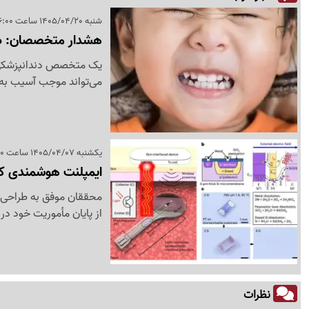
شنبه 1405/04/20 ساعت 06:00
هشدار متخصصان: دند
یک متخصص دندانپزشکی تر
می‌تواند موجب آسیب به 
یکشنبه 1405/04/07 ساعت 08:00
ایمپلنت هوشمندی که
محققان موفق به طراحی ا
از پایان مأموریت خود در
نظرات