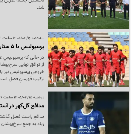
نخستین جلسه تمرین پیش‌
شد.
سه‌شنبه 1405/04/16 ساعت 10:21
پرسپولیس با 5 ستاره جدید به توافق رسید
در حالی که پرسپولیسِ عص
خروجی پرسپولیس نیز با 
ترکیب قهرمانِ فصل است
دوشنبه 1405/04/15 ساعت 23:26
مدافع گل‌گهر در آست
مدافع راست فصل گذشته گ
زیاد به جمع سرخ‌پوشان 