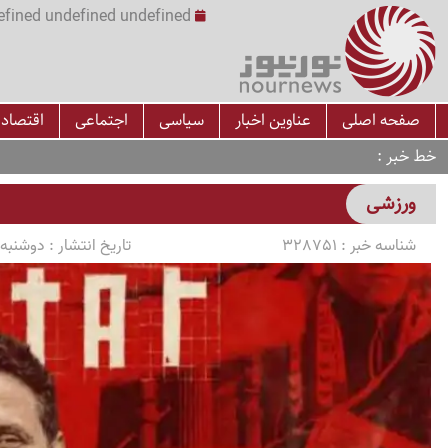
undefined undefined undefined undefined | س
صفحه اصلی
عناوین اخبار
سیاسی
اجتماعی
اقتصاد
خط خبر
ورزشی
شناسه خبر :
328751
تاریخ انتشار :
دوشنبه 1405/04/15 ساعت :55