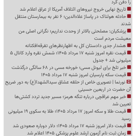
را دفن کرد
تاریخ نهایی خروج نیروهای ائتلاف آمریکا از عراق اعلام شد
حادثه هولناک در پاساژ علاءالدین؛ 6 نفر به بیمارستان منتقل
شدند
پزشکیان: مصلحتی بالاتر از وحدت نداریم؛ نگرانی اصلی من
معیشت مردم است
هشدار جدی دادستان کل به اظهارنظرهای تفرقه‌افکنانه
قیمت نقره امروز شنبه 17 مرداد 1405؛ شمش نقره وارد کانال 5
میلیونی شد + جدول
خبر تلخ برای لیونل مسی؛ خورخه مسی در 68 سالگی درگذشت
قیمت سکه پارسیان امروز شنبه 17 مرداد 1405
نورنما | تصویری خاص از حلقه عشاق سیدالشهدا(ع) به دور ضریح
آن حضرت در اربعین حسینی
خبر مهم عراقچی درباره تنگه هرمز؛ مسیر جدید تردد کشتی‌ها
تعیین شد
قیمت طلا و سکه امروز 17 مرداد 1405؛ طلا به سکوی 19 میلیونی
رسید
قیمت دلار امروز شنبه 17 مرداد 1405؛ دلار دوباره صعودی شد
زمان ثبت نام آزمون ارشد علوم پزشکی 1405 اعلام شد