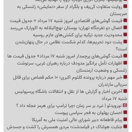
روایت متفاوت کی‌یف و بلگراد از سفر «نمایشی» زلنسکی به
صربستان
قیمت گوشی‌های اقتصادی امروز شنبه 17 مرداد + جدول قیمت
اتصال دو تفرجگاه تهران؛ بوستان نهج‌البلاغه به اکوپارک می‌رسد
محدودیت جدید ترکیه برای کشتی‌های عازم روسیه
پشت دود تحریم‌ها، کدام شکست نظامی در حال پنهان‌شدن
است؟
قیمت گوشی‌های پرچمدار امروز شنبه 17 مرداد+ جدول قیمت ها
اظهارات تأمل برانگیز مدودف درباره رهبران غربی، سرنوشت
زلنسکی و وضعیت ارمنستان
خبر مهم درباره پرونده کلثوم اکبری؛ 10 حکم قصاص برای قاتل
سریالی مازندران
آخرین اخبار و گزارش ها از نقل و انتقالات باشگاه پرسپولیس
شنبه 17 مرداد
نورویدئو | نبرد بر سر زمان ؛چرا ترامپ برای هرمز عجله داد ؟
احسان پهلوان به فجر سپاسی پیوست
پیام قاطعانه دبیر شورای عالی امنیت ملی به آمریکا
جنایت هولناک در قیامدشت؛ مردی همسرش را کشت و جسدش