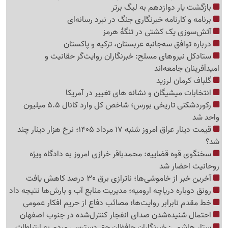
بازگشت یار دوازدهم به لیگ برتر
برنامه و کارنامه خبرنگاری جنگ در نبرد رسانه‌ای
آتش‌سوزی یک کشتی در تنگهٔ هرمز
درباره توافق سه‌جانبه عربستان، ترکیه و پاکستان
ستادکل نیروهای مسلح: خبرنگاران روایت‌گر حقانیت و
امیدآفرینان جامعه‌اند
گلباف کرمان لرزید
انتخابات میشیگان و نشانه های تغییر در آمریکا
رکوردشکنی تاریخی بورس؛ شاخص کل وارد کانال 5.5 میلیون
واحد شد
قیمت دینار عراق امروز شنبه 17 مرداد 1405؛ نرخ هزار دینار چند
شد؟
سخنگوی قوه قضاییه: محمدباقر خرازی امروز به دادگاه ویژه
روحانیت احضار شد
آخرین خبر از خاموشی‌ها؛ ناترازی برق 30 درصد کاهش یافت
رونق دوباره دریاچه ارومیه؛ مدیریت منابع آب و بارش‌ها نتیجه داد
خط مقدم نابرابر روایت‌ها؛ مصائب دفاع از حریم افکار عمومی
احتمال شنیده‌شدن صدای انفجار کنترل‌شده در جنوب اصفهان
ستار هاشمی: خبرنگاران حافظان حق دسترسی مردم به ارتباطات