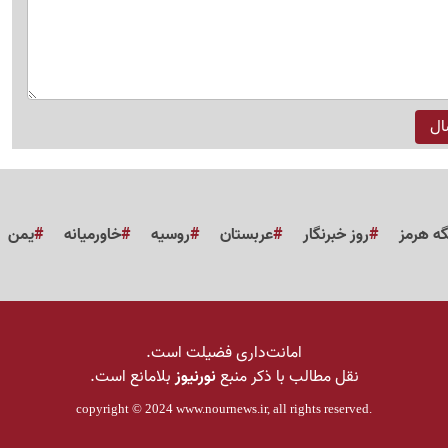
گه هرمز
روز خبرنگار
عربستان
روسیه
خاورمیانه
یمن
امانت‌داری فضیلت است.
نقل مطالب با ذکر منبع
نورنیوز
بلامانع است.
copyright © 2024
www.nournews.ir
, all rights reserved.