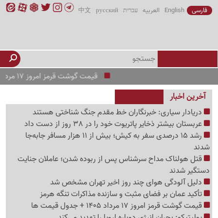
فارسی
English
العربیه
עברית
русский
中文
قیمت گوشت قرمز امروز 17 مرداد 1405 + جدول قیمت ها
آخرین اخبار
دریادار سیاری: خبرنگاران خط مقدم جنگ شناختی هستند
عربستان بیشتر ذخایر پاتریوت خود را در 38 روز از دست داد
رشد 15 درصدی سفر به کیش؛ بیش از 11 هزار مسافر جابه‌جا
شدند
قتل هولناک مداح سرشناس پس از ربوده شدن؛ عاملان جنایت
دستگیر شدند
دلیل آلودگی هوای چند روز اخیر تهران مشخص شد
تأکید عمان بر فضای مثبت و سازنده مذاکرات تنگه هرمز
قیمت گوشت قرمز امروز 17 مرداد 1405 + جدول قیمت ها
پولیتیکو: بحران انرژی دوباره اروپا را تهدید می‌کند