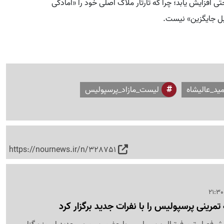
فزایش یابد؛ چرا که تارتار ملاک اصلی خود را «آمادگی
بل جایگزین» نیست.
مید_عالیشاه
لیست_مازاد_پرسپولیس
https://nournews.ir/n/328751
مرینی پرسپولیس را با نفرات جدید برگزار کرد