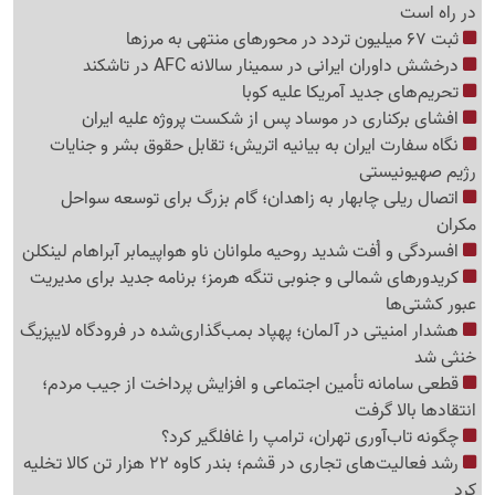
در راه است
ثبت 67 میلیون تردد در محورهای منتهی به مرزها
درخشش داوران ایرانی در سمینار سالانه AFC در تاشکند
تحریم‌های جدید آمریکا علیه کوبا
افشای برکناری در موساد پس از شکست پروژه علیه ایران
نگاه سفارت ایران به بیانیه اتریش؛ تقابل حقوق بشر و جنایات
رژیم صهیونیستی
اتصال ریلی چابهار به زاهدان؛ گام بزرگ برای توسعه سواحل
مکران
افسردگی و اُفت شدید روحیه ملوانان ناو هواپیمابر آبراهام لینکلن
کریدورهای شمالی و جنوبی تنگه هرمز؛ برنامه جدید برای مدیریت
عبور کشتی‌ها
هشدار امنیتی در آلمان؛ پهپاد بمب‌گذاری‌شده در فرودگاه لایپزیگ
خنثی شد
قطعی سامانه تأمین اجتماعی و افزایش پرداخت از جیب مردم؛
انتقادها بالا گرفت
چگونه تاب‌آوری تهران، ترامپ را غافلگیر کرد؟
رشد فعالیت‌های تجاری در قشم؛ بندر کاوه 22 هزار تن کالا تخلیه
کرد