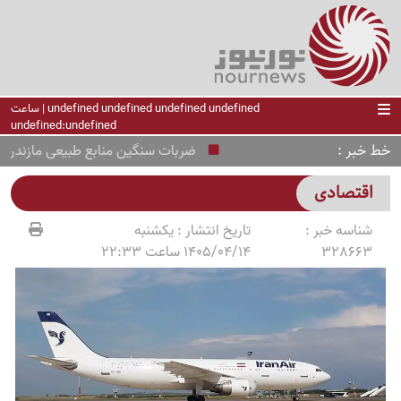
undefined undefined undefined undefined | ساعت
undefined:undefined
خط خبر
ضربات سنگین منابع طبیعی مازندران به
اقتصادی
شناسه خبر :
تاریخ انتشار :
یکشنبه
328663
1405/04/14 ساعت 22:33