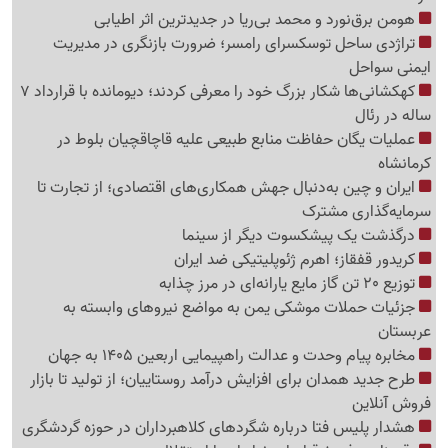
هومن برق‌نورد و محمد بی‌ریا در جدیدترین اثر اطیابی
تراژدی ساحل توسکسرای رامسر؛ ضرورت بازنگری در مدیریت
ایمنی سواحل
کهکشانی‌ها شکار بزرگ خود را معرفی کردند؛ دیومانده با قرارداد 7
ساله در رئال
عملیات یگان حفاظت منابع طبیعی علیه قاچاقچیان بلوط در
کرمانشاه
ایران و چین به‌دنبال جهش همکاری‌های اقتصادی؛ از تجارت تا
سرمایه‌گذاری مشترک
درگذشت یک پیشکسوت دیگر از سینما
کریدور قفقاز؛ اهرم ژئوپلیتیکی ضد ایران
توزیع 20 تن گاز مایع یارانه‌ای در مرز چذابه
جزئیات حملات موشکی یمن به مواضع نیروهای وابسته به
عربستان
مخابره پیام وحدت و عدالت راهپیمایی اربعین 1405 به جهان
طرح جدید همدان برای افزایش درآمد روستاییان؛ از تولید تا بازار
فروش آنلاین
هشدار پلیس فتا درباره شگردهای کلاهبرداران در حوزه گردشگری