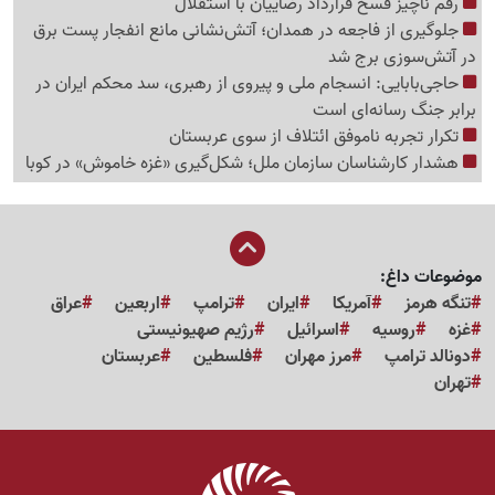
رقم ناچیز فسخ قرارداد رضاییان با استقلال
جلوگیری از فاجعه در همدان؛ آتش‌نشانی مانع انفجار پست برق
در آتش‌سوزی برج شد
حاجی‌بابایی: انسجام ملی و پیروی از رهبری، سد محکم ایران در
برابر جنگ رسانه‌ای است
تکرار تجربه ناموفق ائتلاف از سوی عربستان
هشدار کارشناسان سازمان ملل؛ شکل‌گیری «غزه‌ خاموش» در کوبا
موضوعات داغ:
تنگه هرمز
آمریکا
ایران
ترامپ
اربعین
عراق
غزه
روسیه
اسرائیل
رژیم صهیونیستی
دونالد ترامپ
مرز مهران
فلسطین
عربستان
تهران