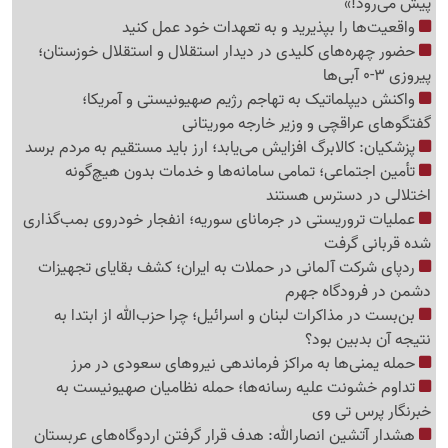
پیش می‌رود!»
واقعیت‌ها را بپذیرید و به تعهدات خود عمل کنید
حضور چهره‌های کلیدی در دیدار استقلال و استقلال خوزستان؛
پیروزی 3-0 آبی‌ها
واکنش دیپلماتیک به تهاجم رژیم صهیونیستی و آمریکا؛
گفتگوهای عراقچی و وزیر خارجه موریتانی
پزشکیان: کالابرگ افزایش می‌یابد؛ ارز باید مستقیم به مردم برسد
تأمین اجتماعی؛ تمامی سامانه‌ها و خدمات بدون هیچ‌گونه
اختلالی در دسترس هستند
عملیات تروریستی در جرمانای سوریه؛ انفجار خودروی بمب‌گذاری
شده قربانی گرفت
ردپای شرکت آلمانی در حملات به ایران؛ کشف بقایای تجهیزات
دشمن در فرودگاه جهرم
بن‌بست در مذاکرات لبنان و اسرائیل؛ چرا حزب‌الله از ابتدا به
نتیجه آن بدبین بود؟
حمله یمنی‌ها به مراکز فرماندهی نیروهای سعودی در مرز
تداوم خشونت علیه رسانه‌ها؛ حمله نظامیان صهیونیست به
خبرنگار پرس تی وی
هشدار آتشین انصارالله: هدف قرار گرفتن اردوگاه‌های عربستان