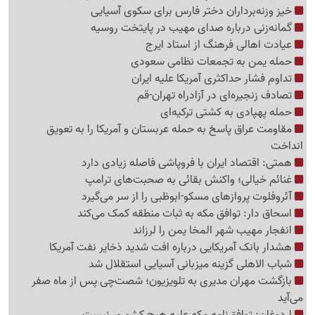
خیز وزنه‌برداران دختر فارس برای سکوی آسیایی
گمانه‌زنی درباره صدای مهیب در پایتخت روسیه
عیادت اهالی فرهنگ از استاد ایرج
حمله یمن به تجمعات نظامی سعودی
تداوم فشار حداکثری آمریکا علیه ایران
تصادف زنجیره‌ای در آزادراه تهران-قم
حمله پهپادی به کشتی ترکیه‌ای
مقاومت عراق پاسخ به حمله عربستان و آمریکا را به تعویق
انداخت
همتی: اقتصاد ایران با فروپاشی فاصله زیادی دارد
غنائم خیالی؛ واکنش بقائی به صحبت‌های ترامپ
آئروفلوت پروازهای مسکو-ابوظبی را از سر می‌گیرد
اسحاق دار: توافق مکه به ثبات منطقه کمک می‌کند
انفجار مهیب شهر المخا یمن را لرزاند
هشدار بانک آمریکایی درباره افت شدید ذخایر نفت آمریکا
شباب الاهلی گزینه میزبانی آسیایی استقلال شد
بازگشت مهران مدیری به تلویزیون؛ شصت‌چی پس از ماه صفر
می‌آید