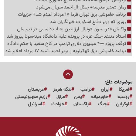
اردوغان: توافق‌نامه مکه علیه هیچ کشوری نیست
رمان «مدیر مدرسه» جلال آل‌احمد سریال می‌شود
برنامه خاموشی برق تهران فردا 17 مرداد اعلام شد+ جزییات
روزی که وزیر دفاع اسکورت خبرنگاران شد
واکنش فدراسیون فوتبال آرژانتین به آینده مسی در تیم ملی
استاد منتقد جنگ غزه در پرونده علیه دانشگاه مینه‌سوتا پیروز شد
توقف پروژه 400 میلیون دلاری ترامپ در کاخ سفید با حکم دادگاه
برنامه خاموشی برق کهکیلویه و بویر احمد شنبه 17 مرداد اعلام شد
موضوعات داغ:
آمریکا
ایران
ترامپ
تنگه هرمز
عربستان
روسیه
خاورمیانه
یمن
عراق
رژیم صهیونیستی
اوکراین
جنگ
پاکستان
حوادث
اسرائیل