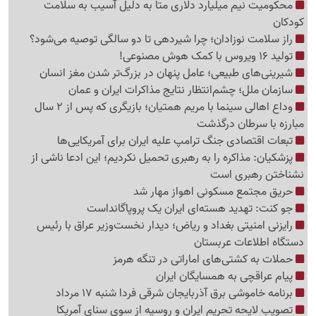
محکومیت نیم میلیارد دلاری متا به دلیل آسیب به سلامت
کودکان
راز سلامت نوزادان؛ چرا شیردهی تا دو سالگی توصیه می‌شود؟
تولید 16 ویروس با کمک هوش مصنوعی!
شیرینی‌های طبیعی؛ عامل پنهان در بزرگ‌تر شدن مغز انسان
سازمان ملل؛ چشم‌انتظار نتایج مذاکرات ایران و عمان
وداع اهالی سینما با مریم همتیان؛ بازیگری که پس از 2 سال
مبارزه با سرطان درگذشت
تبعات اقتصادی جنگ ترامپ علیه ایران برای آمریکایی‌ها
پزشکیان: مذاکره را به رهبری تحمیل نکردیم؛ این ادعا ناشی از
نشناختن رهبری است
حریق مجتمع مسکونی اهواز مهار شد
جو کنت: تهدید هسته‌ای ایران یک پروپاگانداست
رایزنی امنیتی بغداد و ریاض؛ دیدار نخست‌وزیر عراق با رئیس
دستگاه اطلاعات عربستان
حملات به کشتی‌های اماراتی در تنگه هرمز
پیام عراقچی به همسایگان ایران
برنامه خاموشی برق آذربایجان شرقی فردا شنبه 17 مرداد
تصویب لایحه تحریم ایران و روسیه از سوی سنای آمریکا