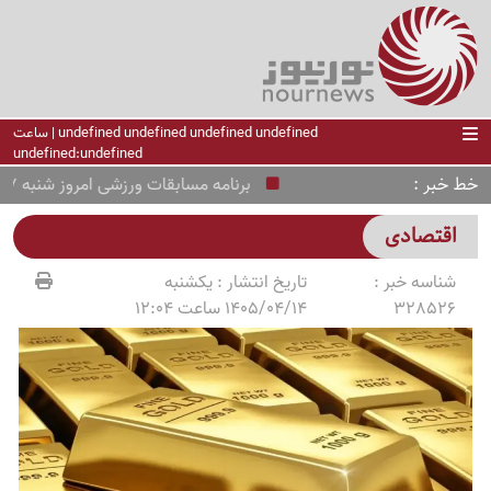
undefined undefined undefined undefined | ساعت
undefined:undefined
خط خبر
برنامه مسابقات ورزشی امروز شنبه 17 مرداد 1405 /از منچستریونایتد و PSG تا رئال و بارسلونا
اقتصادی
شناسه خبر :
تاریخ انتشار :
یکشنبه
328526
1405/04/14 ساعت 12:04