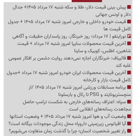
پیش ‌بینی قیمت دلار، طلا و سکه شنبه 17 مرداد 1405+ جدال
دلار و اونس جهانی
قیمت خودرو داخلی و خارجی امروز شنبه 17 مرداد 1405 + جدول
کامل قیمت ها
نوراینفو | 17 مرداد؛ روز خبرنگار، روز پاسداران حقیقت و آگاهی
آخرین قیمت محصولات سایپا امروز شنبه 17 مرداد + قیمت
شاهین، اطلس، کوییک و ساینا
قالیباف: خبرنگاران اجازه نمی‌دهند روایت دشمن بر افکار عمومی
غلبه کند
آخرین قیمت محصولات ایران خودرو امروز شنبه 17 مرداد +جدول
کامل قیمت بازار و کارخانه
برنامه مسابقات ورزشی امروز شنبه 17 مرداد 1405 /از
منچستریونایتد و PSG تا رئال و بارسلونا
سپاه: اعتراف رسانه‌های خارجی به شکست ترامپ حاصل
مجاهدت رسانه‌های انقلابی است
وضعیت آب و هوا امروز شنبه 17 مرداد 1405 + وضعیت استانها
آیا اقیانوس زیرزمینی «اروپا» محل زندگی موجودات بیگانه است؟
راز تغییر شخصیت انسان؛ چرا با گذشت زمان متفاوت می‌شویم؟