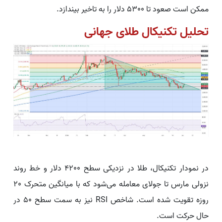
ممکن است صعود تا 5300 دلار را به تاخیر بیندازد.
تحلیل تکنیکال طلای جهانی
در نمودار تکنیکال، طلا در نزدیکی سطح 4200 دلار و خط روند
نزولی مارس تا جولای معامله می‌شود که با میانگین متحرک 20
روزه تقویت شده است. شاخص RSI نیز به سمت سطح 50 در
حال حرکت است.