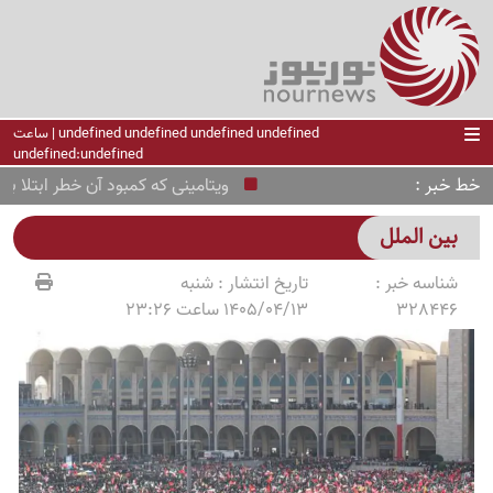
undefined undefined undefined undefined | ساعت
undefined:undefined
خط خبر
ویتامینی که کمبود آن خطر ابتلا به زو
بین الملل
شناسه خبر :
تاریخ انتشار :
شنبه
328446
1405/04/13 ساعت 23:26