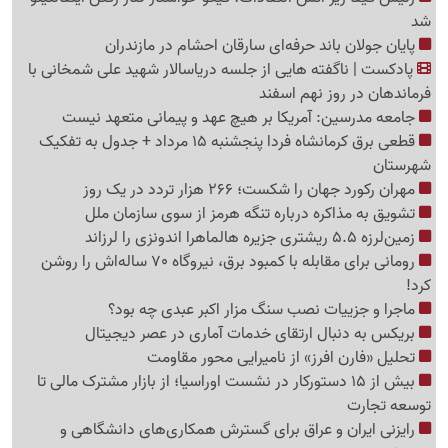
شد
پایان جولان باند حرفه‌ای سارقان احشام در مازندران
پادکست | ناگفته هایی از جلسه دریاسالار شهید علی شمخانی با
فرماندهان در روز نهم اسفند
جامعه مدرسین: آمریکا بر هیچ عهد و پیمانی متعهد نیست
قطعی برق کرمانشاه فردا پنجشنبه 15 مرداد + جدول به تفکیک
شهرستان
مهران رکورد جهان را شکست؛ 266 هزار تردد در یک روز
تشویق به مذاکره درباره تنگه هرمز از سوی سازمان ملل
زمین‌لرزه 5.5 ریشتری جزیره هالماهرا اندونزی را لرزاند
رومانی برای مقابله با کمبود برق، نیروگاه 70 ساله‌اش را روشن
کرد!
ماجرا و جزییات نصب سنگ مزار اکبر عبدی چه بود؟
بریکس به دنبال ارتقای خدمات آماری در عصر دیجیتال
تحلیل «فارن افرز» از نامیرایی محور مقاومت
بیش از 15 دستورکار در نشست اوراسیا؛ از بازار مشترک مالی تا
توسعه تجارت
رایزنی ایران و عراق برای گسترش همکاری‌های دانشگاهی و