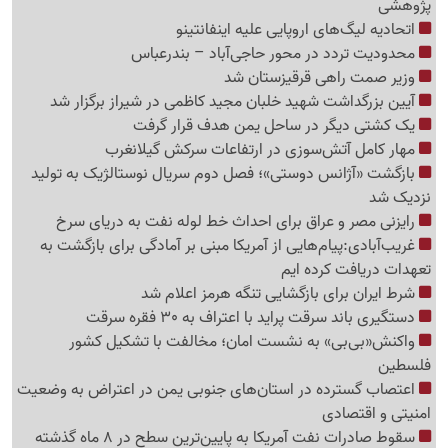
پژوهشی
اتحادیه لیگ‌های اروپایی علیه اینفانتینو
محدودیت تردد در محور حاجی‌آباد – بندرعباس
وزیر صمت راهی قرقیزستان شد
آیین بزرگداشت شهید خلبان مجید کاظمی در شیراز برگزار شد
یک کشتی دیگر در ساحل یمن هدف قرار گرفت
مهار کامل آتش‌سوزی در ارتفاعات سرکش گیلانغرب
بازگشت «آژانس دوستی»؛ فصل دوم سریال نوستالژیک به تولید
نزدیک شد
رایزنی مصر و عراق برای احداث خط لوله نفت به دریای سرخ
غریب‌آبادی:پیام‌هایی از آمریکا مبنی بر آمادگی برای بازگشت به
تعهدات دریافت کرده ایم
شرط ایران برای بازگشایی تنگه هرمز اعلام شد
دستگیری باند سرقت پراید با اعتراف به 30 فقره سرقت
واکنش«بی‌بی» به نشست امان؛ مخالفت با تشکیل کشور
فلسطین
اعتصاب گسترده در استان‌های جنوبی یمن در اعتراض به وضعیت
امنیتی و اقتصادی
سقوط صادرات نفت آمریکا به پایین‌ترین سطح در 8 ماه گذشته