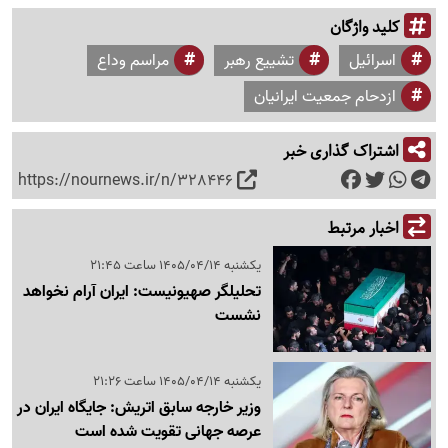
کلید واژگان
اسرائیل
تشییع رهبر
مراسم وداع
ازدحام جمعیت ایرانیان
اشتراک گذاری خبر
https://nournews.ir/n/328446
اخبار مرتبط
یکشنبه 1405/04/14 ساعت 21:45
تحلیلگر صهیونیست: ایران آرام نخواهد
نشست
یکشنبه 1405/04/14 ساعت 21:26
وزیر خارجه سابق اتریش: جایگاه ایران در
عرصه جهانی تقویت شده است