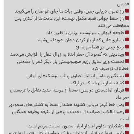
قدیمی
راز تحول دریایی چین؛ وقتی ربات‌ها جای غواصان را می‌گیرند
راز حفظ جوانی فقط مکمل نیست؛ این عادت‌ها از کلاژن بدن
محافظت می‌کنند
فاجعه کیهانی، سرنوشت نپتون را تغییر داد
بیماری‌هایی که از باز کردن دهان هویدا می‌شوند
برنج چینی در فضا جوانه زد
ویتامینی که کمبود آن خطر ابتلا به زوال عقل را افزایش می‌دهد
نخست وزیر سابق رژیم صهیونیستی بار دیگر قطر را دشمنی
خطرناک توصیف کرد
دستگیری عامل انتشار تصاویر پرتاب موشک‌های ایرانی
کشف انبار نان خشک در اراک
فرمان آماده‌باش در یمن؛ صنعا از مرحله جدید تقابل با عربستان
خبر داد
یمن خط قرمز دریایی کشید؛ هشدار صنعا به کشتی‌های سعودی
رهبر انقلاب: صیانت از وحدت و پرهیز از تفرقه وظیفه همگانی
است
پزشکیان: تداوم اقتدار ایران مدیون نجابت مردم است
رئیس فیفا زیر آتش انتقادات؛ فیگو خواستار کنار رفتن اینفانتینو