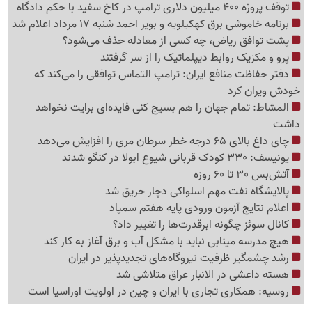
توقف پروژه 400 میلیون دلاری ترامپ در کاخ سفید با حکم دادگاه
برنامه خاموشی برق کهکیلویه و بویر احمد شنبه 17 مرداد اعلام شد
پشت توافق ریاض، چه کسی از معادله حذف می‌شود؟
پرو و مکزیک روابط دیپلماتیک را از سر گرفتند
دفتر حفاظت منافع ایران: ترامپ التماس توافقی را می‌کند که
خودش ویران کرد
المشاط: تمام جهان را هم بسیج کنی فایده‌ای برایت نخواهد
داشت
چای داغ بالای 65 درجه خطر سرطان مری را افزایش می‌دهد
یونیسف: 330 کودک قربانی شیوع ابولا در کنگو شدند
آتش‌بس 30 تا 60 روزه
پالایشگاه نفت مهم اسلواکی دچار حریق شد
اعلام نتایج آزمون ورودی پایه هفتم سمپاد
کانال سوئز چگونه ابرقدرت‌ها را تغییر داد؟
هیچ مدرسه مینابی نباید با مشکل آب و برق آغاز به کار کند
رشد چشمگیر ظرفیت نیروگاه‌های تجدیدپذیر در ایران
هسته داعشی در الانبار عراق متلاشی شد
روسیه: همکاری تجاری با ایران و چین در اولویت اوراسیا است