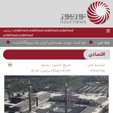
undefined undefined undefined undefined | ساعت
undefined:undefined
خط خبر
جو کنت: تهدید هسته‌ای ایران یک پروپاگانداست
حریق 
اقتصادی
شناسه خبر :
تاریخ انتشار :
شنبه
328298
1405/04/13 ساعت 16:02