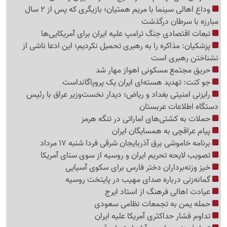
وداع اهالی سینما با مریم همتیان؛ بازیگری که پس از 2 سال
مبارزه با سرطان درگذشت
تبعات اقتصادی جنگ ترامپ علیه ایران برای آمریکایی‌ها
پزشکیان: مذاکره را به رهبری تحمیل نکردیم؛ این ادعا ناشی از
نشناختن رهبری است
حریق مجتمع مسکونی اهواز مهار شد
جو کنت: تهدید هسته‌ای ایران یک پروپاگانداست
رایزنی امنیتی بغداد و ریاض؛ دیدار نخست‌وزیر عراق با رئیس
دستگاه اطلاعات عربستان
حملات به کشتی‌های اماراتی در تنگه هرمز
پیام عراقچی به همسایگان ایران
برنامه خاموشی برق آذربایجان شرقی فردا شنبه 17 مرداد
تصویب لایحه تحریم ایران و روسیه از سوی سنای آمریکا
خیز وزنه‌برداران دختر فارس برای سکوی آسیایی
گمانه‌زنی درباره صدای مهیب در پایتخت روسیه
عیادت اهالی فرهنگ از استاد ایرج
حمله یمن به تجمعات نظامی سعودی
تداوم فشار حداکثری آمریکا علیه ایران