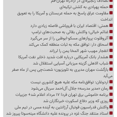
تصادف زنجیره‌ای در آزادراه تهران-قم
حمله پهپادی به کشتی ترکیه‌ای
مقاومت عراق پاسخ به حمله عربستان و آمریکا را به تعویق
انداخت
همتی: اقتصاد ایران با فروپاشی فاصله زیادی دارد
غنائم خیالی؛ واکنش بقائی به صحبت‌های ترامپ
آئروفلوت پروازهای مسکو-ابوظبی را از سر می‌گیرد
اسحاق دار: توافق مکه به ثبات منطقه کمک می‌کند
انفجار مهیب شهر المخا یمن را لرزاند
هشدار بانک آمریکایی درباره افت شدید ذخایر نفت آمریکا
شباب الاهلی گزینه میزبانی آسیایی استقلال شد
بازگشت مهران مدیری به تلویزیون؛ شصت‌چی پس از ماه صفر
می‌آید
اردوغان: توافق‌نامه مکه علیه هیچ کشوری نیست
رمان «مدیر مدرسه» جلال آل‌احمد سریال می‌شود
برنامه خاموشی برق تهران فردا 17 مرداد اعلام شد+ جزییات
روزی که وزیر دفاع اسکورت خبرنگاران شد
واکنش فدراسیون فوتبال آرژانتین به آینده مسی در تیم ملی
استاد منتقد جنگ غزه در پرونده علیه دانشگاه مینه‌سوتا پیروز شد