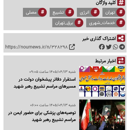
کلید واژگان
تهران
انرژی
تشییع
مصلی
خدمات_شهری
برق_تهران
اشتراک گذاری خبر
https://nournews.ir/n/328298
اخبار مرتبط
شنبه 1405/04/13 ساعت 09:05
استقرار دفاتر پیشخوان دولت در
مسیرهای مراسم تشییع رهبر شهید
شنبه 1405/04/13 ساعت 06:00
توصیه‌های پزشکی برای حضور ایمن در
مراسم تشییع رهبر شهید