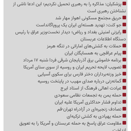
پزشکیان: مذاکره را به رهبری تحمیل نکردیم؛ این ادعا ناشی از
نشناختن رهبری است
حریق مجتمع مسکونی اهواز مهار شد
جو کنت: تهدید هسته‌ای ایران یک پروپاگانداست
رایزنی امنیتی بغداد و ریاض؛ دیدار نخست‌وزیر عراق با رئیس
دستگاه اطلاعات عربستان
حملات به کشتی‌های اماراتی در تنگه هرمز
پیام عراقچی به همسایگان ایران
برنامه خاموشی برق آذربایجان شرقی فردا شنبه 17 مرداد
تصویب لایحه تحریم ایران و روسیه از سوی سنای آمریکا
خیز وزنه‌برداران دختر فارس برای سکوی آسیایی
گمانه‌زنی درباره صدای مهیب در پایتخت روسیه
عیادت اهالی فرهنگ از استاد ایرج
حمله یمن به تجمعات نظامی سعودی
تداوم فشار حداکثری آمریکا علیه ایران
تصادف زنجیره‌ای در آزادراه تهران-قم
حمله پهپادی به کشتی ترکیه‌ای
مقاومت عراق پاسخ به حمله عربستان و آمریکا را به تعویق
انداخت