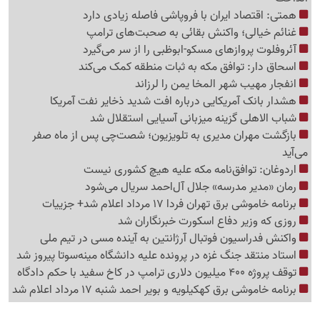
همتی: اقتصاد ایران با فروپاشی فاصله زیادی دارد
غنائم خیالی؛ واکنش بقائی به صحبت‌های ترامپ
آئروفلوت پروازهای مسکو-ابوظبی را از سر می‌گیرد
اسحاق دار: توافق مکه به ثبات منطقه کمک می‌کند
انفجار مهیب شهر المخا یمن را لرزاند
هشدار بانک آمریکایی درباره افت شدید ذخایر نفت آمریکا
شباب الاهلی گزینه میزبانی آسیایی استقلال شد
بازگشت مهران مدیری به تلویزیون؛ شصت‌چی پس از ماه صفر
می‌آید
اردوغان: توافق‌نامه مکه علیه هیچ کشوری نیست
رمان «مدیر مدرسه» جلال آل‌احمد سریال می‌شود
برنامه خاموشی برق تهران فردا 17 مرداد اعلام شد+ جزییات
روزی که وزیر دفاع اسکورت خبرنگاران شد
واکنش فدراسیون فوتبال آرژانتین به آینده مسی در تیم ملی
استاد منتقد جنگ غزه در پرونده علیه دانشگاه مینه‌سوتا پیروز شد
توقف پروژه 400 میلیون دلاری ترامپ در کاخ سفید با حکم دادگاه
برنامه خاموشی برق کهکیلویه و بویر احمد شنبه 17 مرداد اعلام شد