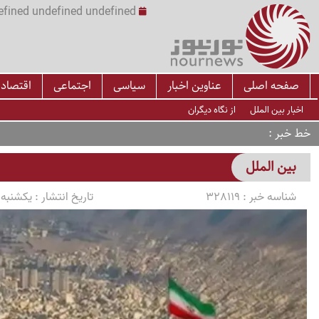
undefined undefined undefined undefined | س
صفحه اصلی
عناوین اخبار
سیاسی
اجتماعی
اقتصاد
اخبار بین الملل
از نگاه دیگران
خط خبر
بین الملل
شناسه خبر :
328119
تاریخ انتشار :
یکشنبه 1405/04/14 ساعت 0:22