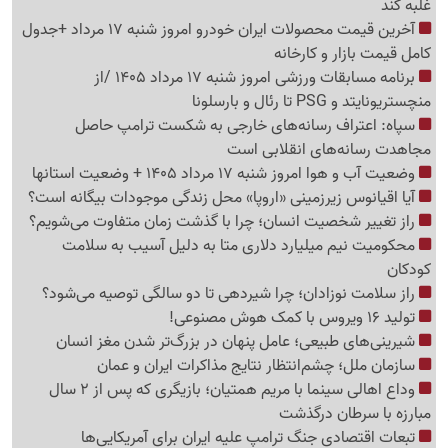
غلبه کند
آخرین قیمت محصولات ایران خودرو امروز شنبه 17 مرداد +جدول
کامل قیمت بازار و کارخانه
برنامه مسابقات ورزشی امروز شنبه 17 مرداد 1405 /از
منچستریونایتد و PSG تا رئال و بارسلونا
سپاه: اعتراف رسانه‌های خارجی به شکست ترامپ حاصل
مجاهدت رسانه‌های انقلابی است
وضعیت آب و هوا امروز شنبه 17 مرداد 1405 + وضعیت استانها
آیا اقیانوس زیرزمینی «اروپا» محل زندگی موجودات بیگانه است؟
راز تغییر شخصیت انسان؛ چرا با گذشت زمان متفاوت می‌شویم؟
محکومیت نیم میلیارد دلاری متا به دلیل آسیب به سلامت
کودکان
راز سلامت نوزادان؛ چرا شیردهی تا دو سالگی توصیه می‌شود؟
تولید 16 ویروس با کمک هوش مصنوعی!
شیرینی‌های طبیعی؛ عامل پنهان در بزرگ‌تر شدن مغز انسان
سازمان ملل؛ چشم‌انتظار نتایج مذاکرات ایران و عمان
وداع اهالی سینما با مریم همتیان؛ بازیگری که پس از 2 سال
مبارزه با سرطان درگذشت
تبعات اقتصادی جنگ ترامپ علیه ایران برای آمریکایی‌ها