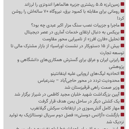
زمین‌لرزه 5.5 ریشتری جزیره هالماهرا اندونزی را لرزاند
رومانی برای مقابله با کمبود برق، نیروگاه 70 ساله‌اش را روشن
کرد!
ماجرا و جزییات نصب سنگ مزار اکبر عبدی چه بود؟
بریکس به دنبال ارتقای خدمات آماری در عصر دیجیتال
تحلیل «فارن افرز» از نامیرایی محور مقاومت
بیش از 15 دستورکار در نشست اوراسیا؛ از بازار مشترک مالی تا
توسعه تجارت
رایزنی ایران و عراق برای گسترش همکاری‌های دانشگاهی و
پژوهشی
اتحادیه لیگ‌های اروپایی علیه اینفانتینو
محدودیت تردد در محور حاجی‌آباد – بندرعباس
وزیر صمت راهی قرقیزستان شد
آیین بزرگداشت شهید خلبان مجید کاظمی در شیراز برگزار شد
یک کشتی دیگر در ساحل یمن هدف قرار گرفت
مهار کامل آتش‌سوزی در ارتفاعات سرکش گیلانغرب
بازگشت «آژانس دوستی»؛ فصل دوم سریال نوستالژیک به تولید
نزدیک شد
رایزنی مصر و عراق برای احداث خط لوله نفت به دریای سرخ