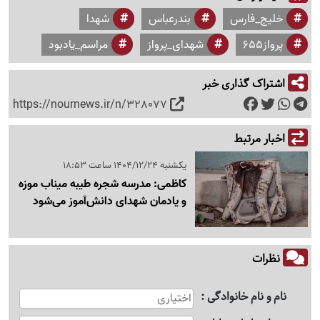
خلیج_فارس
بندرعباس
شهدا
پرواز۶۵۵
شهدای_پرواز
مراسم_یادبود
اشتراک گذاری خبر
https://nournews.ir/n/328077
اخبار مرتبط
یکشنبه 1404/12/24 ساعت 18:53
کاظمی: مدرسه شجره طیبه میناب موزه
و یادمان شهدای دانش‌آموز می‌شود
نظرات
نام و نام خانوادگی