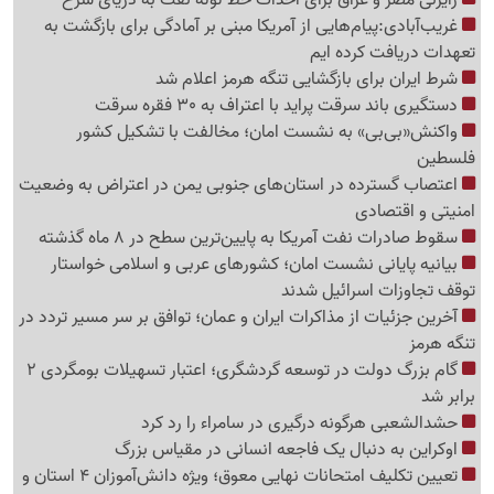
غریب‌آبادی:پیام‌هایی از آمریکا مبنی بر آمادگی برای بازگشت به
تعهدات دریافت کرده ایم
شرط ایران برای بازگشایی تنگه هرمز اعلام شد
دستگیری باند سرقت پراید با اعتراف به 30 فقره سرقت
واکنش«بی‌بی» به نشست امان؛ مخالفت با تشکیل کشور
فلسطین
اعتصاب گسترده در استان‌های جنوبی یمن در اعتراض به وضعیت
امنیتی و اقتصادی
سقوط صادرات نفت آمریکا به پایین‌ترین سطح در 8 ماه گذشته
بیانیه پایانی نشست امان؛ کشورهای عربی و اسلامی خواستار
توقف تجاوزات اسرائیل شدند
آخرین جزئیات از مذاکرات ایران و عمان؛ توافق بر سر مسیر تردد در
تنگه هرمز
گام بزرگ دولت در توسعه گردشگری؛ اعتبار تسهیلات بومگردی 2
برابر شد
حشدالشعبی هرگونه درگیری در سامراء را رد کرد
اوکراین به دنبال یک فاجعه انسانی در مقیاس بزرگ
تعیین تکلیف امتحانات نهایی معوق؛ ویژه دانش‌آموزان 4 استان و