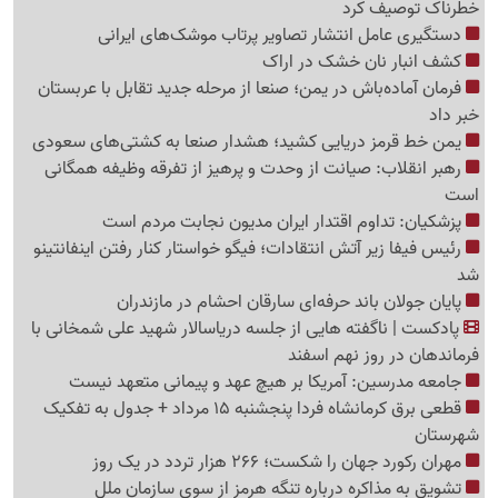
خطرناک توصیف کرد
دستگیری عامل انتشار تصاویر پرتاب موشک‌های ایرانی
کشف انبار نان خشک در اراک
فرمان آماده‌باش در یمن؛ صنعا از مرحله جدید تقابل با عربستان
خبر داد
یمن خط قرمز دریایی کشید؛ هشدار صنعا به کشتی‌های سعودی
رهبر انقلاب: صیانت از وحدت و پرهیز از تفرقه وظیفه همگانی
است
پزشکیان: تداوم اقتدار ایران مدیون نجابت مردم است
رئیس فیفا زیر آتش انتقادات؛ فیگو خواستار کنار رفتن اینفانتینو
شد
پایان جولان باند حرفه‌ای سارقان احشام در مازندران
پادکست | ناگفته هایی از جلسه دریاسالار شهید علی شمخانی با
فرماندهان در روز نهم اسفند
جامعه مدرسین: آمریکا بر هیچ عهد و پیمانی متعهد نیست
قطعی برق کرمانشاه فردا پنجشنبه 15 مرداد + جدول به تفکیک
شهرستان
مهران رکورد جهان را شکست؛ 266 هزار تردد در یک روز
تشویق به مذاکره درباره تنگه هرمز از سوی سازمان ملل