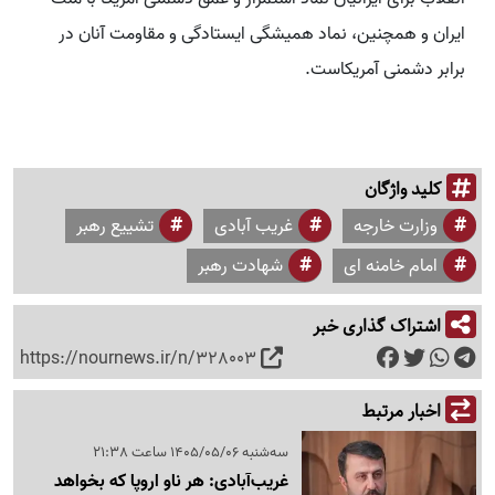
ایران و همچنین، نماد همیشگی ایستادگی و مقاومت آنان در
برابر دشمنی آمریکاست.
کلید واژگان
وزارت خارجه
غریب آبادی
تشییع رهبر
امام خامنه ای
شهادت رهبر
اشتراک گذاری خبر
https://nournews.ir/n/328003
اخبار مرتبط
سه‌شنبه 1405/05/06 ساعت 21:38
غریب‌آبادی: هر ناو اروپا که بخواهد