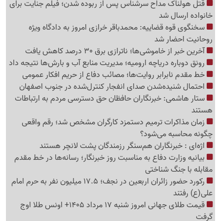
قتل هولناک مداح سرشناس پس از ربوده شدن؛ فیلم جنایت برای
خانواده ارسال شد
سخنگوی قوه قضاییه: محمدباقر خرازی امروز به دادگاه ویژه
روحانیت احضار شد
آخرین خبر از خاموشی‌ها؛ ناترازی برق 30 درصد کاهش یافت
رونق دوباره دریاچه ارومیه؛ مدیریت منابع آب و بارش‌ها نتیجه داد
خط مقدم نابرابر روایت‌ها؛ مصائب دفاع از حریم افکار عمومی
احتمال شنیده‌شدن صدای انفجار کنترل‌شده در جنوب اصفهان
ستار هاشمی: خبرنگاران حافظان حق دسترسی مردم به ارتباطات
هستند
زمان مذاکرات ترمیم دستمزد کارگران مشخص شد؛ رقم واقعی
چگونه محاسبه می‌شود؟
اژه‌ای : خبرنگاران هم‌سنگر رزمندگان پشت لانچر هستند
بیانیه وزارت دفاع به مناسبت روز خبرنگار؛ رسانه‌ها در خط مقدم
مقابله با جنگ شناختی
رکورد حضور زائران اربعین در نجف؛ 17.5 میلیون نفر به حرم امام
علی(ع) رفتند
قیمت طلای جهانی امروز شنبه 17 مرداد 1405+ اونس طلا اوج
گرفت