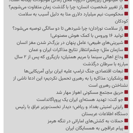
راز تغییر شخصیت انسان؛ چرا با گذشت زمان متفاوت می‌شویم؟
محکومیت نیم میلیارد دلاری متا به دلیل آسیب به سلامت
کودکان
راز سلامت نوزادان؛ چرا شیردهی تا دو سالگی توصیه می‌شود؟
تولید 16 ویروس با کمک هوش مصنوعی!
شیرینی‌های طبیعی؛ عامل پنهان در بزرگ‌تر شدن مغز انسان
سازمان ملل؛ چشم‌انتظار نتایج مذاکرات ایران و عمان
وداع اهالی سینما با مریم همتیان؛ بازیگری که پس از 2 سال
مبارزه با سرطان درگذشت
تبعات اقتصادی جنگ ترامپ علیه ایران برای آمریکایی‌ها
پزشکیان: مذاکره را به رهبری تحمیل نکردیم؛ این ادعا ناشی از
نشناختن رهبری است
حریق مجتمع مسکونی اهواز مهار شد
جو کنت: تهدید هسته‌ای ایران یک پروپاگانداست
رایزنی امنیتی بغداد و ریاض؛ دیدار نخست‌وزیر عراق با رئیس
دستگاه اطلاعات عربستان
حملات به کشتی‌های اماراتی در تنگه هرمز
پیام عراقچی به همسایگان ایران