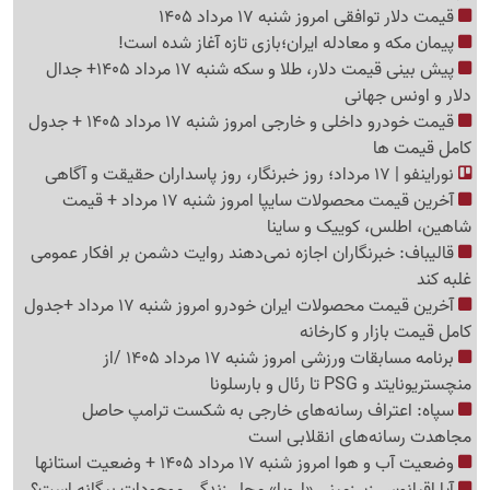
قیمت دلار توافقی امروز شنبه 17 مرداد 1405
پیمان مکه و معادله ایران؛بازی تازه آغاز شده است!
پیش ‌بینی قیمت دلار، طلا و سکه شنبه 17 مرداد 1405+ جدال
دلار و اونس جهانی
قیمت خودرو داخلی و خارجی امروز شنبه 17 مرداد 1405 + جدول
کامل قیمت ها
نوراینفو | 17 مرداد؛ روز خبرنگار، روز پاسداران حقیقت و آگاهی
آخرین قیمت محصولات سایپا امروز شنبه 17 مرداد + قیمت
شاهین، اطلس، کوییک و ساینا
قالیباف: خبرنگاران اجازه نمی‌دهند روایت دشمن بر افکار عمومی
غلبه کند
آخرین قیمت محصولات ایران خودرو امروز شنبه 17 مرداد +جدول
کامل قیمت بازار و کارخانه
برنامه مسابقات ورزشی امروز شنبه 17 مرداد 1405 /از
منچستریونایتد و PSG تا رئال و بارسلونا
سپاه: اعتراف رسانه‌های خارجی به شکست ترامپ حاصل
مجاهدت رسانه‌های انقلابی است
وضعیت آب و هوا امروز شنبه 17 مرداد 1405 + وضعیت استانها
آیا اقیانوس زیرزمینی «اروپا» محل زندگی موجودات بیگانه است؟