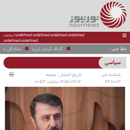
undefined undefined undefined undefined | ساعت
undefined:undefined
خط خبر
گلباف کرمان لرزید
ستادکل نیروهای
سیاسی
شناسه خبر :
تاریخ انتشار :
جمعه
328003
1405/04/12 ساعت 00:53