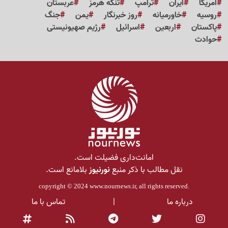
آمریکا
ایران
ترامپ
تنگه هرمز
عربستان
روسیه
خاورمیانه
روز خبرنگار
یمن
جنگ
پاکستان
اربعین
اسرائیل
رژیم صهیونیستی
حوادث
امانت‌داری فضیلت است.
نقل مطالب با ذکر منبع
نورنیوز
بلامانع است.
copyright © 2024
www.nournews.ir
, all rights reserved.
درباره ما
|
تماس با ما