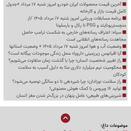
آخرین قیمت محصولات ایران خودرو امروز شنبه 17 مرداد +جدول
کامل قیمت بازار و کارخانه
برنامه مسابقات ورزشی امروز شنبه 17 مرداد 1405 /از
منچستریونایتد و PSG تا رئال و بارسلونا
سپاه: اعتراف رسانه‌های خارجی به شکست ترامپ حاصل
مجاهدت رسانه‌های انقلابی است
وضعیت آب و هوا امروز شنبه 17 مرداد 1405 + وضعیت استانها
آیا اقیانوس زیرزمینی «اروپا» محل زندگی موجودات بیگانه است؟
راز تغییر شخصیت انسان؛ چرا با گذشت زمان متفاوت می‌شویم؟
محکومیت نیم میلیارد دلاری متا به دلیل آسیب به سلامت
کودکان
راز سلامت نوزادان؛ چرا شیردهی تا دو سالگی توصیه می‌شود؟
تولید 16 ویروس با کمک هوش مصنوعی!
شیرینی‌های طبیعی؛ عامل پنهان در بزرگ‌تر شدن مغز انسان
موضوعات داغ: