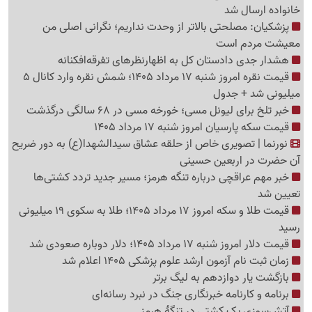
خانواده ارسال شد
پزشکیان: مصلحتی بالاتر از وحدت نداریم؛ نگرانی اصلی من
معیشت مردم است
هشدار جدی دادستان کل به اظهارنظرهای تفرقه‌افکنانه
قیمت نقره امروز شنبه 17 مرداد 1405؛ شمش نقره وارد کانال 5
میلیونی شد + جدول
خبر تلخ برای لیونل مسی؛ خورخه مسی در 68 سالگی درگذشت
قیمت سکه پارسیان امروز شنبه 17 مرداد 1405
نورنما | تصویری خاص از حلقه عشاق سیدالشهدا(ع) به دور ضریح
آن حضرت در اربعین حسینی
خبر مهم عراقچی درباره تنگه هرمز؛ مسیر جدید تردد کشتی‌ها
تعیین شد
قیمت طلا و سکه امروز 17 مرداد 1405؛ طلا به سکوی 19 میلیونی
رسید
قیمت دلار امروز شنبه 17 مرداد 1405؛ دلار دوباره صعودی شد
زمان ثبت نام آزمون ارشد علوم پزشکی 1405 اعلام شد
بازگشت یار دوازدهم به لیگ برتر
برنامه و کارنامه خبرنگاری جنگ در نبرد رسانه‌ای
آتش‌سوزی یک کشتی در تنگهٔ هرمز