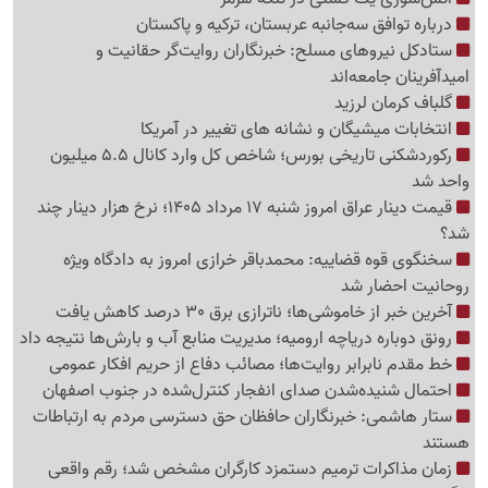
درباره توافق سه‌جانبه عربستان، ترکیه و پاکستان
ستادکل نیروهای مسلح: خبرنگاران روایت‌گر حقانیت و
امیدآفرینان جامعه‌اند
گلباف کرمان لرزید
انتخابات میشیگان و نشانه های تغییر در آمریکا
رکوردشکنی تاریخی بورس؛ شاخص کل وارد کانال 5.5 میلیون
واحد شد
قیمت دینار عراق امروز شنبه 17 مرداد 1405؛ نرخ هزار دینار چند
شد؟
سخنگوی قوه قضاییه: محمدباقر خرازی امروز به دادگاه ویژه
روحانیت احضار شد
آخرین خبر از خاموشی‌ها؛ ناترازی برق 30 درصد کاهش یافت
رونق دوباره دریاچه ارومیه؛ مدیریت منابع آب و بارش‌ها نتیجه داد
خط مقدم نابرابر روایت‌ها؛ مصائب دفاع از حریم افکار عمومی
احتمال شنیده‌شدن صدای انفجار کنترل‌شده در جنوب اصفهان
ستار هاشمی: خبرنگاران حافظان حق دسترسی مردم به ارتباطات
هستند
زمان مذاکرات ترمیم دستمزد کارگران مشخص شد؛ رقم واقعی