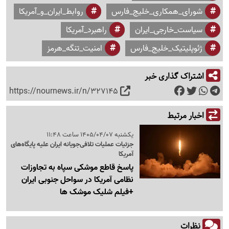
شورای_همکاری_خلیج_فارس
روابط_ایران_و_آمریکا
سیاست_خارجی_ایران
راهبرد_آمریکا
ژئوپلیتیک_خلیج_فارس
امنیت_تنگه_هرمز
اشتراک گذاری خبر
https://nournews.ir/n/327145
اخبار مرتبط
یکشنبه 1405/04/07 ساعت 11:48
جزئیات عملیات تلافی‌جویانه ایران علیه پایگاه‌های
آمریکا
پاسخ قاطع موشکی سپاه به تجاوزات
نظامی آمریکا در سواحل جنوبی ایران
+فیلم شلیک موشک ها
نظرات