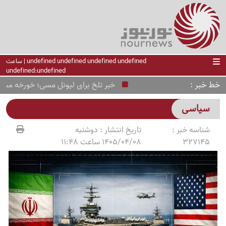
undefined undefined undefined undefined | ساعت
undefined:undefined
خط خبر
خبر تلخ برای لیونل مسی؛ خورخه مسی در 68 سالگی درگذشت
سیاسی
شناسه خبر :
تاریخ انتشار :
دوشنبه
327145
1405/04/08 ساعت 11:48