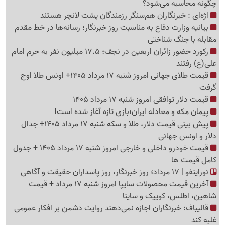
چگونه محاسبه می‌شود؟
اژه‌ای : خبرنگاران هم‌سنگر رزمندگان پشت لانچر هستند
بیانیه وزارت دفاع به مناسبت روز خبرنگار؛ رسانه‌ها در خط مقدم
مقابله با جنگ شناختی
رکورد حضور زائران اربعین در نجف؛ 17.5 میلیون نفر به حرم امام
علی(ع) رفتند
قیمت طلای جهانی امروز شنبه 17 مرداد 1405+ اونس طلا اوج
گرفت
قیمت دلار توافقی امروز شنبه 17 مرداد 1405
پیمان مکه و معادله ایران؛بازی تازه آغاز شده است!
پیش ‌بینی قیمت دلار، طلا و سکه شنبه 17 مرداد 1405+ جدال
دلار و اونس جهانی
قیمت خودرو داخلی و خارجی امروز شنبه 17 مرداد 1405 + جدول
کامل قیمت ها
نوراینفو | 17 مرداد؛ روز خبرنگار، روز پاسداران حقیقت و آگاهی
آخرین قیمت محصولات سایپا امروز شنبه 17 مرداد + قیمت
شاهین، اطلس، کوییک و ساینا
قالیباف: خبرنگاران اجازه نمی‌دهند روایت دشمن بر افکار عمومی
غلبه کند