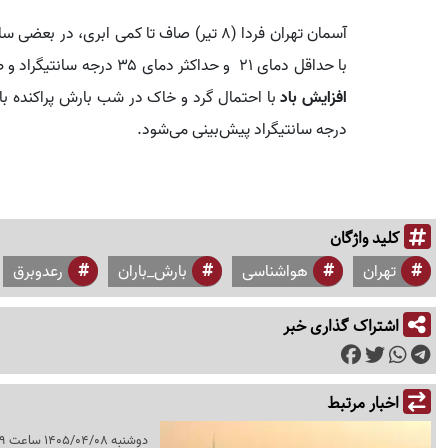
آسمان تهران فردا (۸ تیر) صاف تا کمی ابری،
با حداقل دمای ۲۱ و حداکثر دمای ۳۵ درجه سانتیگراد و طی ‌سه‌شنبه (۹ تیر) صاف تا نیمه ابری در بعضی ساعت‌ها
افزایش باد
درجه سانتیگراد پیش‌بینی می‌شود.
کلید واژگان
تهران
هواشناسی
بارش_باران
رعدوبرق
اشتراک گذاری خبر
اخبار مرتبط
دوشنبه 1405/04/08 ساعت 15:59