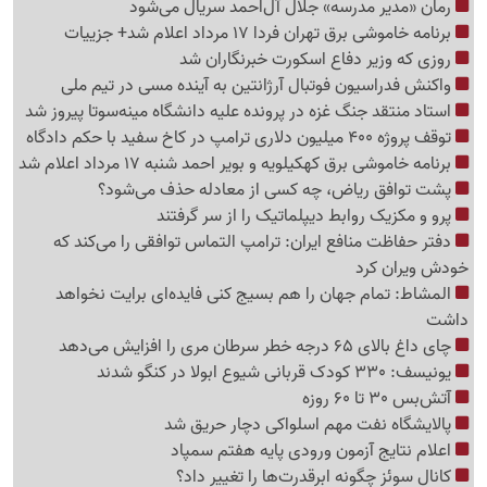
رمان «مدیر مدرسه» جلال آل‌احمد سریال می‌شود
برنامه خاموشی برق تهران فردا 17 مرداد اعلام شد+ جزییات
روزی که وزیر دفاع اسکورت خبرنگاران شد
واکنش فدراسیون فوتبال آرژانتین به آینده مسی در تیم ملی
استاد منتقد جنگ غزه در پرونده علیه دانشگاه مینه‌سوتا پیروز شد
توقف پروژه 400 میلیون دلاری ترامپ در کاخ سفید با حکم دادگاه
برنامه خاموشی برق کهکیلویه و بویر احمد شنبه 17 مرداد اعلام شد
پشت توافق ریاض، چه کسی از معادله حذف می‌شود؟
پرو و مکزیک روابط دیپلماتیک را از سر گرفتند
دفتر حفاظت منافع ایران: ترامپ التماس توافقی را می‌کند که
خودش ویران کرد
المشاط: تمام جهان را هم بسیج کنی فایده‌ای برایت نخواهد
داشت
چای داغ بالای 65 درجه خطر سرطان مری را افزایش می‌دهد
یونیسف: 330 کودک قربانی شیوع ابولا در کنگو شدند
آتش‌بس 30 تا 60 روزه
پالایشگاه نفت مهم اسلواکی دچار حریق شد
اعلام نتایج آزمون ورودی پایه هفتم سمپاد
کانال سوئز چگونه ابرقدرت‌ها را تغییر داد؟