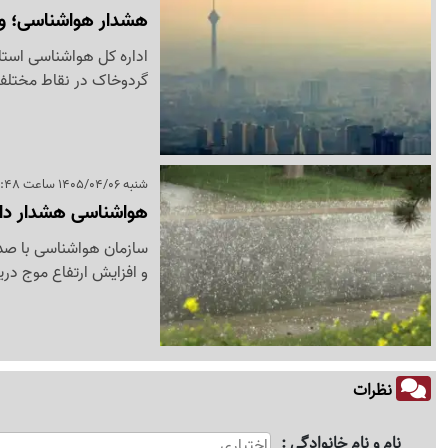
هشدار هواشناسی؛ وز
اداره کل هواشناسی استا
گردوخاک در نقاط مختلف 
شنبه 1405/04/06 ساعت 14:48
هواشناسی هشدار داد؛
سازمان هواشناسی با صدو
و افزایش ارتفاع موج دریای خزر تا .5
نظرات
نام و نام خانوادگی