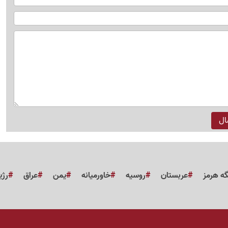
گه هرمز
عربستان
روسیه
خاورمیانه
یمن
عراق
رژی