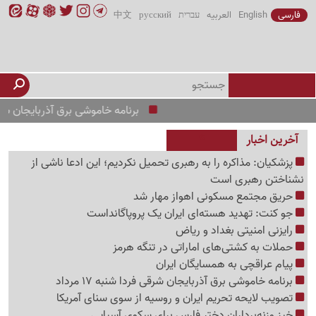
فارسی
English
العربیه
עברית
русский
中文
برنامه خاموشی برق آذربایجان شرقی فردا شنبه 17
آخرین اخبار
پزشکیان: مذاکره را به رهبری تحمیل نکردیم؛ این ادعا ناشی از
نشناختن رهبری است
حریق مجتمع مسکونی اهواز مهار شد
جو کنت: تهدید هسته‌ای ایران یک پروپاگانداست
رایزنی امنیتی بغداد و ریاض
حملات به کشتی‌های اماراتی در تنگه هرمز
پیام عراقچی به همسایگان ایران
برنامه خاموشی برق آذربایجان شرقی فردا شنبه 17 مرداد
تصویب لایحه تحریم ایران و روسیه از سوی سنای آمریکا
خیز وزنه‌برداران دختر فارس برای سکوی آسیایی