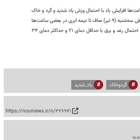
 در بعضی ساعت‌ها افزایش باد با احتمال وزش باد شدید و گرد و خاک
با احتمال گرد و خاک در شب بارش پراکنده با احتمال رعد و برق با حداقل دمای ۲۱ و حداکثر دمای ۳۴
گردوخاک
باد_شدید
https://nournews.ir/n/326941