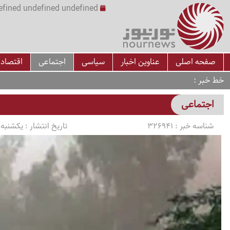
undefined undefined undefined undefined | س
صفحه اصلی
عناوین اخبار
سیاسی
اجتماعی
اقتصاد
خط خبر
اجتماعی
شناسه خبر :
326941
تاریخ انتشار :
یکشنبه 1405/04/07 ساعت 4:17