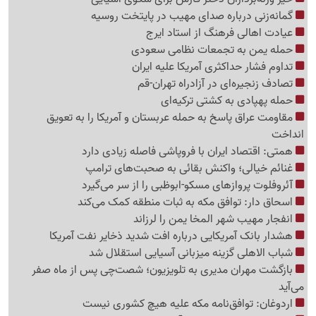
گمانه‌زنی درباره صدای مهیب در پایتخت روسیه
عیادت اهالی فرهنگ از استاد ایرج
حمله یمن به تجمعات نظامی سعودی
تداوم فشار حداکثری آمریکا علیه ایران
تصادف زنجیره‌ای در آزادراه تهران-قم
حمله پهپادی به کشتی ترکیه‌ای
مقاومت عراق پاسخ به حمله عربستان و آمریکا را به تعویق
انداخت
همتی: اقتصاد ایران با فروپاشی فاصله زیادی دارد
غنائم خیالی؛ واکنش بقائی به صحبت‌های ترامپ
آئروفلوت پروازهای مسکو-ابوظبی را از سر می‌گیرد
اسحاق دار: توافق مکه به ثبات منطقه کمک می‌کند
انفجار مهیب شهر المخا یمن را لرزاند
هشدار بانک آمریکایی درباره افت شدید ذخایر نفت آمریکا
شباب الاهلی گزینه میزبانی آسیایی استقلال شد
بازگشت مهران مدیری به تلویزیون؛ شصت‌چی پس از ماه صفر
می‌آید
اردوغان: توافق‌نامه مکه علیه هیچ کشوری نیست