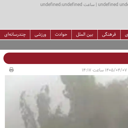
اعت undefined:undefined
ی
فرهنگی
بین الملل
حوادث
ورزشی
چندرسانه‌ای
1