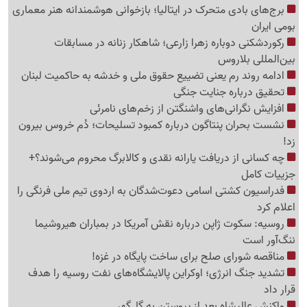
برج‌های بادی متحرک در ایتالیا؛ بازخوانی هوشمندانه هنر معماری
بومی ایران
رکوردشکنی دوباره زهرا زارعی؛ شاهکار زنانه در مسابقات
بین‌المللی بلاروس
ادامه روند رم یعنی تضییع حقوق ملی و خدشه به حاکمیت لبنان
تحقیق درباره جنایت جنگی
افزایش نگرانی‌های واشنگتن از زخم‌های نامرئی
نشست بحران پنتاگون درباره کمبود تسلیحات؛ دُم خروس بیرون
زد!
چه کسانی از دریافت یارانه نقدی و کالابرگ محروم می‌شوند؟+
جزییات کامل
فدراسیون کشتی اسامی دعوت‌شدگان به اردوی تیم ملی فرنگی را
اعلام کرد
روسیه: سکوت ژاپن درباره نقش آمریکا در بمباران هیروشیما
ننگ‌آور است
مناقصه شورای صلح برای ساخت پایگاه در غزه!
تشدید جنگ انرژی؛ اوکراین پالایشگاه‌های نفت روسیه را هدف
قرار داد
واکنش عالیشاه بعد از پیوستن به گل‌گهر