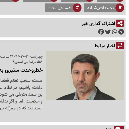
تجمعات_شبانه
هسته_سخت
اشتراک گذاری خبر
اخبار مرتبط
چهارشنبه 1404/02/03 ساعت 10:47
*غلامرضا بنی اسدی*
خطروحدت ستیزی به
هسته سختِ نظام قطعا در
داشته باشیم، در نظام 
بن سعد متجلی می شود. ک
و حکمیت، اما و اگر نداش
ایستادند که در معرکه نبر