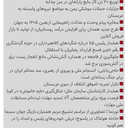
توزیع 20 تن گاز مایع یارانه‌ای در مرز چذابه
جزئیات حملات موشکی یمن به مواضع نیروهای وابسته به
عربستان
مخابره پیام وحدت و عدالت راهپیمایی اربعین 1405 به جهان
طرح جدید همدان برای افزایش درآمد روستاییان؛ از تولید تا بازار
فروش آنلاین
هشدار پلیس فتا درباره شگردهای کلاهبرداران در حوزه گردشگری
رقم ناچیز فسخ قرارداد رضاییان با استقلال
جلوگیری از فاجعه در همدان؛ آتش‌نشانی مانع انفجار پست برق
در آتش‌سوزی برج شد
حاجی‌بابایی: انسجام ملی و پیروی از رهبری، سد محکم ایران در
برابر جنگ رسانه‌ای است
تکرار تجربه ناموفق ائتلاف از سوی عربستان
هشدار کارشناسان سازمان ملل؛ شکل‌گیری «غزه‌ خاموش» در کوبا
فرصت ویژه برای متخصصان IT؛ تمدید مهلت ثبت‌نام مسابقات
ملی مهارت
نورنما | تصاویری از مراسم تشییع مریم همتیان،بازیگر جوان سینما
حادثه هولناک در یاسوج؛ تریلی خودروهای پلیس و امداد را در
هم کوبید