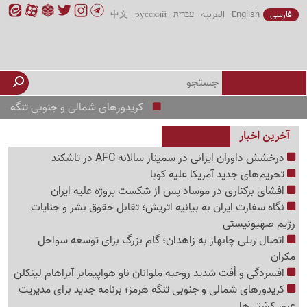
فارسی
English
العربیه
עברית
русский
中文
کریدورهای شمالی و جنوبی تنگه هرمز؛ برنا
آخرین اخبار
درخشش داوران ایرانی در سمینار سالانه AFC در تاشکند
تحریم‌های جدید آمریکا علیه کوبا
افشای برکناری در موساد پس از شکست پروژه علیه ایران
نگاه سفارت ایران به بیانیه اتریش؛ تقابل حقوق بشر و جنایات
رژیم صهیونیستی
اتصال ریلی چابهار به زاهدان؛ گام بزرگ برای توسعه سواحل
مکران
افسردگی و اُفت شدید روحیه ملوانان ناو هواپیمابر آبراهام لینکلن
کریدورهای شمالی و جنوبی تنگه هرمز؛ برنامه جدید برای مدیریت
عبور کشتی‌ها