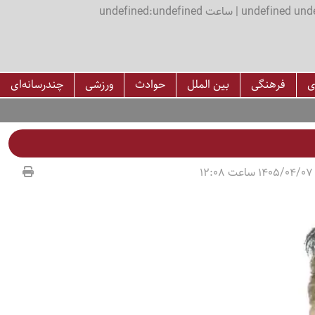
اعت undefined:undefined
ی
فرهنگی
بین الملل
حوادث
ورزشی
چندرسانه‌ای
1