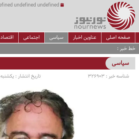
undefined undefined undefined undefined | س
صفحه اصلی
عناوین اخبار
سیاسی
اجتماعی
اقتصاد
خط خبر
سیاسی
شناسه خبر :
326903
تاریخ انتشار :
یکشنبه 1405/04/07 ساعت 2:08