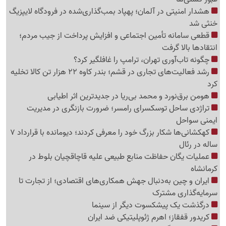
هشدار امنیتی در آلمان؛ پهپاد بمب‌گذاری‌شده در فرودگاه لایپزیگ
خنثی شد
قطعی سامانه تأمین اجتماعی و افزایش پرداخت از جیب مردم؛
انتقادها بالا گرفت
چگونه تاب‌آوری تهران، ترامپ را غافلگیر کرد؟
رشد فعالیت‌های تجاری در قشم؛ بندر کاوه 22 هزار تن کالا تخلیه
کرد
هومن برق‌نورد و محمد بی‌ریا در جدیدترین اثر اطیابی
تراژدی ساحل توسکسرای رامسر؛ ضرورت بازنگری در مدیریت
ایمنی سواحل
کهکشانی‌ها شکار بزرگ خود را معرفی کردند؛ دیومانده با قرارداد 7
ساله در رئال
عملیات یگان حفاظت منابع طبیعی علیه قاچاقچیان بلوط در
کرمانشاه
ایران و چین به‌دنبال جهش همکاری‌های اقتصادی؛ از تجارت تا
سرمایه‌گذاری مشترک
درگذشت یک پیشکسوت دیگر از سینما
کریدور قفقاز؛ اهرم ژئوپلیتیکی ضد ایران