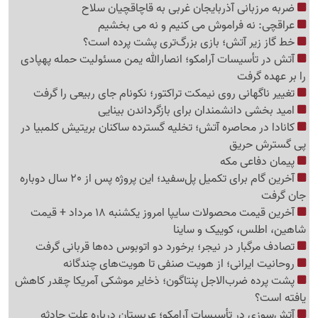
ضربه مرزبانی آذربایجان غربی به قاچاقچیان سلاح
عراقچی: نه فراموش می کنیم و نه می بخشیم
خط گاز زیر آتش؛ بازی بزرگ‌تری پشت پرده است؟
آتش در تأسیسات آرامکو؛ انصارالله یمن مسئولیت حمله پهپادی
را بر عهده گرفت
تغییر ناگهانی روی نیمکت تراکتور؛ نکونام جای ربیعی را گرفت
امید بخشی دانشمندان برای بازگرداندن بینایی
کانادا در محاصره آتش؛ تخلیه گسترده ساکنان بریتیش کلمبیا در
پی گسترش حریق
پیمان دفاعی مکه
آخرین گام برای تکمیل پل‌سفید؛ این پروژه پس از 20 سال دوباره
جان گرفت
آخرین قیمت محصولات سایپا امروز یکشنبه 18 مرداد + قیمت
شاهین، اطلس، کوییک و ساینا
تصادف مرگبار در نیجر؛ برخورد دو اتوبوس ده‌ها قربانی گرفت
روحانیت ایرانی؛ از هویت صنفی تا هویت‌های چندگانه
پشت پرده ضرب‌الاجل پنتاگون؛ ذخایر موشکی آمریکا چقدر کاهش
یافته است؟
آتش‌سوزی در تأسیسات آرامکو؛ عربستان درباره علت حادثه