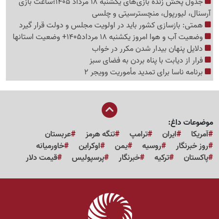
جدول پخش زنده بازی‌های یکشنبه 18 مرداد 1405؛ساعت بازی
آرسنال، لیورپول، منچسترسیتی و چلسی
همتی: بازسازی کشور باید در اولویت مجلس و دولت قرار گیرد
وضعیت آب و هوا امروز یکشنبه 18 مرداد1405+ وضعیت استانها
دلایل پنهان بیدار شدن مکرر در خواب
فرار از دیابت با پناه بردن به فضای سبز
برنامه ناسا برای تمدید مأموریت وویجر 2
موضوعات داغ:
آمریکا
ایران
ترامپ
تنگه هرمز
عربستان
روز خبرنگار
روسیه
یمن
اوکراین
خاورمیانه
پاکستان
ترکیه
خبرنگار
پرسپولیس
قیمت دلار