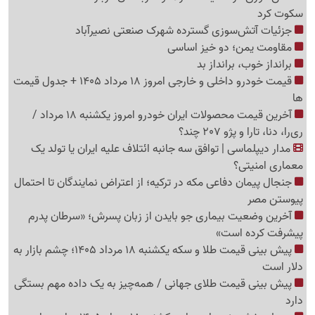
سکوت کرد
جزئیات آتش‌سوزی گسترده شهرک صنعتی نصیرآباد
مقاومت یمن؛ دو خیز اساسی
برانداز خوب، برانداز بد
قیمت خودرو داخلی و خارجی امروز 18 مرداد 1405 + جدول قیمت
ها
آخرین قیمت محصولات ایران خودرو امروز یکشنبه 18 مرداد /
ری‌را، دنا، تارا و پژو 207 چند؟
مدار دیپلماسی | توافق سه جانبه ائتلاف علیه ایران یا تولد یک
معماری امنیتی؟
جنجال پیمان دفاعی مکه در ترکیه؛ از اعتراض نمایندگان تا احتمال
پیوستن مصر
آخرین وضعیت بیماری جو بایدن از زبان پسرش؛ «سرطان پدرم
پیشرفت کرده است»
پیش بینی قیمت طلا و سکه یکشنبه 18 مرداد 1405؛ چشم بازار به
دلار است
پیش بینی قیمت طلای جهانی / همه‌چیز به یک داده مهم بستگی
دارد