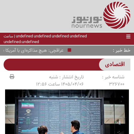
undefined undefined undefined undefined | ساعت
undefined:undefined
خط خبر
عراقچی: هیچ مذاکره‌ای با آمریکا ندار
اقتصادی
شناسه خبر :
تاریخ انتشار :
شنبه
326700
1405/04/06 ساعت 12:56