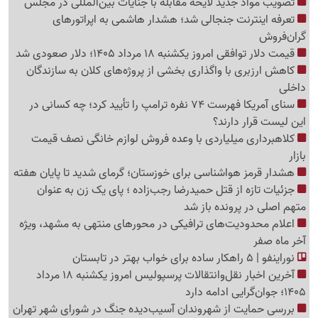
تصویب مواد جدید لایحه مقابله با جنایات بین‌المللی در مجلس
تعرفه اینترنت جنجالی شد؛ هشدار هاشمی به اپراتورهای
گرا‌ن‌فروش
قیمت دلار توافقی امروز یکشنبه 18 مرداد 1405؛ دلار صعودی شد
کاهش ارزبری با واگذاری بخشی از پروژه‌های کلان به سازندگان
داخلی
سنای آمریکا فهرست 74 نفره ترامپ را تأیید کرد؛ چه کسانی در
این لیست قرار دارند؟
کلاهبرداری میلیاردی با وعده فروش لوازم خانگی نصف قیمت
بازار
هشدار قرمز هواشناسی برای خوزستان؛ گرمای شدید تا پایان هفته
جزئیات تازه از قتل حمیدرضا رجب‌زاده ؛ پای یک زن به عنوان
متهم اصلی در پرونده باز شد
اعلام محدودیت‌های ترافیکی در محورهای منتهی به مشهد، ویژه
آخر ماه صفر
نوراینفو | 5 راهکار ساده برای خواب بهتر در تابستان
آخرین اخبار نقل‌وانتقالات پرسپولیس امروز یکشنبه 18 مرداد
1405؛ جوان‌گرایی ادامه دارد
بررسی حمایت از شهروندان آسیب‌دیده جنگ در شورای شهر تهران