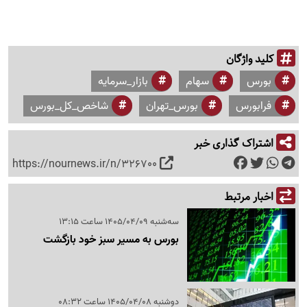
کلید واژگان
بورس
سهام
بازار_سرمایه
فرابورس
بورس_تهران
شاخص_کل_بورس
اشتراک گذاری خبر
https://nournews.ir/n/326700
اخبار مرتبط
سه‌شنبه 1405/04/09 ساعت 13:15
بورس به مسیر سبز خود بازگشت
دوشنبه 1405/04/08 ساعت 08:32