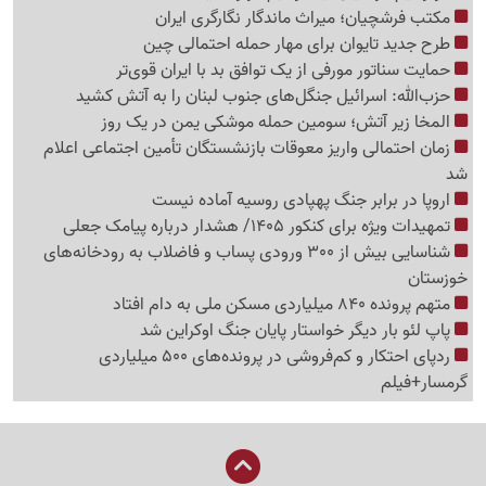
مکتب فرشچیان؛ میراث ماندگار نگارگری ایران
طرح جدید تایوان برای مهار حمله احتمالی چین
حمایت سناتور مورفی از یک توافق بد با ایران قوی‌تر
حزب‌الله: اسرائیل جنگل‌های جنوب لبنان را به آتش کشید
المخا زیر آتش؛ سومین حمله موشکی یمن در یک روز
زمان احتمالی واریز معوقات بازنشستگان تأمین اجتماعی اعلام
شد
اروپا در برابر جنگ پهپادی روسیه آماده نیست
تمهیدات ویژه برای کنکور 1405/ هشدار درباره پیامک جعلی
شناسایی بیش از 300 ورودی پساب و فاضلاب به رودخانه‌های
خوزستان
متهم پرونده 840 میلیاردی مسکن ملی به دام افتاد
پاپ لئو بار دیگر خواستار پایان جنگ اوکراین شد
ردپای احتکار و کم‌فروشی در پرونده‌های 500 میلیاردی
گرمسار+فیلم