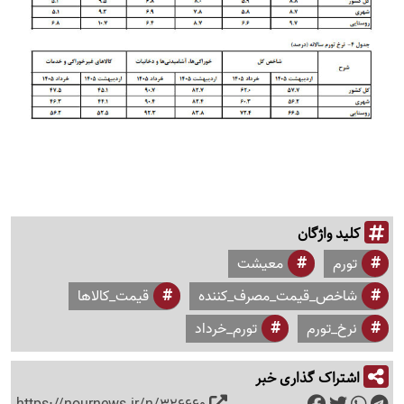
کلید واژگان
تورم
معیشت
شاخص_قیمت_مصرف_کننده
قیمت_کالاها
نرخ_تورم
تورم_خرداد
اشتراک گذاری خبر