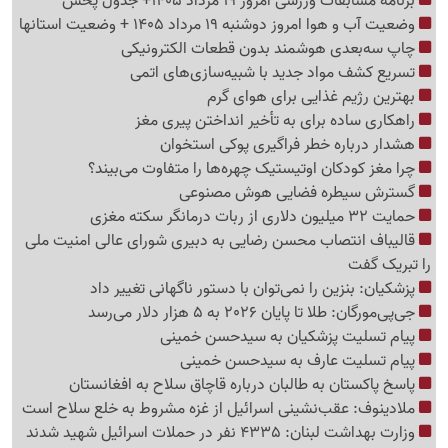
برنامه مسابقات ورزشی امروز 19 مرداد 1405+ جدول پخش
وضعیت آب و هوا امروز دوشنبه 19 مرداد 1405 + وضعیت استانها
چاپ سه‌بعدی هوشمند بدون قطعات الکترونیکی
تسریع کشف مواد جدید با شبیه‌سازی‌های اتمی
بهترین رژیم غذایی برای هوای گرم
راهکاری ساده برای به تأخیر انداختن پیری مغز
هشدار درباره خطر فراگیری پوکی استخوان
چرا مغز کودکان اوتیستیک چهره‌ها را متفاوت می‌بیند؟
گسترش سیطره فضایی هوش مصنوعی
حمایت 32 میلیون دلاری از ربات درمانگر سکته مغزی
قالیباف انتصاب محسن رضایی به دبیری شورای عالی امنیت ملی
را تبریک گفت
پزشکیان: بنزین را نمی‌توان با دستور ناگهانی تغییر داد
جی‌پی‌مورگان: طلا تا پایان 2026 به 5 هزار دلار می‌رسد
پیام تسلیت پزشکیان به سیدحسن خمینی
پیام تسلیت عارف به سیدحسن خمینی
پاسخ پاکستان به طالبان درباره قاچاق سلاح به افغانستان
ملادینوف: عقب‌نشینی اسرائیل از غزه مشروط به خلع سلاح است
وزارت بهداشت لبنان: 4335 نفر در حملات اسرائیل شهید شدند