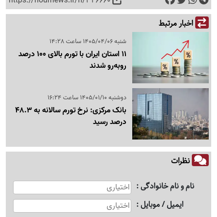
https://nournews.ir/n/326660
اخبار مرتبط
شنبه 1405/04/06 ساعت 14:28
11 استان ایران با تورم بالای 100 درصد
روبه‌رو شدند
دوشنبه 1405/01/10 ساعت 16:24
بانک مرکزی: نرخ تورم سالانه به 48.3
درصد رسید
نظرات
نام و نام خانوادگی
ایمیل / موبایل