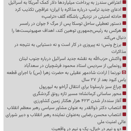
اعتراض سندرز به پرداخت میلیاردها دلار کمک آمریکا به اسرائیل
ادعای جدید ترامپ درباره مذاکره با ایران؛ عراقچی تکذیب کرد
حادثه امنیتی در نزدیکی باشگاه گلف «ترامپ»
دستور تعطیلی ساحل توسکا پس از مرگ 6 جوان در رامسر
هرکس به رئیس‌جمهوری توهین کند، اهداف صهیونیست‌ها را
دنبال می‌کند
برزخ ونس؛ نه پیروزی در کار است و نه دستیابی به نتیجه در
مذاکرات
واکنش حزب‌الله به نقشه جدید اسرائیل درباره جنوب لبنان
رونمایی از سردیس استاد محمود فرشچیان در سعدآباد
نورنما | ارادت شادمهر عقیلی به حضرت زهرا (س) با اجرای قطعه
یاس کبود بعد از 27 سال
چراغ سبز بارسلونا برای انتقال آراخو به لیورپول
محور ساسانی کرمانشاه؛ مسیر تازه رونق گردشگری
آغاز سنددار شدن 423 هزار هکتار زمین کشاورزی
انتصاب دکتر ذوالقدر به عنوان مشاور سیاسی رهبر معظم انقلاب
انتصاب محسن رضایی به‌عنوان نماینده رهبر انقلاب و دبیر شورای
عالی امنیت ملی
دو و نیم در خیال، ‌یک و نیم در واقعیت