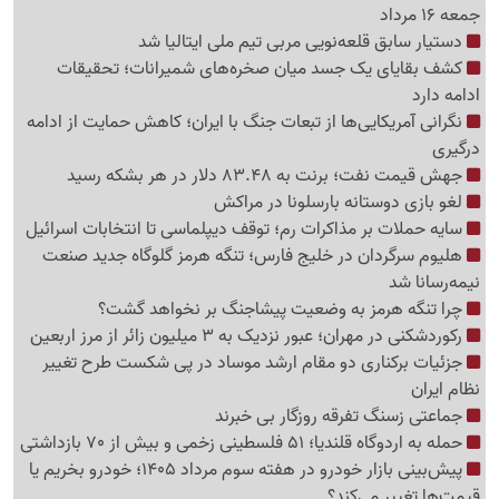
جمعه 16 مرداد
دستیار سابق قلعه‌نویی مربی تیم ملی ایتالیا شد
کشف بقایای یک جسد میان صخره‌های شمیرانات؛ تحقیقات
ادامه دارد
نگرانی آمریکایی‌ها از تبعات جنگ با ایران؛ کاهش حمایت از ادامه
درگیری
جهش قیمت نفت؛ برنت به 83.48 دلار در هر بشکه رسید
لغو بازی دوستانه بارسلونا در مراکش
سایه حملات بر مذاکرات رم؛ توقف دیپلماسی تا انتخابات اسرائیل
هلیوم سرگردان در خلیج فارس؛ تنگه هرمز گلوگاه جدید صنعت
نیمه‌رسانا شد
چرا تنگه هرمز به وضعیت پیشاجنگ بر نخواهد گشت؟
رکوردشکنی در مهران؛ عبور نزدیک به 3 میلیون زائر از مرز اربعین
جزئیات برکناری دو مقام ارشد موساد در پی شکست طرح تغییر
نظام ایران
جماعتی زسنگ تفرقه روزگار بی خبرند
حمله به اردوگاه قلندیا؛ 51 فلسطینی زخمی و بیش از 70 بازداشتی
پیش‌بینی بازار خودرو در هفته سوم مرداد 1405؛ خودرو بخریم یا
قیمت‌ها تغییر می‌کند؟