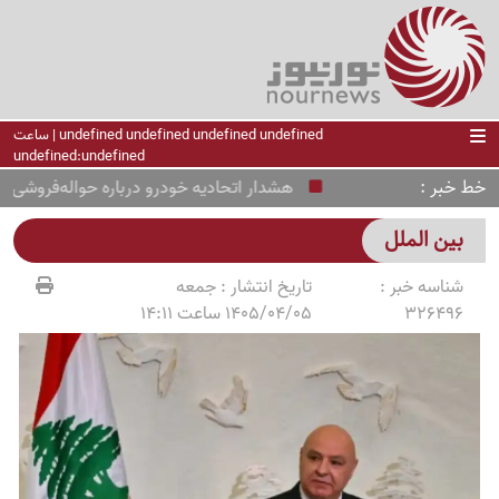
undefined undefined undefined undefined | ساعت
undefined:undefined
خط خبر
هشدار اتحادیه خودرو درباره حواله‌فروشی غیرقا
بین الملل
شناسه خبر :
تاریخ انتشار :
جمعه
326496
1405/04/05 ساعت 14:11