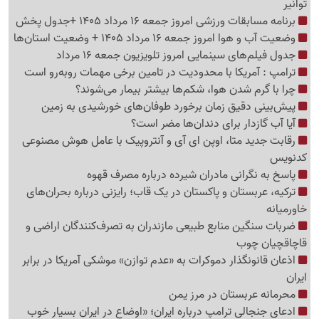
توانیر
برنامه مسابقات ورزشی امروز جمعه 16 مرداد 1405 +جدول پخش
وضعیت آب و هوا امروز جمعه 16 مرداد 1405 + وضعیت استان‌ها
جدول فیلم‌های سینمایی امروز تلویزیون جمعه 16 مرداد
ترامپ : آمریکا با محدودیت در تامین برخی مهمات روبه‌رو است
چرا با گرم شدن هوا، شکم‌ها بیشتر بیمار می‌شوند؟
پیش‌بینی دقیق زمان برخورد طوفان‌های خورشیدی به زمین
آیا آب گازدار برای دندان‌ها مضر است؟
رقابت جدید متا، اوپن ای آی و آنتروپیک با عامل هوش مصنوعی
کدنویس
پاسخ به نگرانی مادران شیرده درباره مصرف قهوه
ترکیه، عربستان و پاکستان در یک قاب؛ رایزنی درباره بحران‌های
خاورمیانه
ضربات سنگین منابع طبیعی مازندران به تصرف‌کنندگان اراضی و
قاچاقچیان چوب
اذعان قانونگذار دموکرات به «عدم توازن» موشکی آمریکا در برابر
ایران
محرمانه عربستان در مرز یمن
ادعای جنجالی ترامپ درباره ایران؛ «اوضاع در ایران بسیار خوب