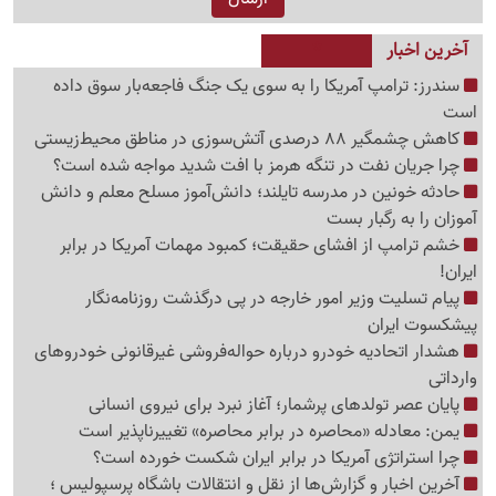
آخرین اخبار
سندرز: ترامپ آمریکا را به سوی یک جنگ فاجعه‌بار سوق داده
است
کاهش چشمگیر 88 درصدی آتش‌سوزی در مناطق محیط‌زیستی
چرا جریان نفت در تنگه هرمز با افت شدید مواجه شده است؟
حادثه خونین در مدرسه تایلند؛ دانش‌آموز مسلح معلم و دانش
آموزان را به رگبار بست
خشم ترامپ از افشای حقیقت؛ کمبود مهمات آمریکا در برابر
ایران!
پیام تسلیت وزیر امور خارجه در پی درگذشت روزنامه‌نگار
پیشکسوت ایران
هشدار اتحادیه خودرو درباره حواله‌فروشی غیرقانونی خودروهای
وارداتی
پایان عصر تولدهای پرشمار؛ آغاز نبرد برای نیروی انسانی
یمن: معادله «محاصره در برابر محاصره» تغییرناپذیر است
چرا استراتژی آمریکا در برابر ایران شکست خورده است؟
آخرین اخبار و گزارش‌ها از نقل و انتقالات باشگاه پرسپولیس ؛