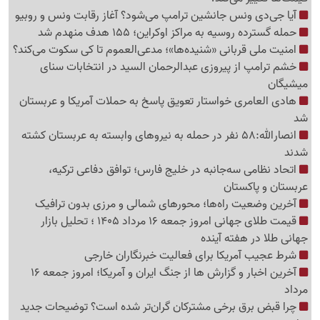
آیا جی‌دی ونس جانشین ترامپ می‌شود؟ آغاز رقابت ونس و روبیو
حمله گسترده روسیه به مراکز اوکراین؛ 155 هدف منهدم شد
امنیت ملی قربانی «شنیده‌ها»؛ مدعی‌العموم تا کی سکوت می‌کند؟
خشم ترامپ از پیروزی عبدالرحمان السید در انتخابات سنای
میشیگان
هادی العامری خواستار تعویق پاسخ به حملات آمریکا و عربستان
شد
انصارالله:58 نفر در حمله به نیروهای وابسته به عربستان کشته
شدند
اتحاد نظامی سه‌جانبه در خلیج فارس؛ توافق دفاعی ترکیه،
عربستان و پاکستان
آخرین وضعیت راه‌ها؛ محورهای شمالی و مرزی بدون ترافیک
قیمت طلای جهانی امروز جمعه 16 مرداد 1405 ؛ تحلیل بازار
جهانی طلا در هفته آینده
شرط عجیب آمریکا برای فعالیت خبرنگاران خارجی
آخرین اخبار و گزارش ها از جنگ ایران و آمریکا؛ امروز جمعه 16
مرداد
چرا قبض برق برخی مشترکان گران‌تر شده است؟ توضیحات جدید