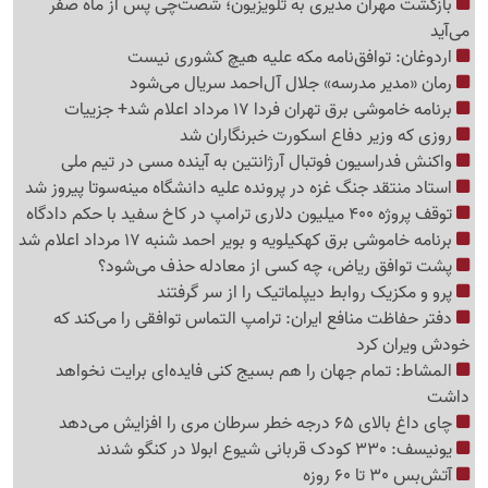
بازگشت مهران مدیری به تلویزیون؛ شصت‌چی پس از ماه صفر
می‌آید
اردوغان: توافق‌نامه مکه علیه هیچ کشوری نیست
رمان «مدیر مدرسه» جلال آل‌احمد سریال می‌شود
برنامه خاموشی برق تهران فردا 17 مرداد اعلام شد+ جزییات
روزی که وزیر دفاع اسکورت خبرنگاران شد
واکنش فدراسیون فوتبال آرژانتین به آینده مسی در تیم ملی
استاد منتقد جنگ غزه در پرونده علیه دانشگاه مینه‌سوتا پیروز شد
توقف پروژه 400 میلیون دلاری ترامپ در کاخ سفید با حکم دادگاه
برنامه خاموشی برق کهکیلویه و بویر احمد شنبه 17 مرداد اعلام شد
پشت توافق ریاض، چه کسی از معادله حذف می‌شود؟
پرو و مکزیک روابط دیپلماتیک را از سر گرفتند
دفتر حفاظت منافع ایران: ترامپ التماس توافقی را می‌کند که
خودش ویران کرد
المشاط: تمام جهان را هم بسیج کنی فایده‌ای برایت نخواهد
داشت
چای داغ بالای 65 درجه خطر سرطان مری را افزایش می‌دهد
یونیسف: 330 کودک قربانی شیوع ابولا در کنگو شدند
آتش‌بس 30 تا 60 روزه