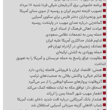
برنامه خاموشی برق آذربایجان شرقی فردا شنبه 17 مرداد
تصویب لایحه تحریم ایران و روسیه از سوی سنای آمریکا
خیز وزنه‌برداران دختر فارس برای سکوی آسیایی
گمانه‌زنی درباره صدای مهیب در پایتخت روسیه
عیادت اهالی فرهنگ از استاد ایرج
حمله یمن به تجمعات نظامی سعودی
تداوم فشار حداکثری آمریکا علیه ایران
تصادف زنجیره‌ای در آزادراه تهران-قم
حمله پهپادی به کشتی ترکیه‌ای
مقاومت عراق پاسخ به حمله عربستان و آمریکا را به تعویق
انداخت
همتی: اقتصاد ایران با فروپاشی فاصله زیادی دارد
غنائم خیالی؛ واکنش بقائی به صحبت‌های ترامپ
آئروفلوت پروازهای مسکو-ابوظبی را از سر می‌گیرد
اسحاق دار: توافق مکه به ثبات منطقه کمک می‌کند
انفجار مهیب شهر المخا یمن را لرزاند
هشدار بانک آمریکایی درباره افت شدید ذخایر نفت آمریکا
شباب الاهلی گزینه میزبانی آسیایی استقلال شد