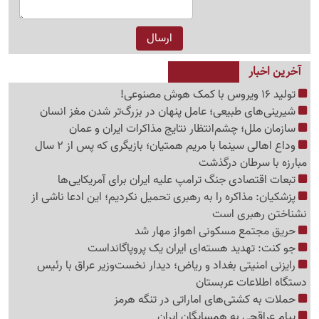
آخرین اخبار
تولید 16 ویروس با کمک هوش مصنوعی!
شیرینی‌های طبیعی؛ عامل پنهان در بزرگ‌تر شدن مغز انسان
سازمان ملل؛ چشم‌انتظار نتایج مذاکرات ایران و عمان
وداع اهالی سینما با مریم همتیان؛ بازیگری که پس از 2 سال
مبارزه با سرطان درگذشت
تبعات اقتصادی جنگ ترامپ علیه ایران برای آمریکایی‌ها
پزشکیان: مذاکره را به رهبری تحمیل نکردیم؛ این ادعا ناشی از
نشناختن رهبری است
حریق مجتمع مسکونی اهواز مهار شد
جو کنت: تهدید هسته‌ای ایران یک پروپاگانداست
رایزنی امنیتی بغداد و ریاض؛ دیدار نخست‌وزیر عراق با رئیس
دستگاه اطلاعات عربستان
حملات به کشتی‌های اماراتی در تنگه هرمز
پیام عراقچی به همسایگان ایران