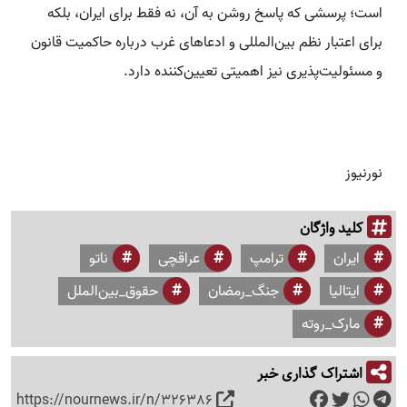
است؛ پرسشی که پاسخ روشن به آن، نه فقط برای ایران، بلکه
برای اعتبار نظم بین‌المللی و ادعاهای غرب درباره حاکمیت قانون
و مسئولیت‌پذیری نیز اهمیتی تعیین‌کننده دارد.
نورنیوز
کلید واژگان
ایران
ترامپ
عراقچی
ناتو
ایتالیا
جنگ_رمضان
حقوق_بین‌الملل
مارک_روته
اشتراک گذاری خبر
https://nournews.ir/n/326386