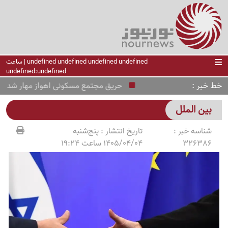
undefined undefined undefined undefined | ساعت
undefined:undefined
خط خبر
حریق مجتمع مسکونی اهواز مهار شد
پ
بین الملل
شناسه خبر :
تاریخ انتشار :
پنج‌شنبه
326386
1405/04/04 ساعت 19:24