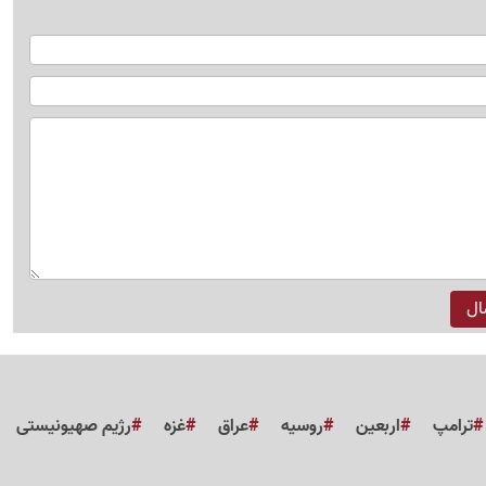
ترامپ
اربعین
روسیه
عراق
غزه
رژیم صهیونیستی