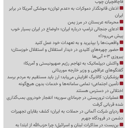
قاچاقچیان چوب
اذعان قانونگذار دموکرات به «عدم توازن» موشکی آمریکا در برابر
ایران
محرمانه عربستان در مرز یمن
ادعای جنجالی ترامپ درباره ایران؛ «اوضاع در ایران بسیار خوب
پیش می‌رود!»
واقعیت‌ها را بپذیرید و به تعهدات خود عمل کنید
حضور چهره‌های کلیدی در دیدار استقلال و استقلال خوزستان؛
پیروزی 3-0 آبی‌ها
واکنش دیپلماتیک به تهاجم رژیم صهیونیستی و آمریکا؛
گفتگوهای عراقچی و وزیر خارجه موریتانی
پزشکیان: کالابرگ افزایش می‌یابد؛ ارز باید مستقیم به مردم برسد
تأمین اجتماعی؛ تمامی سامانه‌ها و خدمات بدون هیچ‌گونه
اختلالی در دسترس هستند
عملیات تروریستی در جرمانای سوریه؛ انفجار خودروی بمب‌گذاری
شده قربانی گرفت
ردپای شرکت آلمانی در حملات به ایران؛ کشف بقایای تجهیزات
دشمن در فرودگاه جهرم
بن‌بست در مذاکرات لبنان و اسرائیل؛ چرا حزب‌الله از ابتدا به