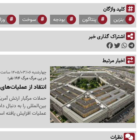
کلید واژگان
بنزین
پنتاگون
بودجه
سوخت
وزا
اشتراک گذاری خبر
اخبار مرتبط
چهارشنبه 1405/03/06 ساعت 16:35
در پی مرگ مرگ 194 نفر؛
انتقاد از عملیات‌های 
حملات مرگبار ارتش آمریک
بین‌المللی را به دنبال د
عملیات افزایش یافته ا
نظرات