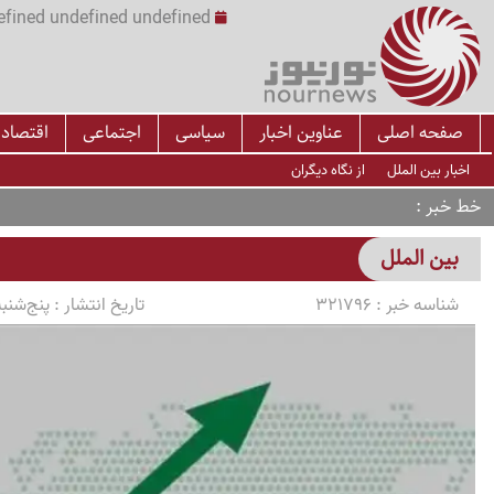
undefined undefined undefined undefined | س
صفحه اصلی
عناوین اخبار
سیاسی
اجتماعی
اقتصاد
اخبار بین الملل
از نگاه دیگران
خط خبر
بین الملل
شناسه خبر :
321796
تاریخ انتشار :
پنج‌شنبه 1405/03/14 ساعت 