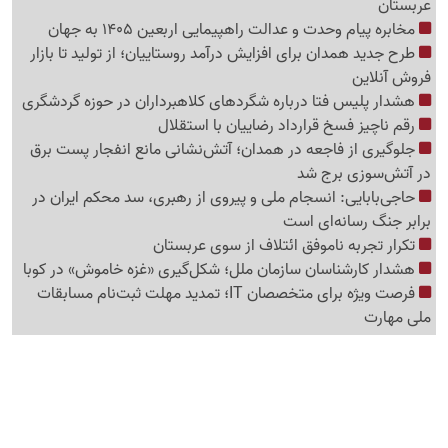
عربستان
مخابره پیام وحدت و عدالت راهپیمایی اربعین 1405 به جهان
طرح جدید همدان برای افزایش درآمد روستاییان؛ از تولید تا بازار
فروش آنلاین
هشدار پلیس فتا درباره شگردهای کلاهبرداران در حوزه گردشگری
رقم ناچیز فسخ قرارداد رضاییان با استقلال
جلوگیری از فاجعه در همدان؛ آتش‌نشانی مانع انفجار پست برق
در آتش‌سوزی برج شد
حاجی‌بابایی: انسجام ملی و پیروی از رهبری، سد محکم ایران در
برابر جنگ رسانه‌ای است
تکرار تجربه ناموفق ائتلاف از سوی عربستان
هشدار کارشناسان سازمان ملل؛ شکل‌گیری «غزه‌ خاموش» در کوبا
فرصت ویژه برای متخصصان IT؛ تمدید مهلت ثبت‌نام مسابقات
ملی مهارت