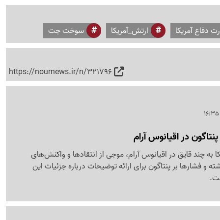
رت دفاع آمریکا
ارتش_آمریکا
سوخت جت
https://nournews.ir/n/321796
پنتاگون در اقیانوس آرام
ا به چند قایق در اقیانوس آرام، موجی از انتقادها و واکنش‌های
اشته و فشارها بر پنتاگون برای ارائه توضیحات درباره جزئیات این
ست.