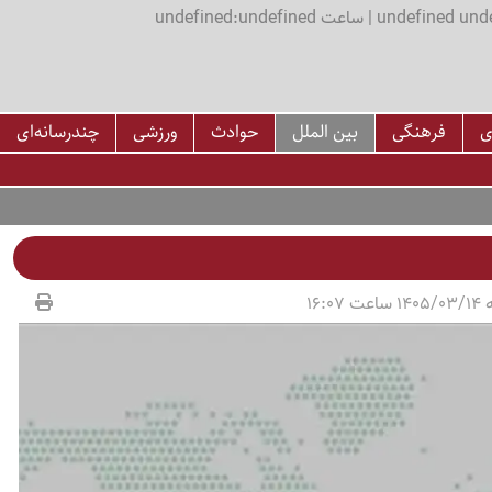
اعت undefined:undefined
ی
فرهنگی
بین الملل
حوادث
ورزشی
چندرسانه‌ای
16:07