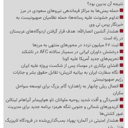
نتیجه آن بدبین بود؟
حمله یمنی‌ها به مراکز فرماندهی نیروهای سعودی در مرز
تداوم خشونت علیه رسانه‌ها؛ حمله نظامیان صهیونیست به
خبرنگار پرس تی وی
هشدار آتشین انصارالله: هدف قرار گرفتن اردوگاه‌های عربستان
در راه است
ثبت 67 میلیون تردد در محورهای منتهی به مرزها
درخشش داوران ایرانی در سمینار سالانه AFC در تاشکند
تحریم‌های جدید آمریکا علیه کوبا
افشای برکناری در موساد پس از شکست پروژه علیه ایران
نگاه سفارت ایران به بیانیه اتریش؛ تقابل حقوق بشر و جنایات
رژیم صهیونیستی
اتصال ریلی چابهار به زاهدان؛ گام بزرگ برای توسعه سواحل
مکران
افسردگی و اُفت شدید روحیه ملوانان ناو هواپیمابر آبراهام لینکلن
کریدورهای شمالی و جنوبی تنگه هرمز؛ برنامه جدید برای مدیریت
عبور کشتی‌ها
هشدار امنیتی در آلمان؛ پهپاد بمب‌گذاری‌شده در فرودگاه لایپزیگ
خنثی شد