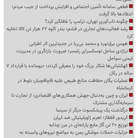
قطعی سامانه تأمین اجتماعی و افزایش پرداخت از جیب مردم؛
انتقادها بالا گرفت
چگونه تاب‌آوری تهران، ترامپ را غافلگیر کرد؟
رشد فعالیت‌های تجاری در قشم؛ بندر کاوه 22 هزار تن کالا تخلیه
کرد
هومن برق‌نورد و محمد بی‌ریا در جدیدترین اثر اطیابی
تراژدی ساحل توسکسرای رامسر؛ ضرورت بازنگری در مدیریت
ایمنی سواحل
کهکشانی‌ها شکار بزرگ خود را معرفی کردند؛ دیومانده با قرارداد 7
ساله در رئال
عملیات یگان حفاظت منابع طبیعی علیه قاچاقچیان بلوط در
کرمانشاه
ایران و چین به‌دنبال جهش همکاری‌های اقتصادی؛ از تجارت تا
سرمایه‌گذاری مشترک
درگذشت یک پیشکسوت دیگر از سینما
کریدور قفقاز؛ اهرم ژئوپلیتیکی ضد ایران
توزیع 20 تن گاز مایع یارانه‌ای در مرز چذابه
جزئیات حملات موشکی یمن به مواضع نیروهای وابسته به