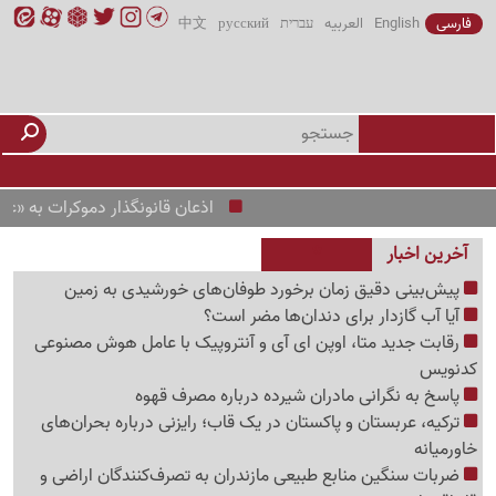
فارسی
English
العربیه
עברית
русский
中文
اذعان قانونگذار دموکرات به «عدم توازن
آخرین اخبار
پیش‌بینی دقیق زمان برخورد طوفان‌های خورشیدی به زمین
آیا آب گازدار برای دندان‌ها مضر است؟
رقابت جدید متا، اوپن ای آی و آنتروپیک با عامل هوش مصنوعی
کدنویس
پاسخ به نگرانی مادران شیرده درباره مصرف قهوه
ترکیه، عربستان و پاکستان در یک قاب؛ رایزنی درباره بحران‌های
خاورمیانه
ضربات سنگین منابع طبیعی مازندران به تصرف‌کنندگان اراضی و