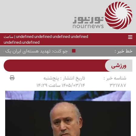
undefined undefined undefined undefined | ساعت
undefined:undefined
خط خبر
جو کنت: تهدید هسته‌ای ایران یک پروپاگ
ورزشی
شناسه خبر :
تاریخ انتشار :
پنج‌شنبه
321787
1405/03/14 ساعت 14:29