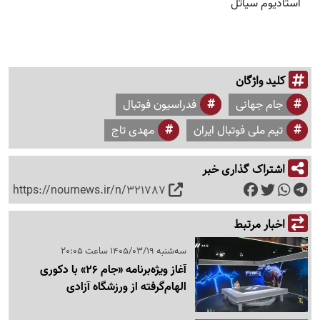
استادیوم سیاتل
کلید واژگان
جام جهانی
فدراسیون فوتبال
تیم ملی فوتبال ایران
مهدی تاج
اشتراک گذاری خبر
https://nournews.ir/n/321787
اخبار مرتبط
سه‌شنبه 1405/03/19 ساعت 20:05
آغاز ویژه‌برنامه «جام 26» با دکوری
الهام‌گرفته از ورزشگاه آزادی