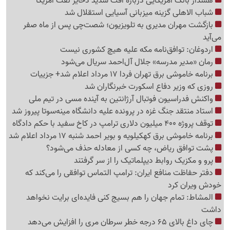
هشدار بانک آمریکایی درباره افت شدید ذخایر نفت آمریکا
شباب الاهلی گزینه میزبانی آسیایی استقلال شد
بازگشت مهران مدیری به تلویزیون؛ شصت‌چی پس از ماه صفر
می‌آید
اردوغان: توافق‌نامه مکه علیه هیچ کشوری نیست
رمان «مدیر مدرسه» جلال آل‌احمد سریال می‌شود
برنامه خاموشی برق تهران فردا 17 مرداد اعلام شد+ جزییات
روزی که وزیر دفاع اسکورت خبرنگاران شد
واکنش فدراسیون فوتبال آرژانتین به آینده مسی در تیم ملی
استاد منتقد جنگ غزه در پرونده علیه دانشگاه مینه‌سوتا پیروز شد
توقف پروژه 400 میلیون دلاری ترامپ در کاخ سفید با حکم دادگاه
برنامه خاموشی برق کهکیلویه و بویر احمد شنبه 17 مرداد اعلام شد
پشت توافق ریاض، چه کسی از معادله حذف می‌شود؟
پرو و مکزیک روابط دیپلماتیک را از سر گرفتند
دفتر حفاظت منافع ایران: ترامپ التماس توافقی را می‌کند که
خودش ویران کرد
المشاط: تمام جهان را هم بسیج کنی فایده‌ای برایت نخواهد
داشت
چای داغ بالای 65 درجه خطر سرطان مری را افزایش می‌دهد