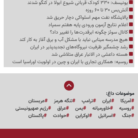
یونیسف: 330 کودک قربانی شیوع ابولا در کنگو شدند
آتش‌بس 30 تا 60 روزه
پالایشگاه نفت مهم اسلواکی دچار حریق شد
اعلام نتایج آزمون ورودی پایه هفتم سمپاد
کانال سوئز چگونه ابرقدرت‌ها را تغییر داد؟
هیچ مدرسه مینابی نباید با مشکل آب و برق آغاز به کار کند
رشد چشمگیر ظرفیت نیروگاه‌های تجدیدپذیر در ایران
هسته داعشی در الانبار عراق متلاشی شد
روسیه: همکاری تجاری با ایران و چین در اولویت اوراسیا است
موضوعات داغ:
آمریکا
ایران
ترامپ
تنگه هرمز
عربستان
روسیه
خاورمیانه
یمن
عراق
رژیم صهیونیستی
جنگ
اسرائیل
اوکراین
حوادث
پاکستان