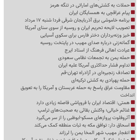
حملات به کشتی‌های اماراتی در تنگه هرمز
پیام عراقچی به همسایگان ایران
برنامه خاموشی برق آذربایجان شرقی فردا شنبه 17 مرداد
تصویب لایحه تحریم ایران و روسیه از سوی سنای آمریکا
خیز وزنه‌برداران دختر فارس برای سکوی آسیایی
گمانه‌زنی درباره صدای مهیب در پایتخت روسیه
عیادت اهالی فرهنگ از استاد ایرج
حمله یمن به تجمعات نظامی سعودی
تداوم فشار حداکثری آمریکا علیه ایران
تصادف زنجیره‌ای در آزادراه تهران-قم
حمله پهپادی به کشتی ترکیه‌ای
مقاومت عراق پاسخ به حمله عربستان و آمریکا را به تعویق
انداخت
همتی: اقتصاد ایران با فروپاشی فاصله زیادی دارد
غنائم خیالی؛ واکنش بقائی به صحبت‌های ترامپ
آئروفلوت پروازهای مسکو-ابوظبی را از سر می‌گیرد
اسحاق دار: توافق مکه به ثبات منطقه کمک می‌کند
انفجار مهیب شهر المخا یمن را لرزاند