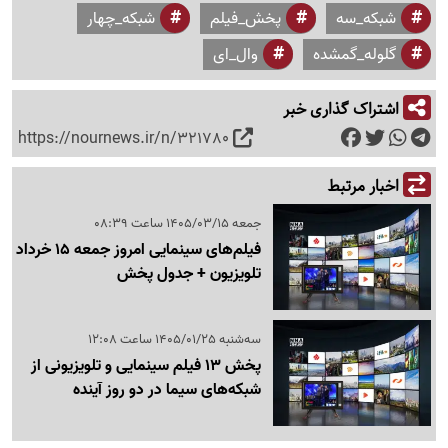
شبکه_سه
پخش_فیلم
شبکه_چهار
گلوله_گمشده
وال_ای
اشتراک گذاری خبر
https://nournews.ir/n/321780
اخبار مرتبط
جمعه 1405/03/15 ساعت 08:39
فیلم‌های سینمایی امروز جمعه 15 خرداد
تلویزیون + جدول پخش
سه‌شنبه 1405/01/25 ساعت 12:08
پخش 13 فیلم سینمایی و تلویزیونی از
شبکه‌های سیما در دو روز آینده