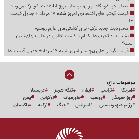
اتصال دو تفرجگاه تهران؛ بوستان نهج‌البلاغه به اکوپارک می‌رسد
قیمت گوشی‌های اقتصادی امروز شنبه 17 مرداد + جدول قیمت
ها
محدودیت جدید ترکیه برای کشتی‌های عازم روسیه
پشت دود تحریم‌ها، کدام شکست نظامی در حال پنهان‌شدن
است؟
قیمت گوشی‌های پرچمدار امروز شنبه 17 مرداد+ جدول قیمت ها
موضوعات داغ:
آمریکا
ترامپ
ایران
تنگه هرمز
عربستان
روز خبرنگار
روسیه
خاورمیانه
اوکراین
یمن
رژیم صهیونیستی
اسرائیل
جنگ
ترکیه
پاکستان