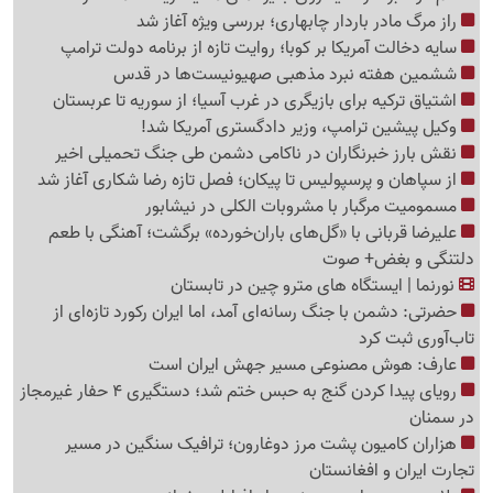
راز مرگ مادر باردار چابهاری؛ بررسی ویژه آغاز شد
سایه دخالت آمریکا بر کوبا؛ روایت تازه از برنامه دولت ترامپ
ششمین هفته نبرد مذهبی صهیونیست‌ها در قدس
اشتیاق ترکیه برای بازیگری در غرب آسیا؛ از سوریه تا عربستان
وکیل پیشین ترامپ، وزیر دادگستری آمریکا شد!
نقش بارز خبرنگاران در ناکامی دشمن طی جنگ تحمیلی اخیر
از سپاهان و پرسپولیس تا پیکان؛ فصل تازه رضا شکاری آغاز شد
مسمومیت مرگبار با مشروبات الکلی در نیشابور
علیرضا قربانی با «گل‌های باران‌خورده» برگشت؛ آهنگی با طعم
دلتنگی و بغض+ صوت
نورنما | ایستگاه های مترو چین در تابستان
حضرتی: دشمن با جنگ رسانه‌ای آمد، اما ایران رکورد تازه‌ای از
تاب‌آوری ثبت کرد
عارف: هوش مصنوعی مسیر جهش ایران است
رویای پیدا کردن گنج به حبس ختم شد؛ دستگیری 4 حفار غیرمجاز
در سمنان
هزاران کامیون پشت مرز دوغارون؛ ترافیک سنگین در مسیر
تجارت ایران و افغانستان