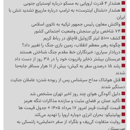
هشدار 4 قدرت اروپایی به مسکو درباره اوستیای جنوبی
هشدار «نشنال اینترست» به ترامپ درباره مارپیچ تشدید تنش با
ایران
واکنش معاون رئیس جمهور ترکیه به ناتوی اسلامی
74 شاخص برای سنجش وضعیت اجتماعی کشور
کشف 5100 لیتر گازوئیل قاچاق در رباط کریم
چگونه رهبر معظم انقلاب، زمین بازی جنگ را تغییر داد؟
دریادار سیاری: خبرنگاران خط مقدم جنگ شناختی هستند
عربستان بیشتر ذخایر پاتریوت خود را در 38 روز از دست داد
رشد 15 درصدی سفر به کیش؛ بیش از 11 هزار مسافر جابه‌جا
شدند
قتل هولناک مداح سرشناس پس از ربوده شدن؛ عاملان جنایت
دستگیر شدند
دلیل آلودگی هوای چند روز اخیر تهران مشخص شد
تأکید عمان بر فضای مثبت و سازنده مذاکرات تنگه هرمز
قیمت گوشت قرمز امروز 17 مرداد 1405 + جدول قیمت ها
پولیتیکو: بحران انرژی دوباره اروپا را تهدید می‌کند
روایت متفاوت کی‌یف و بلگراد از سفر «نمایشی» زلنسکی به
صربستان