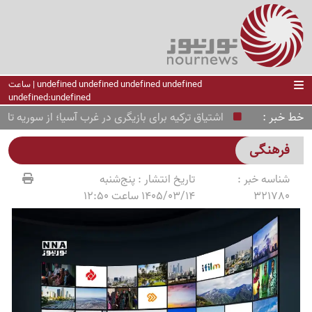
undefined undefined undefined undefined | ساعت
undefined:undefined
خط خبر
اشتیاق ترکیه برای بازیگری در غرب آسیا؛ از سوریه تا عربست
فرهنگی
شناسه خبر :
تاریخ انتشار :
پنج‌شنبه
321780
1405/03/14 ساعت 12:50