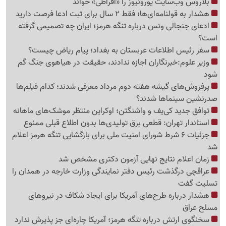
بلاروس وب‌سایت یورونیوز را «افراطی» خواند
هشدار به قولنامه‌ای‌ها؛ فقط 2 سال برای ثبت ادعا فرصت دارید
ادعای جنجالی ونس درباره تنگه هرمز؛ ایران چه تصمیمی گرفته
است؟
سفر رئیس اطلاعات عربستان به بغداد؛ پیام ریاض چیست؟
وزیر علوم:خبرنگاران اجازه ندادند، حقیقت در هیاهوی جنگ گم
شود
پرفروش‌های گیشه هفته دوم مرداد معرفی شدند؛ کدام فیلم‌ها
صدرنشین سینماها شدند؟
توافق جدید کی‌یف و واشنگتن؛ اوکراین منتظر موشک‌های ماهانه
استاندار تهران: قطعی برق تولیدی‌ها بدون اطلاع قبلی ممنوع
جزئیات 6 شرط شورای امنیت ملی برای بازگشایی تنگه هرمز اعلام
شد
زمان اعلام نتایج نهایی آزمون دکتری مشخص شد
عراقچی درگذشت رئیس دفتر نمایندگی وزارت خارجه در همدان را
تسلیت گفت
هشدار درباره طرح‌های آمریکا برای ایجاد شکاف در نیروهای
مسلح عراق
سخنگوی ارتش درباره تنگه هرمز؛ آمریکا چاره‌ای جز پذیرش ندارد