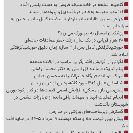
گنجینه اسلحه در خانه عتیقه فروش به دست پلیس افتاد
101 مدیر مدرسه به‌خاطر دریافت پول، پرونده‌دار شدند
جراحی ستون فقرات مادر باردار با سلامت کامل مادر و جنین به
سرانجام رسید
پزشکیان امسال به نیویورک می رود؟
20 هزار قربانی در یک سال؛ زنگ خطر تصادفات جاده‌ای
خورشیدگرفتگی کامل پس از 2 سال؛ زمان دقیق خورشیدگرفتگی
اعلام شد
نگرانی از افزایش اقتدارگرایی ترامپ در ایالات متحده
پیام تبریک فرمانده کل ارتش به دکتر محسن رضایی
تبریک فرمانده قرارگاه خاتم‌الانبیا به محسن رضایی
شناسایی عامل 306 مورد کلاهبرداری از درون زندان
پیش‌بینی بازار مسکن؛ افزایش اسمی قیمت‌ها در کنار رکود تورمی
انجام عملیات انهدام مهمات باقی‌مانده از تجاوزات دشمن در
شهرستان پاکدشت
گسترش زیرساخت‌های ورزشی در مدارس
پیش بینی قیمت طلا و سکه دوشنبه 19 مرداد 1405؛ در سایه افت
دلار
تظاهرات یونانی‌ها علیه همکاری با رژیم صهیونیستی