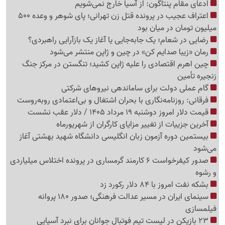
ادعای مقام پنتاگون: از آسیا خارج نمی‌شویم
اعتراف عجیب در پرونده قتل زن تهرانی؛ پای شوهر و وعده 500
میلیون تومان در میان بود
رضایی در شعام؛ یک جابه‌جایی یا آغاز یک بازآرایی راهبردی؟
رمان «زیبا صدایم کن» در چین و ژاپن منتشر می‌شود
چین اهرم اقتصادی را علیه ژاپن کشید؛ تنگستن در مرکز جنگ
زنجیره تأمین
گام عملی دولت برای ساماندهی نیروهای شرکتی
فرقانی: روزنامه‌نگاری با بحران اشتغال و بی‌اعتمادی روبه‌روست
قیمت دلار امروز دوشنبه 19 مرداد 1405 / دلار عقب نشست
آخرین جزییات از تغییر مزایای کارگران از شهریورماه
بیستمین دوره آزمون زبان انگلیسی دانشگاه شهید بهشتی آغاز
می‌شود
صدور کیفرخواست 6 کارمند گرمساری در پرونده اختلاس میلیاردی
و رشوه
بشکه نفت امروز با 84 دلار رکورد زد
سینمای ایران در مسیر عدالت فرهنگی؛ صدور 180 پروانه
فیلمسازی
23 بازیکن در لیست تیم فوتبال جوانان برای نبرد آسیایی