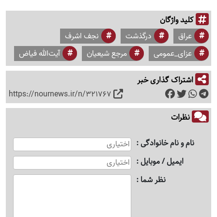
کلید واژگان
عراق
درگذشت
نجف اشرف
عزای_عمومی
مرجع شیعیان
آیت‌الله فیاض
اشتراک گذاری خبر
https://nournews.ir/n/321767
نظرات
نام و نام خانوادگی
ایمیل / موبایل
نظر شما