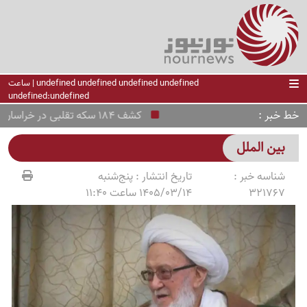
undefined undefined undefined undefined | ساعت
undefined:undefined
خط خبر
کشف 184 سکه تقلبی در خراسان‌شمالی
بین الملل
شناسه خبر :
تاریخ انتشار :
پنج‌شنبه
321767
1405/03/14 ساعت 11:40