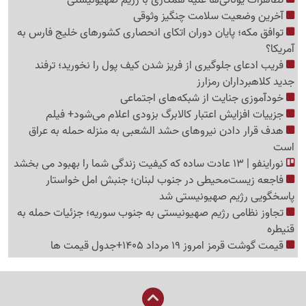
آخرین وضعیت سلامت چنگیز وثوقی
توافق مکه؛ پایان دوران اتکای انحصاری کشورهای خلیج فارس به
آمریکا؟
فریب ادعای جلوگیری از فریز شدن کیف پول را نخورید؛ ترفند
جدید کلاهبرداران رمزارز
خودآموزی جنایت از شبکه‌های اجتماعی
جزییات افزایش اعتبار کالابرگ بزودی اعلام می‌شود+ فیلم
هدف قرار دادن نیروهای حشد الشعبی به منزله حمله به عراق
است
نوراینفو | 13 عادت ساده که کیفیت زندگی شما را بهبود می بخشد
فاجعه زیست‌محیطی در جنوب لبنان؛ جنبش امل خواستار
پاسخگویی رژیم صهیونیستی شد
تجاوز نظامی رژیم صهیونیستی به جنوب سوریه؛ جزئیات حمله به
قنیطره
قیمت گوشت قرمز امروز 19 مرداد 1405+جدول قیمت ها