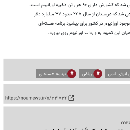
در آن زمان، عبدالعزیز بن سلمان وزیر انرژی عربستان مدعی شد که کشورش دارای ۹۰ هزار تن ذخیره اورانیوم است.
در مقابل، آژانس بین‌المللی انرژی اتمی در سال ۲۰۲۰، مدعی شد که عربستان از سال ۲۰۱۷ حدود ۳۷ میلیارد دلار
وجود اورانیوم در کشور برای پیشبرد برنامه هسته‌ای
ان این کمبود به واردات اورانیوم روی بیاورد.
 انرژی اتمی
ریاض
برنامه هسته‌ای
https://nournews.ir/n/321734