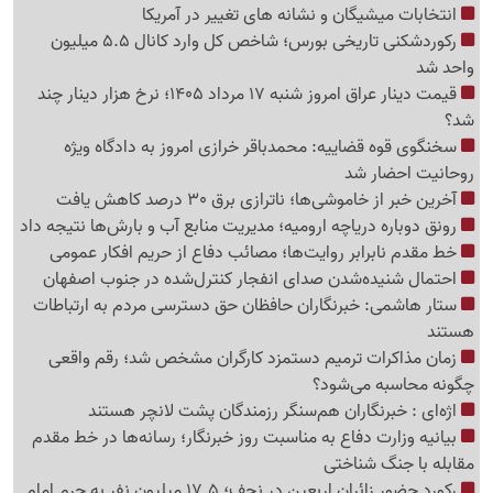
انتخابات میشیگان و نشانه های تغییر در آمریکا
رکوردشکنی تاریخی بورس؛ شاخص کل وارد کانال 5.5 میلیون
واحد شد
قیمت دینار عراق امروز شنبه 17 مرداد 1405؛ نرخ هزار دینار چند
شد؟
سخنگوی قوه قضاییه: محمدباقر خرازی امروز به دادگاه ویژه
روحانیت احضار شد
آخرین خبر از خاموشی‌ها؛ ناترازی برق 30 درصد کاهش یافت
رونق دوباره دریاچه ارومیه؛ مدیریت منابع آب و بارش‌ها نتیجه داد
خط مقدم نابرابر روایت‌ها؛ مصائب دفاع از حریم افکار عمومی
احتمال شنیده‌شدن صدای انفجار کنترل‌شده در جنوب اصفهان
ستار هاشمی: خبرنگاران حافظان حق دسترسی مردم به ارتباطات
هستند
زمان مذاکرات ترمیم دستمزد کارگران مشخص شد؛ رقم واقعی
چگونه محاسبه می‌شود؟
اژه‌ای : خبرنگاران هم‌سنگر رزمندگان پشت لانچر هستند
بیانیه وزارت دفاع به مناسبت روز خبرنگار؛ رسانه‌ها در خط مقدم
مقابله با جنگ شناختی
رکورد حضور زائران اربعین در نجف؛ 17.5 میلیون نفر به حرم امام