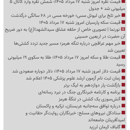
قیمت نقره امروز شنبه 17 مرداد 1405؛ شمش نقره وارد کانال 5
میلیونی شد + جدول
خبر تلخ برای لیونل مسی؛ خورخه مسی در 68 سالگی درگذشت
قیمت سکه پارسیان امروز شنبه 17 مرداد 1405
نورنما | تصویری خاص از حلقه عشاق سیدالشهدا(ع) به دور ضریح
آن حضرت در اربعین حسینی
خبر مهم عراقچی درباره تنگه هرمز؛ مسیر جدید تردد کشتی‌ها
تعیین شد
قیمت طلا و سکه امروز 17 مرداد 1405؛ طلا به سکوی 19 میلیونی
رسید
قیمت دلار امروز شنبه 17 مرداد 1405؛ دلار دوباره صعودی شد
زمان ثبت نام آزمون ارشد علوم پزشکی 1405 اعلام شد
بازگشت یار دوازدهم به لیگ برتر
برنامه و کارنامه خبرنگاری جنگ در نبرد رسانه‌ای
آتش‌سوزی یک کشتی در تنگهٔ هرمز
درباره توافق سه‌جانبه عربستان، ترکیه و پاکستان
ستادکل نیروهای مسلح: خبرنگاران روایت‌گر حقانیت و
امیدآفرینان جامعه‌اند
گلباف کرمان لرزید