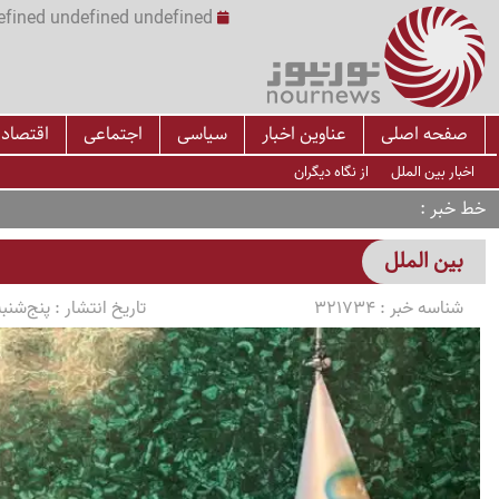
undefined undefined undefined undefined | س
صفحه اصلی
عناوین اخبار
سیاسی
اجتماعی
اقتصاد
اخبار بین الملل
از نگاه دیگران
خط خبر
بین الملل
شناسه خبر :
321734
تاریخ انتشار :
پنج‌شنبه 1405/03/14 ساعت 