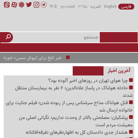
فارسی
English
العربیه
עברית
русский
中文
خبر تلخ برای لیونل مسی؛ خورخه مسی در 68 سالگی درگذ
آخرین اخبار
چرا هوای تهران در روزهای اخیر آلوده بود؟
حادثه هولناک در پاساژ علاءالدین؛ 6 نفر به بیمارستان منتقل
شدند
قتل هولناک مداح سرشناس پس از ربوده شدن؛ فیلم جنایت برای
خانواده ارسال شد
پزشکیان: مصلحتی بالاتر از وحدت نداریم؛ نگرانی اصلی من
معیشت مردم است
هشدار جدی دادستان کل به اظهارنظرهای تفرقه‌افکنانه