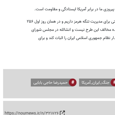
اه پیروزی ما در برابر آمریکا ایستادگی و مقاومت است.
طرح ۲ فوریتی برای مدیریت تنگه هرمز داریم و در همان روز اول ۲۵۶
ینده مخالف این طرح نیست و انشالله در مجلس شورای
 نظام جمهوری اسلامی ایران را اثبات کند و برای
جنگ_ایران_آمریکا
حمیدرضا حاجی بابایی
https://nournews.ir/n/321726