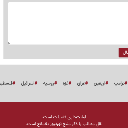
ترامپ
اربعین
عراق
غزه
روسیه
اسرائیل
فلسطی
امانت‌داری فضیلت است.
نقل مطالب با ذکر منبع
نورنیوز
بلامانع است.