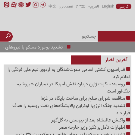
فارسی
English
العربیه
עברית
русский
中文
تشدید برخورد مسکو با نیروهای خارجی؛ محکومیت 36 مزدور جن
آخرین اخبار
فدراسیون کشتی اسامی دعوت‌شدگان به اردوی تیم ملی فرنگی را
اعلام کرد
روسیه: سکوت ژاپن درباره نقش آمریکا در بمباران هیروشیما
ننگ‌آور است
مناقصه شورای صلح برای ساخت پایگاه در غزه!
تشدید جنگ انرژی؛ اوکراین پالایشگاه‌های نفت روسیه را هدف
قرار داد
واکنش عالیشاه بعد از پیوستن به گل‌گهر
اظهارات تأمل‌برانگیز وزیر خارجه مصر
تشدید برخورد مسکو با نیروهای خارجی؛ محکومیت 36 مزدور