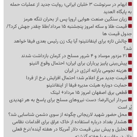
ابهام در سرنوشت 3 خلبان ایرانی؛ روایت جدید از عملیات حمله
به پایگاه العدید
زیان سنگین صنعت هوایی اروپا پس از بحران تنگه هرمز
قیمت طلا و سکه امروز پنجشنبه 15 مرداد/طلا چقدر جهش کرد؟/
جدول قیمت ها
چالش تازه برای اینفانتینو؛ آیا یک زن رئیس بعدی فیفا خواهد
شد؟
21 مزدور موساد و 4 شرور مسلح در کرمان بازداشت شدند
پیش‌بینی پاییز پرباران برای ایران؛ احتمال وقوع النینو
هزینه نجومی یارانه انرژی در ایران
قیمت جدید مرغ اعلام شد؛ احتمال افزایش نرخ از فردا
حمایت دوباره هیئت مدیره فیفا از اینفانتینو
قطعی برق اصفهان امروز 15 مرداد+ لینک
سردار ابن‌الرضا: دست نیروهای مسلح برای پاسخ به هر تهدیدی
پُر است
محل حضور شهید لاریجانی چگونه از سوی دشمن شناسایی شد؟
هشدار بغداد درباره استفاده از خاک عراق برای اقدامات نظامی
تحلیل و پیش بینی قیمت دلار آمریکا در هفته آینده/نرخ فعلی
دلار در مقایسه با هفته گذشته