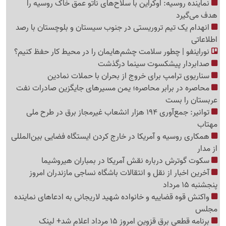
نماینده روسیه: اوکراین با سلاح‌های ناتو عمق خاک روسیه را
هدف می‌گیرد
انهدام یک تیم تروریستی در جنوب سیستان و بلوچستان با رصد
اطلاعاتی
نوراینفو | چطور سلامت چشم‌هایمان را در محیط کار حفظ کنیم؟
صدابردار پیشکسوت سینما درگذشت
سناریوی ترامپ برای خروج از بحران با حملات نمادین
محاصره در برابر محاصره؛ یمن مسیرهای جایگزین صادرات نفت
عربستان را بست
توانیر: جمع‌آوری 194 هزار انشعاب غیرمجاز برق در طرح ملی
مهتاب
همکاری روسیه و آمریکا در خارج کردن ایستگاه فضایی بین‌المللی
از مدار
سکوت گوترش درباره نقش آمریکا در بمباران هیروشیما
آخرین اخبار از نقل و انتقالات باشگاه نساجی مازندران امروز
پنجشنبه 15 مرداد
واکنش قوه قضاییه و خانواده شهید لاریجانی به ادعاهای نماینده
مجلس
برنامه قطعی برق قزوین امروز 15 مرداد اعلام شد+ لینک