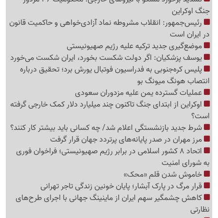
جنگ اوکراین
رئیس‌جمهور: انقلاب مشروطه نماد آزادی‌خواهی و حاکمیت قانون
در ایران است
موضع‌گیری جدید ترکیه علیه رژیم صهیونیستی
یوسف پزشکیان: اگر دولت شکست بخورد، ایران شکست می‌خورد
پلیس کره‌جنوبی به فدراسیون فوتبال یورش برد؛ تحقیق درباره
انتصاب هونگ میونگ بو
عملیات گسترده یمن علیه مزدوران سعودی
اوکراین از ابتدای جنگ تاکنون چند میلیارد دلار کمک خارجی گرفته
است؟
شرط جدید بازنشستگی اعلام شد/ چه کسانی باید بیشتر کار کنند؟
مرز مهران در صدر پایانه‌های پرتردد جهان قرار گرفت
اتحاد 8 کشور اسلامی در برابر رژیم صهیونیستی؛ فراخوان فوری
به شورای امنیت
خاموش شدن قلم «محک»
قرار مرگ در پارک آبشار؛ پایان خونین زندگی تاجر تهرانی
کاهش چشمگیر سهم ایران از ماینینگ جهانی با اجرای طرح‌های
نظارتی