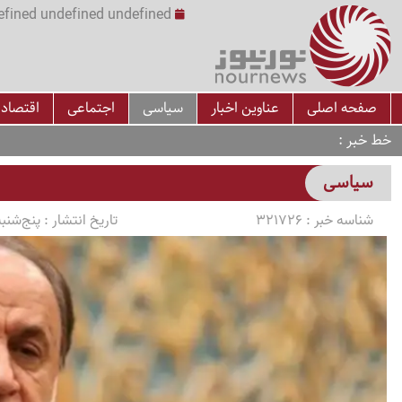
undefined undefined undefined undefined | س
صفحه اصلی
عناوین اخبار
سیاسی
اجتماعی
اقتصاد
خط خبر
سیاسی
شناسه خبر :
321726
تاریخ انتشار :
پنج‌شنبه 1405/03/14 ساعت 