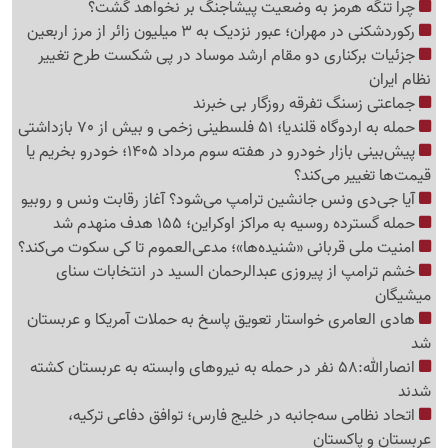
چرا تنگه هرمز به وضعیت پیشاجنگ بر نخواهد گشت؟
رکوردشکنی در مهران؛ عبور نزدیک به 3 میلیون زائر از مرز اربعین
جزئیات برکناری دو مقام ارشد موساد در پی شکست طرح تغییر
نظام ایران
جماعتی زسنگ تفرقه روزگار بی خبرند
حمله به اردوگاه قلندیا؛ 51 فلسطینی زخمی و بیش از 70 بازداشتی
پیش‌بینی بازار خودرو در هفته سوم مرداد 1405؛ خودرو بخریم یا
قیمت‌ها تغییر می‌کند؟
آیا جی‌دی ونس جانشین ترامپ می‌شود؟ آغاز رقابت ونس و روبیو
حمله گسترده روسیه به مراکز اوکراین؛ 155 هدف منهدم شد
امنیت ملی قربانی «شنیده‌ها»؛ مدعی‌العموم تا کی سکوت می‌کند؟
خشم ترامپ از پیروزی عبدالرحمان السید در انتخابات سنای
میشیگان
هادی العامری خواستار تعویق پاسخ به حملات آمریکا و عربستان
شد
انصارالله:58 نفر در حمله به نیروهای وابسته به عربستان کشته
شدند
اتحاد نظامی سه‌جانبه در خلیج فارس؛ توافق دفاعی ترکیه،
عربستان و پاکستان