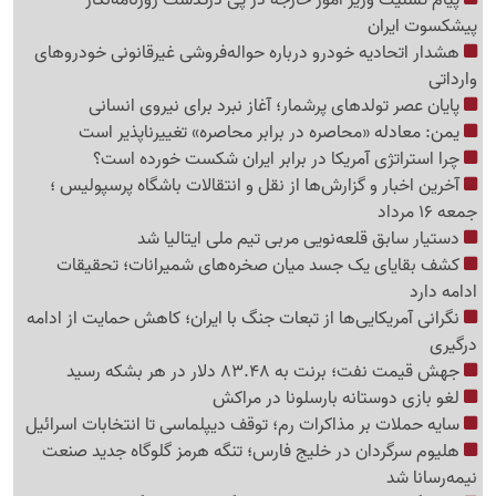
پیشکسوت ایران
هشدار اتحادیه خودرو درباره حواله‌فروشی غیرقانونی خودروهای
وارداتی
پایان عصر تولدهای پرشمار؛ آغاز نبرد برای نیروی انسانی
یمن: معادله «محاصره در برابر محاصره» تغییرناپذیر است
چرا استراتژی آمریکا در برابر ایران شکست خورده است؟
آخرین اخبار و گزارش‌ها از نقل و انتقالات باشگاه پرسپولیس ؛
جمعه 16 مرداد
دستیار سابق قلعه‌نویی مربی تیم ملی ایتالیا شد
کشف بقایای یک جسد میان صخره‌های شمیرانات؛ تحقیقات
ادامه دارد
نگرانی آمریکایی‌ها از تبعات جنگ با ایران؛ کاهش حمایت از ادامه
درگیری
جهش قیمت نفت؛ برنت به 83.48 دلار در هر بشکه رسید
لغو بازی دوستانه بارسلونا در مراکش
سایه حملات بر مذاکرات رم؛ توقف دیپلماسی تا انتخابات اسرائیل
هلیوم سرگردان در خلیج فارس؛ تنگه هرمز گلوگاه جدید صنعت
نیمه‌رسانا شد