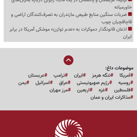
خاورمیانه
ضربات سنگین منابع طبیعی مازندران به تصرف‌کنندگان اراضی و
قاچاقچیان چوب
اذعان قانونگذار دموکرات به «عدم توازن» موشکی آمریکا در برابر
ایران
موضوعات داغ:
آمریکا
تنگه هرمز
ایران
ترامپ
عربستان
روسیه
رژیم صهیونیستی
عراق
اسرائیل
یمن
فلسطین
غزه
اربعین
مرز مهران
مذاکرات ایران و عمان