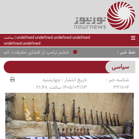
undefined undefined undefined undefined | ساعت
undefined:undefined
خط خبر
خشم ترامپ از افشای حقیقت؛ کمبود مهمات
سیاسی
شناسه خبر :
تاریخ انتشار :
چهارشنبه
321704
1405/03/13 ساعت 21:48