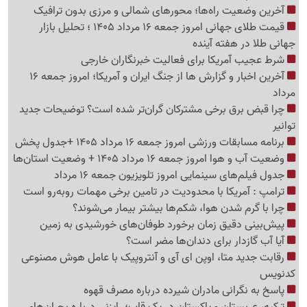
آخرین وضعیت راه‌ها؛ محورهای شمالی و مرزی بدون ترافیک
قیمت طلای جهانی امروز جمعه 16 مرداد 1405 ؛ تحلیل بازار
جهانی طلا در هفته آینده
شرط عجیب آمریکا برای فعالیت خبرنگاران خارجی
آخرین اخبار و گزارش ها از جنگ ایران و آمریکا؛ امروز جمعه 16
مرداد
چرا قبض برق برخی مشترکان گران‌تر شده است؟ توضیحات جدید
توانیر
برنامه مسابقات ورزشی امروز جمعه 16 مرداد 1405 +جدول پخش
وضعیت آب و هوا امروز جمعه 16 مرداد 1405 + وضعیت استان‌ها
جدول فیلم‌های سینمایی امروز تلویزیون جمعه 16 مرداد
ترامپ : آمریکا با محدودیت در تامین برخی مهمات روبه‌رو است
چرا با گرم شدن هوا، شکم‌ها بیشتر بیمار می‌شوند؟
پیش‌بینی دقیق زمان برخورد طوفان‌های خورشیدی به زمین
آیا آب گازدار برای دندان‌ها مضر است؟
رقابت جدید متا، اوپن ای آی و آنتروپیک با عامل هوش مصنوعی
کدنویس
پاسخ به نگرانی مادران شیرده درباره مصرف قهوه
ترکیه، عربستان و پاکستان در یک قاب؛ رایزنی درباره بحران‌های