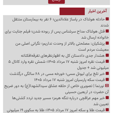
آخرین اخبار
حادثه هولناک در پاساژ علاءالدین؛ 6 نفر به بیمارستان منتقل
شدند
قتل هولناک مداح سرشناس پس از ربوده شدن؛ فیلم جنایت برای
خانواده ارسال شد
پزشکیان: مصلحتی بالاتر از وحدت نداریم؛ نگرانی اصلی من
معیشت مردم است
هشدار جدی دادستان کل به اظهارنظرهای تفرقه‌افکنانه
قیمت نقره امروز شنبه 17 مرداد 1405؛ شمش نقره وارد کانال 5
میلیونی شد + جدول
خبر تلخ برای لیونل مسی؛ خورخه مسی در 68 سالگی درگذشت
قیمت سکه پارسیان امروز شنبه 17 مرداد 1405
نورنما | تصویری خاص از حلقه عشاق سیدالشهدا(ع) به دور ضریح
آن حضرت در اربعین حسینی
خبر مهم عراقچی درباره تنگه هرمز؛ مسیر جدید تردد کشتی‌ها
تعیین شد
قیمت طلا و سکه امروز 17 مرداد 1405؛ طلا به سکوی 19 میلیونی