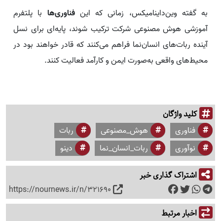
به گفته وین‌داینامیکس، زمانی که این
فناوری‌ها
با پلتفرم
آموزشی هوش مصنوعی شرکت ترکیب شوند، پایه‌ای برای نسل
آینده ربات‌های انسان‌نما فراهم می‌کنند که قادر خواهند بود در
محیط‌های واقعی به‌صورت ایمن و کارآمد فعالیت کنند.
کلید واژگان
فناوری
هوش_مصنوعی
ربات
نوآوری
ربات_انسان_نما
دینو
اشتراک گذاری خبر
https://nournews.ir/n/321690
اخبار مرتبط