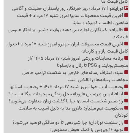
کامل قیمت ها
نوراینفو | 17 مرداد؛ روز خبرنگار، روز پاسداران حقیقت و آگاهی
آخرین قیمت محصولات سایپا امروز شنبه 17 مرداد + قیمت
شاهین، اطلس، کوییک و ساینا
قالیباف: خبرنگاران اجازه نمی‌دهند روایت دشمن بر افکار عمومی
غلبه کند
آخرین قیمت محصولات ایران خودرو امروز شنبه 17 مرداد +جدول
کامل قیمت بازار و کارخانه
برنامه مسابقات ورزشی امروز شنبه 17 مرداد 1405 /از
منچستریونایتد و PSG تا رئال و بارسلونا
سپاه: اعتراف رسانه‌های خارجی به شکست ترامپ حاصل
مجاهدت رسانه‌های انقلابی است
وضعیت آب و هوا امروز شنبه 17 مرداد 1405 + وضعیت استانها
آیا اقیانوس زیرزمینی «اروپا» محل زندگی موجودات بیگانه است؟
راز تغییر شخصیت انسان؛ چرا با گذشت زمان متفاوت می‌شویم؟
محکومیت نیم میلیارد دلاری متا به دلیل آسیب به سلامت
کودکان
راز سلامت نوزادان؛ چرا شیردهی تا دو سالگی توصیه می‌شود؟
تولید 16 ویروس با کمک هوش مصنوعی!