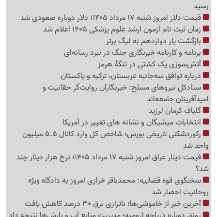
رسید
قیمت دلار امروز شنبه 17 مرداد 1405؛ دلار دوباره صعودی شد
زمان ثبت نام آزمون ارشد علوم پزشکی 1405 اعلام شد
بازگشت یار دوازدهم به لیگ برتر
برنامه و کارنامه خبرنگاری جنگ در نبرد رسانه‌ای
آتش‌سوزی یک کشتی در تنگهٔ هرمز
درباره توافق سه‌جانبه عربستان، ترکیه و پاکستان
ستادکل نیروهای مسلح: خبرنگاران روایت‌گر حقانیت و
امیدآفرینان جامعه‌اند
گلباف کرمان لرزید
انتخابات میشیگان و نشانه های تغییر در آمریکا
رکوردشکنی تاریخی بورس؛ شاخص کل وارد کانال 5.5 میلیون
واحد شد
قیمت دینار عراق امروز شنبه 17 مرداد 1405؛ نرخ هزار دینار چند
شد؟
سخنگوی قوه قضاییه: محمدباقر خرازی امروز به دادگاه ویژه
روحانیت احضار شد
آخرین خبر از خاموشی‌ها؛ ناترازی برق 30 درصد کاهش یافت
رونق دوباره دریاچه ارومیه؛ مدیریت منابع آب و بارش‌ها نتیجه داد