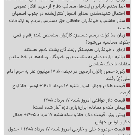
خط مقدم نابرابر روایت‌ها؛ مصائب دفاع از حریم افکار عمومی
احتمال شنیده‌شدن صدای انفجار کنترل‌شده در جنوب اصفهان
ستار هاشمی: خبرنگاران حافظان حق دسترسی مردم به ارتباطات
هستند
زمان مذاکرات ترمیم دستمزد کارگران مشخص شد؛ رقم واقعی
چگونه محاسبه می‌شود؟
اژه‌ای : خبرنگاران هم‌سنگر رزمندگان پشت لانچر هستند
بیانیه وزارت دفاع به مناسبت روز خبرنگار؛ رسانه‌ها در خط مقدم
مقابله با جنگ شناختی
رکورد حضور زائران اربعین در نجف؛ 17.5 میلیون نفر به حرم امام
علی(ع) رفتند
قیمت طلای جهانی امروز شنبه 17 مرداد 1405+ اونس طلا اوج
گرفت
قیمت دلار توافقی امروز شنبه 17 مرداد 1405
پیمان مکه و معادله ایران؛بازی تازه آغاز شده است!
پیش ‌بینی قیمت دلار، طلا و سکه شنبه 17 مرداد 1405+ جدال
دلار و اونس جهانی
قیمت خودرو داخلی و خارجی امروز شنبه 17 مرداد 1405 + جدول