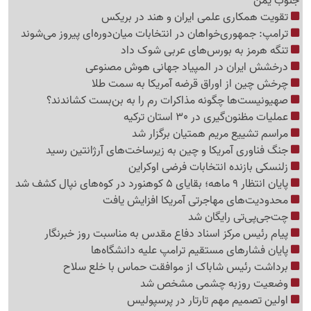
جنوب یمن
تقویت همکاری علمی ایران و هند در بریکس
ترامپ: جمهوری‌خواهان در انتخابات میان‌دوره‌ای پیروز می‌شوند
تنگه هرمز به بورس‌های عربی شوک داد
درخشش ایران در المپیاد جهانی هوش مصنوعی
چرخش چین از اوراق قرضه آمریکا به سمت طلا
صهیونیست‌ها چگونه مذاکرات رم را به بن‌بست کشاندند؟
عملیات مظنون‌گیری در 30 استان ترکیه
مراسم تشییع مریم همتیان برگزار شد
جنگ فناوری آمریکا و چین به زیرساخت‌های آرژانتین رسید
زلنسکی بازنده انتخابات فرضی اوکراین
پایان انتظار 9 ماهه؛ بقایای 5 کوهنورد در کوه‌های نپال کشف شد
محدودیت‌های مهاجرتی آمریکا افزایش یافت
چت‌جی‌پی‌تی رایگان شد
پیام رئیس مرکز اسناد دفاع مقدس به مناسبت روز خبرنگار
پایان فشارهای مستقیم ترامپ علیه دانشگاه‌ها
برداشت رئیس شاباک از موافقت حماس با خلع سلاح
وضعیت روزبه چشمی مشخص شد
اولین تصمیم مهم تارتار در پرسپولیس