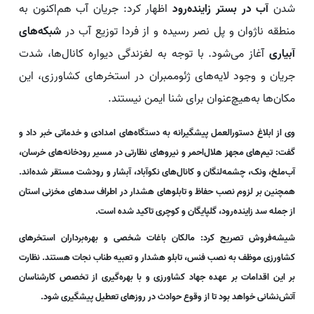
شدن
آب در بستر زاینده‌رود
اظهار کرد: جریان آب هم‌اکنون به
منطقه ناژوان و پل نصر رسیده و از فردا توزیع آب در
شبکه‌های
آبیاری
آغاز می‌شود. با توجه به لغزندگی دیواره کانال‌ها، شدت
جریان و وجود لایه‌های ژئوممبران در استخرهای کشاورزی، این
مکان‌ها به‌هیچ‌عنوان برای شنا ایمن نیستند.
وی از ابلاغ دستورالعمل پیشگیرانه به دستگاه‌های امدادی و خدماتی خبر داد و
گفت: تیم‌های مجهز هلال‌احمر و نیروهای نظارتی در
مسیر رودخانه‌های خرسان
،
آب‌ملخ، ونک، چشمه‌لنگان و کانال‌های نکوآباد، آبشار و رودشت مستقر شده‌اند.
همچنین بر لزوم نصب حفاظ و تابلوهای هشدار در اطراف سدهای مخزنی استان
از جمله سد زاینده‌رود، گلپایگان و کوچری تاکید شده است.
شیشه‌فروش تصریح کرد: مالکان باغات شخصی و بهره‌برداران
استخرهای
کشاورزی
موظف به نصب فنس، تابلو هشدار و تعبیه طناب نجات هستند. نظارت
بر این اقدامات بر عهده جهاد کشاورزی و با بهره‌گیری از تخصص کارشناسان
آتش‌نشانی خواهد بود تا از وقوع حوادث در روزهای تعطیل پیشگیری شود.