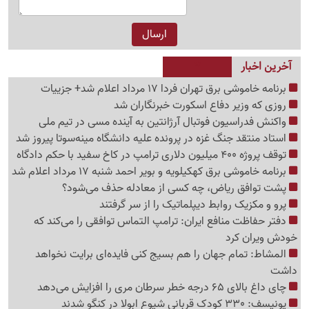
آخرین اخبار
برنامه خاموشی برق تهران فردا 17 مرداد اعلام شد+ جزییات
روزی که وزیر دفاع اسکورت خبرنگاران شد
واکنش فدراسیون فوتبال آرژانتین به آینده مسی در تیم ملی
استاد منتقد جنگ غزه در پرونده علیه دانشگاه مینه‌سوتا پیروز شد
توقف پروژه 400 میلیون دلاری ترامپ در کاخ سفید با حکم دادگاه
برنامه خاموشی برق کهکیلویه و بویر احمد شنبه 17 مرداد اعلام شد
پشت توافق ریاض، چه کسی از معادله حذف می‌شود؟
پرو و مکزیک روابط دیپلماتیک را از سر گرفتند
دفتر حفاظت منافع ایران: ترامپ التماس توافقی را می‌کند که
خودش ویران کرد
المشاط: تمام جهان را هم بسیج کنی فایده‌ای برایت نخواهد
داشت
چای داغ بالای 65 درجه خطر سرطان مری را افزایش می‌دهد
یونیسف: 330 کودک قربانی شیوع ابولا در کنگو شدند