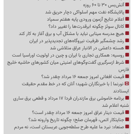
آتش‌بس 30 تا 60 روزه
پالایشگاه نفت مهم اسلواکی دچار حریق شد
اعلام نتایج آزمون ورودی پایه هفتم سمپاد
کانال سوئز چگونه ابرقدرت‌ها را تغییر داد؟
هیچ مدرسه مینابی نباید با مشکل آب و برق آغاز به کار کند
رشد چشمگیر ظرفیت نیروگاه‌های تجدیدپذیر در ایران
هسته داعشی در الانبار عراق متلاشی شد
روسیه: همکاری تجاری با ایران و چین در اولویت اوراسیا است
شرط ازسرگیری گفت‌وگوهای امنیتی میان کشورهای حاشیه خلیج
فارس
قیمت افغانی امروز جمعه 16 مرداد چقدر شد؟
نورنما | با خبرنگاران شهید؛ آنان که در خط مقدم حقیقت
ایستادند
برنامه خاموشی برق مازندران فردا 17 مرداد و قطعی برق ساری
شنبه اعلام شد
قیمت دینار عراق امروز جمعه 16 مرداد چقدر است؟
جنایتکار اتمی، قهرمان صلح؛ چگونه تاریخ وارونه شد؟
صنعاء: نبرد ما علیه طرح سلطه‌جویی عربستان است، نه مردم