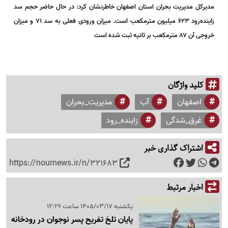
مدیرکل مدیریت بحران استان اصفهان خاطرنشان کرد: در حال حاضر حجم سد
زاینده‌رود
۶۲۳ میلیون مترمکعب است. میزان ورودی فعلی به سد ۷۱ و میزان
خروجی آن ۸۷ مترمکعب بر ثانیه ثبت شده است
کلید واژگان
اصفهان
آب
مدیریت_بحران
غرق_شدگی
زاینده_رود
اشتراک گذاری خبر
https://nournews.ir/n/321683
اخبار مرتبط
یکشنبه 1405/03/17 ساعت 12:26
پایان تلخ تفریح پسر نوجوان در رودخانه