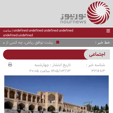
undefined undefined undefined undefined | ساعت
undefined:undefined
خط خبر
پشت توافق ریاض، چه کسی از معادله
اجتماعی
شناسه خبر :
تاریخ انتشار :
چهارشنبه
321683
1405/03/13 ساعت 20:05