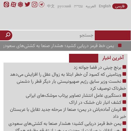
فارسی
English
العربیه
עברית
русский
中文
یمن خط قرمز دریایی کشید؛ هشدار صنعا به کشتی‌های سعودی
فرما
آخرین اخبار
برنج چینی در فضا جوانه زد
ویتامینی که کمبود آن خطر ابتلا به زوال عقل را افزایش می‌دهد
نخست وزیر سابق رژیم صهیونیستی بار دیگر قطر را دشمنی
خطرناک توصیف کرد
دستگیری عامل انتشار تصاویر پرتاب موشک‌های ایرانی
کشف انبار نان خشک در اراک
فرمان آماده‌باش در یمن؛ صنعا از مرحله جدید تقابل با عربستان
خبر داد
یمن خط قرمز دریایی کشید؛ هشدار صنعا به کشتی‌های سعودی
رهبر انقلاب: صیانت از وحدت و پرهیز از تفرقه وظیفه همگانی