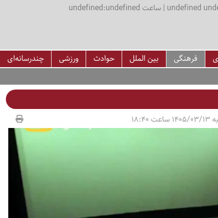
اعت undefined:undefined
ی
فرهنگی
بین الملل
حوادث
ورزشی
چندرسانه‌ای
عت 18:40