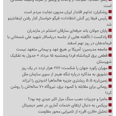
است
پزشکیان: تداوم اقتدار ایران مدیون نجابت مردم است
رئیس فیفا زیر آتش انتقادات؛ فیگو خواستار کنار رفتن اینفانتینو
شد
پایان جولان باند حرفه‌ای سارقان احشام در مازندران
پادکست | ناگفته هایی از جلسه دریاسالار شهید علی شمخانی با
فرماندهان در روز نهم اسفند
جامعه مدرسین: آمریکا بر هیچ عهد و پیمانی متعهد نیست
قطعی برق کرمانشاه فردا پنجشنبه 15 مرداد + جدول به تفکیک
شهرستان
مهران رکورد جهان را شکست؛ 266 هزار تردد در یک روز
تشویق به مذاکره درباره تنگه هرمز از سوی سازمان ملل
زمین‌لرزه 5.5 ریشتری جزیره هالماهرا اندونزی را لرزاند
رومانی برای مقابله با کمبود برق، نیروگاه 70 ساله‌اش را روشن
کرد!
ماجرا و جزییات نصب سنگ مزار اکبر عبدی چه بود؟
بریکس به دنبال ارتقای خدمات آماری در عصر دیجیتال
تحلیل «فارن افرز» از نامیرایی محور مقاومت