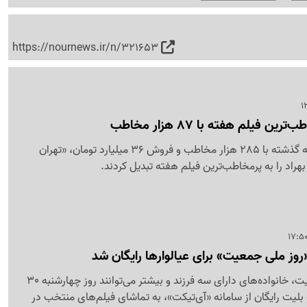
https://nournews.ir/n/321653
ن فیلم هفته با 87 هزار مخاطب
سینماهای کشور در هفته گذشته با 285 هزار مخاطب و فروش 36 میلیارد تومان، «تهران
بهراد را به پرمخاطب‌ترین فیلم هفته تبدیل کردند.
وز ملی جمعیت» برای عیالوارها رایگان شد
به‌مناسبت روز ملی جمعیت، خانواده‌های دارای سه فرزند و بیشتر می‌توانند روز چهارشنبه 30
 بلیت رایگان از سامانه «آی‌تیکت»، به تماشای فیلم‌های منتخب در