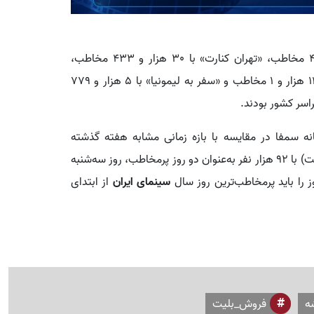
فیلم «ماجراجویی در جزیره جیمزباند» با 31 هزار و 443 مخاطب، «تهران کنارت» با 30 هزار و 433 مخاطب،
» با 14 هزار و 20 مخاطب، «آنتیک» با 14 هزار و 1 مخاطب و «سفر به لیمونیا» با 5 هزار و 779
سر کشور بودند.
نه سمفا در مقایسه با بازه زمانی مشابه هفته گذشته
(سه‌شنبه 5 خرداد) با 98 هزار نفر و (سه‌شنبه 15 اردیبهشت) با 92 هزار نفر به‌عنوان دو روز پرمخاطب، روز سه‌شنبه
سینمای ایران
از ابتدای
ه
فروش_بلیت