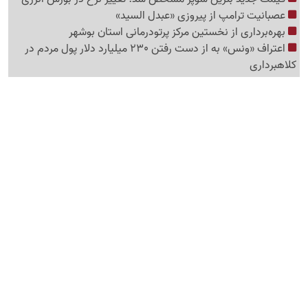
عصبانیت ترامپ از پیروزی «عبدل السید»
بهره‌برداری از نخستین مرکز پرتودرمانی استان بوشهر
اعتراف «ونس» به از دست رفتن 230 میلیارد دلار پول مردم در
کلاهبرداری