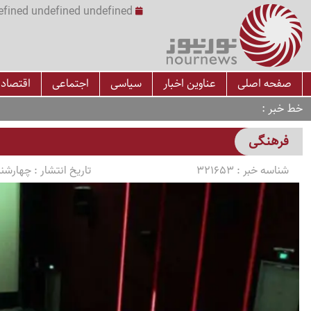
undefined undefined undefined undefined | س
صفحه اصلی
عناوین اخبار
سیاسی
اجتماعی
اقتصاد
خط خبر
فرهنگی
شناسه خبر :
321653
تاریخ انتشار :
چهارشنبه 1405/03/13 سا