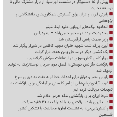
بیش از 15 دستورکار در نشست اوراسیا؛ از بازار مشترک مالی تا
توسعه تجارت
رایزنی ایران و عراق برای گسترش همکاری‌های دانشگاهی و
پژوهشی
اتحادیه لیگ‌های اروپایی علیه اینفانتینو
محدودیت تردد در محور حاجی‌آباد – بندرعباس
وزیر صمت راهی قرقیزستان شد
آیین بزرگداشت شهید خلبان مجید کاظمی در شیراز برگزار شد
یک کشتی دیگر در ساحل یمن هدف قرار گرفت
مهار کامل آتش‌سوزی در ارتفاعات سرکش گیلانغرب
بازگشت «آژانس دوستی»؛ فصل دوم سریال نوستالژیک به تولید
نزدیک شد
رایزنی مصر و عراق برای احداث خط لوله نفت به دریای سرخ
غریب‌آبادی:پیام‌هایی از آمریکا مبنی بر آمادگی برای بازگشت به
تعهدات دریافت کرده ایم
شرط ایران برای بازگشایی تنگه هرمز اعلام شد
دستگیری باند سرقت پراید با اعتراف به 30 فقره سرقت
واکنش«بی‌بی» به نشست امان؛ مخالفت با تشکیل کشور
فلسطین