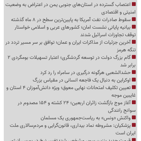
اعتصاب گسترده در استان‌های جنوبی یمن در اعتراض به وضعیت
امنیتی و اقتصادی
سقوط صادرات نفت آمریکا به پایین‌ترین سطح در 8 ماه گذشته
بیانیه پایانی نشست امان؛ کشورهای عربی و اسلامی خواستار
توقف تجاوزات اسرائیل شدند
آخرین جزئیات از مذاکرات ایران و عمان؛ توافق بر سر مسیر تردد در
تنگه هرمز
گام بزرگ دولت در توسعه گردشگری؛ اعتبار تسهیلات بومگردی 2
برابر شد
حشدالشعبی هرگونه درگیری در سامراء را رد کرد
اوکراین به دنبال یک فاجعه انسانی در مقیاس بزرگ
تعیین تکلیف امتحانات نهایی معوق؛ ویژه دانش‌آموزان 4 استان و
غایبین موجه
آغاز موج بازگشت زائران اربعین؛ 24 کشته و 154 مصدوم در
سوانح رانندگی
واکنش «ونس» به ریاست‌جمهوری یک مسلمان
پزشکیان: مشروطه نماد بیداری، قانون‌گرایی و مردم‌سالاری ملت
ایران است
قیمت جدید بنزین سوپر مشخص شد؛ تغییر نرخ در بورس انرژی