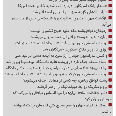
هشدار بانک آمریکایی درباره افت شدید ذخایر نفت آمریکا
شباب الاهلی گزینه میزبانی آسیایی استقلال شد
بازگشت مهران مدیری به تلویزیون؛ شصت‌چی پس از ماه صفر
می‌آید
اردوغان: توافق‌نامه مکه علیه هیچ کشوری نیست
رمان «مدیر مدرسه» جلال آل‌احمد سریال می‌شود
برنامه خاموشی برق تهران فردا 17 مرداد اعلام شد+ جزییات
روزی که وزیر دفاع اسکورت خبرنگاران شد
واکنش فدراسیون فوتبال آرژانتین به آینده مسی در تیم ملی
استاد منتقد جنگ غزه در پرونده علیه دانشگاه مینه‌سوتا پیروز شد
توقف پروژه 400 میلیون دلاری ترامپ در کاخ سفید با حکم دادگاه
برنامه خاموشی برق کهکیلویه و بویر احمد شنبه 17 مرداد اعلام شد
پشت توافق ریاض، چه کسی از معادله حذف می‌شود؟
پرو و مکزیک روابط دیپلماتیک را از سر گرفتند
دفتر حفاظت منافع ایران: ترامپ التماس توافقی را می‌کند که
خودش ویران کرد
المشاط: تمام جهان را هم بسیج کنی فایده‌ای برایت نخواهد
داشت