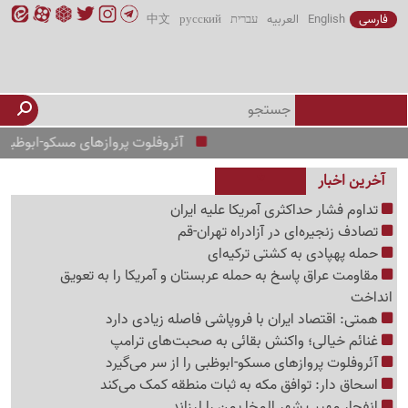
فارسی
English
العربیه
עברית
русский
中文
آئروفلوت پروازهای مسکو-ابوظبی را از سر م
آخرین اخبار
تداوم فشار حداکثری آمریکا علیه ایران
تصادف زنجیره‌ای در آزادراه تهران-قم
حمله پهپادی به کشتی ترکیه‌ای
مقاومت عراق پاسخ به حمله عربستان و آمریکا را به تعویق
انداخت
همتی: اقتصاد ایران با فروپاشی فاصله زیادی دارد
غنائم خیالی؛ واکنش بقائی به صحبت‌های ترامپ
آئروفلوت پروازهای مسکو-ابوظبی را از سر می‌گیرد
اسحاق دار: توافق مکه به ثبات منطقه کمک می‌کند
انفجار مهیب شهر المخا یمن را لرزاند