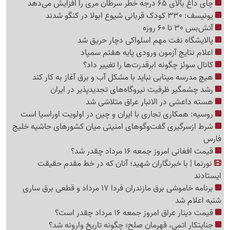
چای داغ بالای 65 درجه خطر سرطان مری را افزایش می‌دهد
یونیسف: 330 کودک قربانی شیوع ابولا در کنگو شدند
آتش‌بس 30 تا 60 روزه
پالایشگاه نفت مهم اسلواکی دچار حریق شد
اعلام نتایج آزمون ورودی پایه هفتم سمپاد
کانال سوئز چگونه ابرقدرت‌ها را تغییر داد؟
هیچ مدرسه مینابی نباید با مشکل آب و برق آغاز به کار کند
رشد چشمگیر ظرفیت نیروگاه‌های تجدیدپذیر در ایران
هسته داعشی در الانبار عراق متلاشی شد
روسیه: همکاری تجاری با ایران و چین در اولویت اوراسیا است
شرط ازسرگیری گفت‌وگوهای امنیتی میان کشورهای حاشیه خلیج
فارس
قیمت افغانی امروز جمعه 16 مرداد چقدر شد؟
نورنما | با خبرنگاران شهید؛ آنان که در خط مقدم حقیقت
ایستادند
برنامه خاموشی برق مازندران فردا 17 مرداد و قطعی برق ساری
شنبه اعلام شد
قیمت دینار عراق امروز جمعه 16 مرداد چقدر است؟
جنایتکار اتمی، قهرمان صلح؛ چگونه تاریخ وارونه شد؟