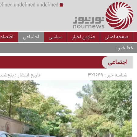
undefined undefined undefined undefined | س
صفحه اصلی
عناوین اخبار
سیاسی
اجتماعی
اقتصاد
خط خبر
اجتماعی
شناسه خبر :
321649
تاریخ انتشار :
پنج‌شنبه 1405/03/14 ساعت 