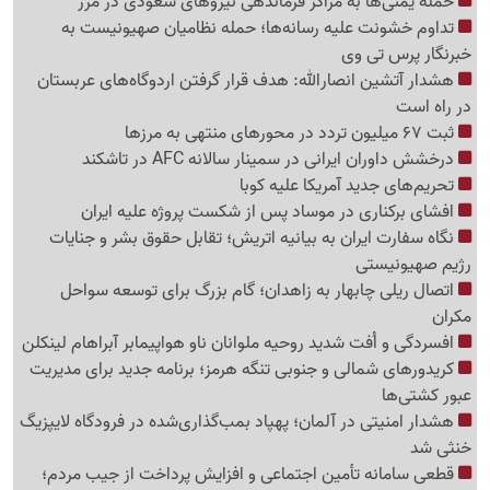
حمله یمنی‌ها به مراکز فرماندهی نیروهای سعودی در مرز
تداوم خشونت علیه رسانه‌ها؛ حمله نظامیان صهیونیست به
خبرنگار پرس تی وی
هشدار آتشین انصارالله: هدف قرار گرفتن اردوگاه‌های عربستان
در راه است
ثبت 67 میلیون تردد در محورهای منتهی به مرزها
درخشش داوران ایرانی در سمینار سالانه AFC در تاشکند
تحریم‌های جدید آمریکا علیه کوبا
افشای برکناری در موساد پس از شکست پروژه علیه ایران
نگاه سفارت ایران به بیانیه اتریش؛ تقابل حقوق بشر و جنایات
رژیم صهیونیستی
اتصال ریلی چابهار به زاهدان؛ گام بزرگ برای توسعه سواحل
مکران
افسردگی و اُفت شدید روحیه ملوانان ناو هواپیمابر آبراهام لینکلن
کریدورهای شمالی و جنوبی تنگه هرمز؛ برنامه جدید برای مدیریت
عبور کشتی‌ها
هشدار امنیتی در آلمان؛ پهپاد بمب‌گذاری‌شده در فرودگاه لایپزیگ
خنثی شد
قطعی سامانه تأمین اجتماعی و افزایش پرداخت از جیب مردم؛