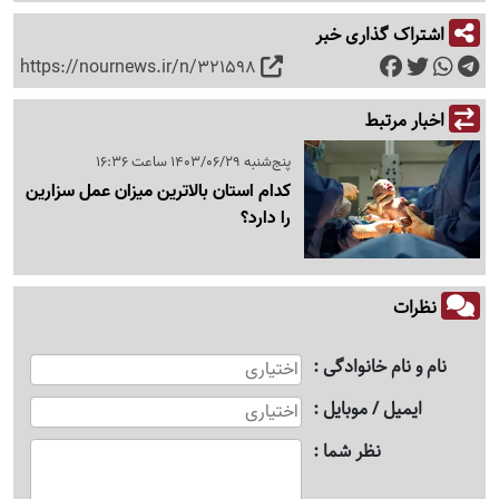
اشتراک گذاری خبر
https://nournews.ir/n/321598
اخبار مرتبط
پنج‌شنبه 1403/06/29 ساعت 16:36
کدام استان بالاترین میزان عمل سزارین
را دارد؟
نظرات
نام و نام خانوادگی
ایمیل / موبایل
نظر شما