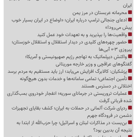
ایران
محرمانه عربستان در مرز یمن
ادعای جنجالی ترامپ درباره ایران؛ «اوضاع در ایران بسیار خوب
پیش می‌رود!»
واقعیت‌ها را بپذیرید و به تعهدات خود عمل کنید
حضور چهره‌های کلیدی در دیدار استقلال و استقلال خوزستان؛
پیروزی 3-0 آبی‌ها
واکنش دیپلماتیک به تهاجم رژیم صهیونیستی و آمریکا؛
گفتگوهای عراقچی و وزیر خارجه موریتانی
پزشکیان: کالابرگ افزایش می‌یابد؛ ارز باید مستقیم به مردم برسد
تأمین اجتماعی؛ تمامی سامانه‌ها و خدمات بدون هیچ‌گونه
اختلالی در دسترس هستند
عملیات تروریستی در جرمانای سوریه؛ انفجار خودروی بمب‌گذاری
شده قربانی گرفت
ردپای شرکت آلمانی در حملات به ایران؛ کشف بقایای تجهیزات
دشمن در فرودگاه جهرم
بن‌بست در مذاکرات لبنان و اسرائیل؛ چرا حزب‌الله از ابتدا به
نتیجه آن بدبین بود؟