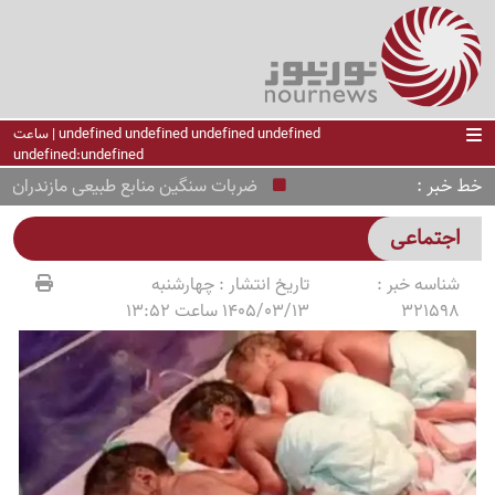
undefined undefined undefined undefined | ساعت
undefined:undefined
خط خبر
ضربات سنگین منابع طبیعی مازندران به تصر
اجتماعی
شناسه خبر :
تاریخ انتشار :
چهارشنبه
321598
1405/03/13 ساعت 13:52