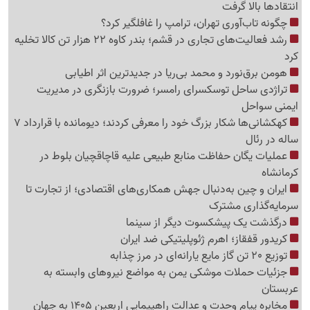
انتقادها بالا گرفت
چگونه تاب‌آوری تهران، ترامپ را غافلگیر کرد؟
رشد فعالیت‌های تجاری در قشم؛ بندر کاوه 22 هزار تن کالا تخلیه
کرد
هومن برق‌نورد و محمد بی‌ریا در جدیدترین اثر اطیابی
تراژدی ساحل توسکسرای رامسر؛ ضرورت بازنگری در مدیریت
ایمنی سواحل
کهکشانی‌ها شکار بزرگ خود را معرفی کردند؛ دیومانده با قرارداد 7
ساله در رئال
عملیات یگان حفاظت منابع طبیعی علیه قاچاقچیان بلوط در
کرمانشاه
ایران و چین به‌دنبال جهش همکاری‌های اقتصادی؛ از تجارت تا
سرمایه‌گذاری مشترک
درگذشت یک پیشکسوت دیگر از سینما
کریدور قفقاز؛ اهرم ژئوپلیتیکی ضد ایران
توزیع 20 تن گاز مایع یارانه‌ای در مرز چذابه
جزئیات حملات موشکی یمن به مواضع نیروهای وابسته به
عربستان
مخابره پیام وحدت و عدالت راهپیمایی اربعین 1405 به جهان