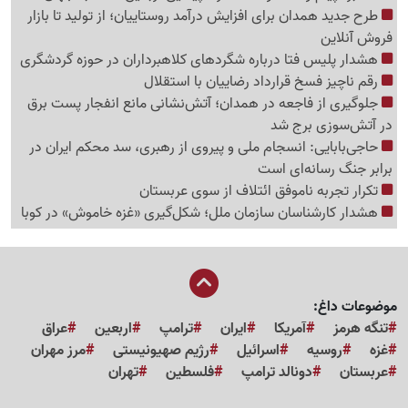
طرح جدید همدان برای افزایش درآمد روستاییان؛ از تولید تا بازار
فروش آنلاین
هشدار پلیس فتا درباره شگردهای کلاهبرداران در حوزه گردشگری
رقم ناچیز فسخ قرارداد رضاییان با استقلال
جلوگیری از فاجعه در همدان؛ آتش‌نشانی مانع انفجار پست برق
در آتش‌سوزی برج شد
حاجی‌بابایی: انسجام ملی و پیروی از رهبری، سد محکم ایران در
برابر جنگ رسانه‌ای است
تکرار تجربه ناموفق ائتلاف از سوی عربستان
هشدار کارشناسان سازمان ملل؛ شکل‌گیری «غزه‌ خاموش» در کوبا
موضوعات داغ:
تنگه هرمز
آمریکا
ایران
ترامپ
اربعین
عراق
غزه
روسیه
اسرائیل
رژیم صهیونیستی
مرز مهران
عربستان
دونالد ترامپ
فلسطین
تهران