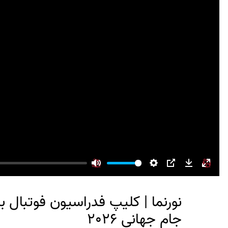
Mute
Settings
PIP
Download
Enter
fullsc
نورنما | کلیپ فدراسیون فوتبال ب
جام جهانی 2026