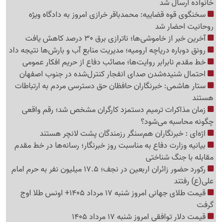
خانواده ارسال شد
سخنگوی قوه قضاییه: محمدباقر خرازی امروز به دادگاه ویژه
روحانیت احضار شد
آخرین خبر از خاموشی‌ها؛ ناترازی برق 30 درصد کاهش یافت
رونق دوباره دریاچه ارومیه؛ مدیریت منابع آب و بارش‌ها نتیجه داد
خط مقدم نابرابر روایت‌ها؛ مصائب دفاع از حریم افکار عمومی
احتمال شنیده‌شدن صدای انفجار کنترل‌شده در جنوب اصفهان
ستار هاشمی: خبرنگاران حافظان حق دسترسی مردم به ارتباطات
هستند
زمان مذاکرات ترمیم دستمزد کارگران مشخص شد؛ رقم واقعی
چگونه محاسبه می‌شود؟
اژه‌ای : خبرنگاران هم‌سنگر رزمندگان پشت لانچر هستند
بیانیه وزارت دفاع به مناسبت روز خبرنگار؛ رسانه‌ها در خط مقدم
مقابله با جنگ شناختی
رکورد حضور زائران اربعین در نجف؛ 17.5 میلیون نفر به حرم امام
علی(ع) رفتند
قیمت طلای جهانی امروز شنبه 17 مرداد 1405+ اونس طلا اوج
گرفت
قیمت دلار توافقی امروز شنبه 17 مرداد 1405