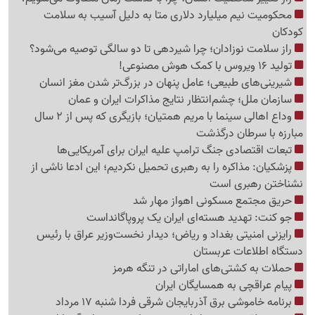
محکومیت نیم میلیارد دلاری متا به دلیل آسیب به سلامت
کودکان
راز سلامت نوزادان؛ چرا شیردهی تا دو سالگی توصیه می‌شود؟
تولید 16 ویروس با کمک هوش مصنوعی!
شیرینی‌های طبیعی؛ عامل پنهان در بزرگ‌تر شدن مغز انسان
سازمان ملل؛ چشم‌انتظار نتایج مذاکرات ایران و عمان
وداع اهالی سینما با مریم همتیان؛ بازیگری که پس از 2 سال
مبارزه با سرطان درگذشت
تبعات اقتصادی جنگ ترامپ علیه ایران برای آمریکایی‌ها
پزشکیان: مذاکره را به رهبری تحمیل نکردیم؛ این ادعا ناشی از
نشناختن رهبری است
حریق مجتمع مسکونی اهواز مهار شد
جو کنت: تهدید هسته‌ای ایران یک پروپاگانداست
رایزنی امنیتی بغداد و ریاض؛ دیدار نخست‌وزیر عراق با رئیس
دستگاه اطلاعات عربستان
حملات به کشتی‌های اماراتی در تنگه هرمز
پیام عراقچی به همسایگان ایران
برنامه خاموشی برق آذربایجان شرقی فردا شنبه 17 مرداد