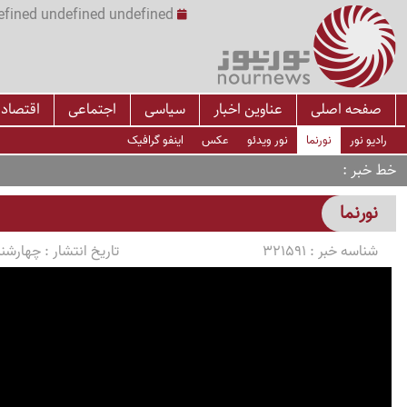
undefined undefined undefined undefined | س
صفحه اصلی
عناوین اخبار
سیاسی
اجتماعی
اقتصاد
رادیو نور
نورنما
نور ویدئو
عکس
اینفو گرافیک
خط خبر
نورنما
شناسه خبر :
321591
تاریخ انتشار :
چهارشنبه 1405/03/13 سا