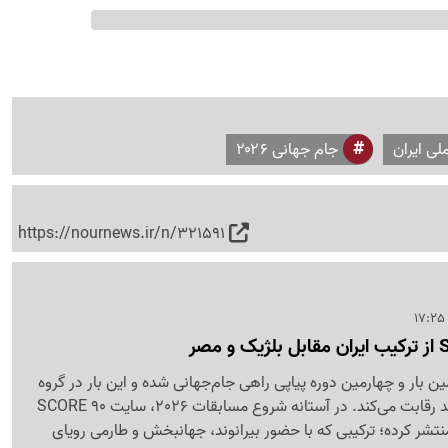
لی ایران
جام جهانی ۲۰۲۶
https://nournews.ir/n/321591
ن بار و چهارمین دوره پیاپی راهی جام‌جهانی شده و این بار در گروه
G با بلژیک، مصر و نیوزلند رقابت می‌کند. در آستانه شروع مسابقات 2026، سایت SCORE 90
منتشر کرده؛ ترکیبی که با حضور بیرانوند، جهانبخش و طارمی رویای