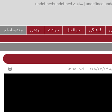
اعت undefined:undefined
ی
فرهنگی
بین الملل
حوادث
ورزشی
چندرسانه‌ای
عت 13:15