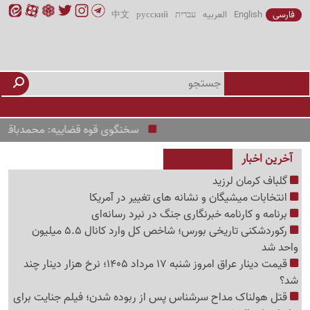
فارسی
English
العربیه
עברית
русский
中文
سخنگوی قوه قضاییه: محمدباقر خرازی
آخرین اخبار
گلباف کرمان لرزید
انتخابات میشیگان و نشانه های تغییر در آمریکا
برنامه و کارنامه خبرنگاری جنگ در نبرد رسانه‌ای
رکوردشکنی تاریخی بورس؛ شاخص کل وارد کانال 5.5 میلیون
واحد شد
قیمت دینار عراق امروز شنبه 17 مرداد 1405؛ نرخ هزار دینار چند
شد؟
قتل هولناک مداح سرشناس پس از ربوده شدن؛ فیلم جنایت برای