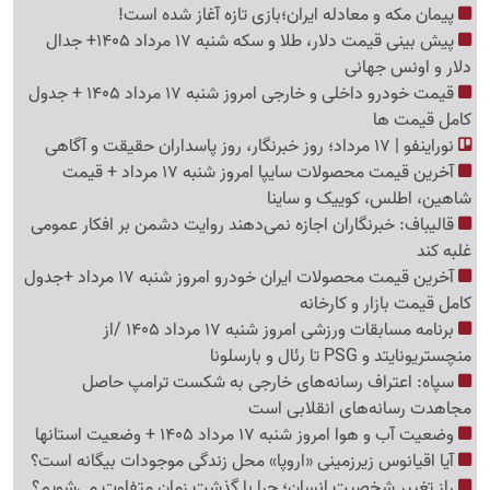
پیمان مکه و معادله ایران؛بازی تازه آغاز شده است!
پیش ‌بینی قیمت دلار، طلا و سکه شنبه 17 مرداد 1405+ جدال
دلار و اونس جهانی
قیمت خودرو داخلی و خارجی امروز شنبه 17 مرداد 1405 + جدول
کامل قیمت ها
نوراینفو | 17 مرداد؛ روز خبرنگار، روز پاسداران حقیقت و آگاهی
آخرین قیمت محصولات سایپا امروز شنبه 17 مرداد + قیمت
شاهین، اطلس، کوییک و ساینا
قالیباف: خبرنگاران اجازه نمی‌دهند روایت دشمن بر افکار عمومی
غلبه کند
آخرین قیمت محصولات ایران خودرو امروز شنبه 17 مرداد +جدول
کامل قیمت بازار و کارخانه
برنامه مسابقات ورزشی امروز شنبه 17 مرداد 1405 /از
منچستریونایتد و PSG تا رئال و بارسلونا
سپاه: اعتراف رسانه‌های خارجی به شکست ترامپ حاصل
مجاهدت رسانه‌های انقلابی است
وضعیت آب و هوا امروز شنبه 17 مرداد 1405 + وضعیت استانها
آیا اقیانوس زیرزمینی «اروپا» محل زندگی موجودات بیگانه است؟
راز تغییر شخصیت انسان؛ چرا با گذشت زمان متفاوت می‌شویم؟