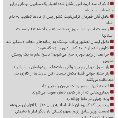
کالابرگ سه گروه امروز شارژ شد؛ اعتبار یک میلیون تومانی برای
مشمولان واریز شد
عامل قتل قهرمان کراس‌فیت کشور پس از ماه‌ها تعقیب به دام
افتاد
وضعیت آب و هوا امروز پنجشنبه 15 مرداد 1405+ وضعیت
استانها
عامل ارسال تصاویر پرتاب موشک به رسانه‌های معاند دستگیر شد
گزارش انفجار در نفتکش عبوری از تنگه هرمز
چرا بعد از رژیم دوباره چاق می‌شویم؟ پاسخ علم به یک پرسش
قدیمی
راز تحول دریایی چین؛ وقتی ربات‌ها جای غواصان را می‌گیرند
راز حفظ جوانی فقط مکمل نیست؛ این عادت‌ها از کلاژن بدن
محافظت می‌کنند
فاجعه کیهانی، سرنوشت نپتون را تغییر داد
بیماری‌هایی که از باز کردن دهان هویدا می‌شوند
برنج چینی در فضا جوانه زد
ویتامینی که کمبود آن خطر ابتلا به زوال عقل را افزایش می‌دهد
نخست وزیر سابق رژیم صهیونیستی بار دیگر قطر را دشمنی
خطرناک توصیف کرد