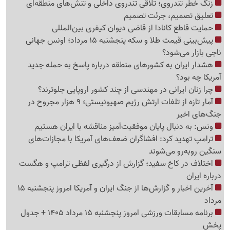
زنگ خطر تندروی؛ تلاقی تندروی داخلی و تنش‌های منطقه‌ای
تعلیق تصمیم، جرئت تصمیم
حمایت قاطع کانادا از قاضی دیوان کیفری بین‌المللی
پیش‌بینی قیمت طلا و سکه پنجشنبه 15 مرداد؛ اونس جهانی
ناجی بازار می‌شود؟
هشدار ایران به کشورهای منطقه درباره پاسخ به حمله جدید
آمریکا چه بود؟
چرا زنان ایرانی در مهندسی از چند کشور اروپایی جلوترند؟
آمار تازه از تلفات ارتش رژیم صهیونیستی؛ 9 هزار مجروح در
جنگ‌های اخیر
ونس: به دنبال پایان موفقیت‌آمیز مناقشه با ایران هستیم
ترامپ تهدید کرد: افشاگران ضعف‌های آمریکا با مجازات‌های
سنگین روبه‌رو می‌شوند
اختلاف در کاخ سفید؛ گزارش از درگیری لفظی ترامپ و هگست
درباره ایران
آخرین اخبار و گزارش‌ها از جنگ ایران و آمریکا امروز پنجشنبه 15
مرداد
برنامه مسابقات ورزشی امروز پنجشنبه 15 مرداد 1405 + جدول
پخش