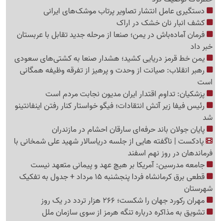
دستگیری عامل انتشار تصاویر پرتاب موشک‌های ایرانی
کشف انبار نان خشک در اراک
فرمان آماده‌باش در یمن؛ صنعا از مرحله جدید تقابل با عربستان
خبر داد
یمن خط قرمز دریایی کشید؛ هشدار صنعا به کشتی‌های سعودی
رهبر انقلاب: صیانت از وحدت و پرهیز از تفرقه وظیفه همگانی
است
پزشکیان: تداوم اقتدار ایران مدیون نجابت مردم است
رئیس فیفا زیر آتش انتقادات؛ فیگو خواستار کنار رفتن اینفانتینو
شد
پایان جولان باند حرفه‌ای سارقان احشام در مازندران
پادکست | ناگفته هایی از جلسه دریاسالار شهید علی شمخانی با
فرماندهان در روز نهم اسفند
جامعه مدرسین: آمریکا بر هیچ عهد و پیمانی متعهد نیست
قطعی برق کرمانشاه فردا پنجشنبه 15 مرداد + جدول به تفکیک
شهرستان
مهران رکورد جهان را شکست؛ 266 هزار تردد در یک روز
تشویق به مذاکره درباره تنگه هرمز از سوی سازمان ملل