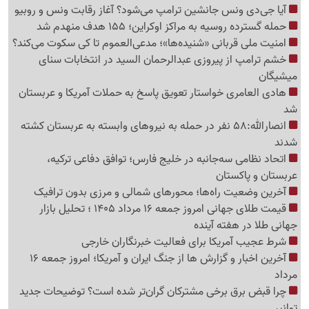
آیا جی‌دی ونس جانشین ترامپ می‌شود؟ آغاز رقابت ونس و روبیو
حمله گسترده روسیه به مراکز اوکراین؛ 155 هدف منهدم شد
امنیت ملی قربانی «شنیده‌ها»؛ مدعی‌العموم تا کی سکوت می‌کند؟
خشم ترامپ از پیروزی عبدالرحمان السید در انتخابات سنای
میشیگان
هادی العامری خواستار تعویق پاسخ به حملات آمریکا و عربستان
شد
انصارالله:58 نفر در حمله به نیروهای وابسته به عربستان کشته
شدند
اتحاد نظامی سه‌جانبه در خلیج فارس؛ توافق دفاعی ترکیه،
عربستان و پاکستان
آخرین وضعیت راه‌ها؛ محورهای شمالی و مرزی بدون ترافیک
قیمت طلای جهانی امروز جمعه 16 مرداد 1405 ؛ تحلیل بازار
جهانی طلا در هفته آینده
شرط عجیب آمریکا برای فعالیت خبرنگاران خارجی
آخرین اخبار و گزارش ها از جنگ ایران و آمریکا؛ امروز جمعه 16
مرداد
چرا قبض برق برخی مشترکان گران‌تر شده است؟ توضیحات جدید
توانیر