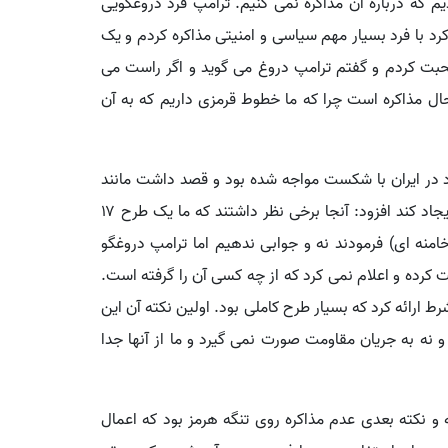
 که درباره آن مذاکره نمی کنیم. ترامپ فرد دروغگویی
کرد با فرد بسیار مهم سیاسی و امنیتی مذاکره کردم و یک
ن صحبت کردم و گفتم ترامپ دروغ می گوید و اگر راست می
حال مذاکره است چرا که ما خطوط قرمزی داریم که به آن
د در ایران با شکست مواجه شده بود و قصد داشت مانند
جنگ صفین، قرآن بر سر نیزه بزند و میان مردم انشقاق ایجاد کند افزود: آنجا برخی نظر داشتند که ما یک طرح ۱۷
امنه ای) فرمودند نه و جوابی ندهیم اما ترامپ دروغگو
ر جریان یک طرح ۵ ماده ای دریافت کرده و اعلام نمی کرد که از چه کسی آن را گرفته است.
دامه گردش کاری صورت گرفت و ایران یک طرح با ۱۰ شرط ارائه کرد که بسیار طرح کاملی بود. اولین نکته آن این
و نه به جریان مقاومت صورت نمی گیرد و ما از آنها جدا
 و نکته بعدی عدم مذاکره روی تنگه هرمز بود که اعمال