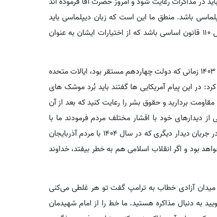
د در مذاکرات رعایت شود و امروز حضرت آقا فرموده اند
پلماسی باشد. منطق ما این است که زبان دیپلماسی باید
ذیل فرمایشات و اذن رهبر معظم انقلاب طبق بند ۵ اصل ۱۱۰ قانون اساسی باشد که از اختیارات ایشان به عنوان
نایب رئیس مجلس شورای اسلامی با بیان اینکه ۱۷ بهمن ۱۴۰۳ زمانی که دولت چهاردهم مستقر بود، ایالات متحده
د: در این پیام آمریکایی ها گفتند باید بُرد موشک های
قاومت بردارید و حقوق بشر را رعایت کنید که بعد از آن
از دیدارهای خود با اقشار مختلف مردم فرمودند ما با
آمریکا مذاکره نکرده و آمریکا هیچ غلطی نمی‌تواند بکند و در جریان دیدار دیگری که در سال ۱۴۰۴ با مردم آذربایجان
هد بود و اگر انقلاب اسلامی هم به خطر بیفتد، خداوند
ادامه تاکید کرد: رئیس‌جمهور ۲۲ بهمن ۱۴۰۳ در میدان آزادی خطاب به ترامپ گفت تو هر غلطی می‌کنی
ید به دنبال مذاکره هستید. ما خط را از امام شهیدمان