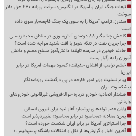
تبعات جنگ ایران و آمریکا در انگلیس؛ سرقت روزانه 270 هزار دلار
سوخت
سندرز: ترامپ آمریکا را به سوی یک جنگ فاجعه‌بار سوق داده
است
کاهش چشمگیر 88 درصدی آتش‌سوزی در مناطق محیط‌زیستی
چرا جریان نفت در تنگه هرمز با افت شدید مواجه شده است؟
حادثه خونین در مدرسه تایلند؛ دانش‌آموز مسلح معلم و دانش
آموزان را به رگبار بست
خشم ترامپ از افشای حقیقت؛ کمبود مهمات آمریکا در برابر
ایران!
پیام تسلیت وزیر امور خارجه در پی درگذشت روزنامه‌نگار
پیشکسوت ایران
هشدار اتحادیه خودرو درباره حواله‌فروشی غیرقانونی خودروهای
وارداتی
پایان عصر تولدهای پرشمار؛ آغاز نبرد برای نیروی انسانی
یمن: معادله «محاصره در برابر محاصره» تغییرناپذیر است
چرا استراتژی آمریکا در برابر ایران شکست خورده است؟
آخرین اخبار و گزارش‌ها از نقل و انتقالات باشگاه پرسپولیس ؛