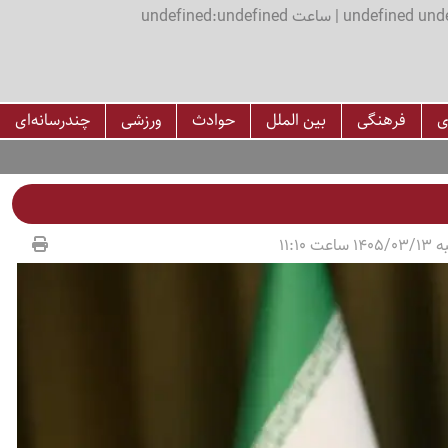
اعت undefined:undefined
ی
فرهنگی
بین الملل
حوادث
ورزشی
چندرسانه‌ای
عت 11:10