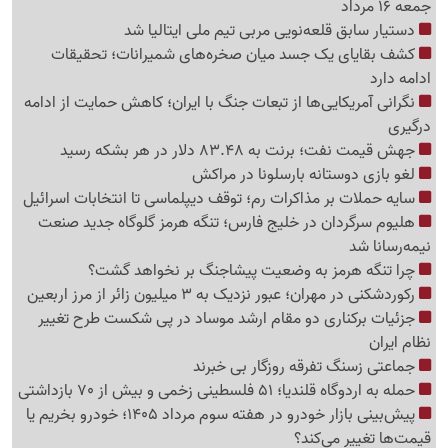
جمعه 16 مرداد
دستیار سابق قلعه‌نویی مربی تیم ملی ایتالیا شد
کشف بقایای یک جسد میان صخره‌های شمیرانات؛ تحقیقات
ادامه دارد
نگرانی آمریکایی‌ها از تبعات جنگ با ایران؛ کاهش حمایت از ادامه
درگیری
جهش قیمت نفت؛ برنت به 83.48 دلار در هر بشکه رسید
لغو بازی دوستانه بارسلونا در مراکش
سایه حملات بر مذاکرات رم؛ توقف دیپلماسی تا انتخابات اسرائیل
هلیوم سرگردان در خلیج فارس؛ تنگه هرمز گلوگاه جدید صنعت
نیمه‌رسانا شد
چرا تنگه هرمز به وضعیت پیشاجنگ بر نخواهد گشت؟
رکوردشکنی در مهران؛ عبور نزدیک به 3 میلیون زائر از مرز اربعین
جزئیات برکناری دو مقام ارشد موساد در پی شکست طرح تغییر
نظام ایران
جماعتی زسنگ تفرقه روزگار بی خبرند
حمله به اردوگاه قلندیا؛ 51 فلسطینی زخمی و بیش از 70 بازداشتی
پیش‌بینی بازار خودرو در هفته سوم مرداد 1405؛ خودرو بخریم یا
قیمت‌ها تغییر می‌کند؟