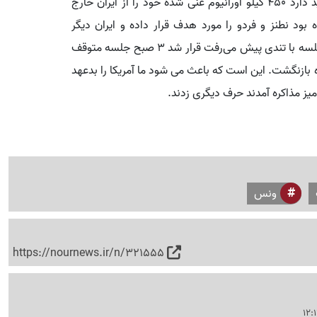
کرده و با ما شریک شوید. همچنین گفتند که ترامپ تأکید دارد ۴۵۰ کیلو اورانیوم غنی شده خود را از ایران خارج
ود نطنز و فردو را مورد هدف قرار داده و ایران دیگر
اورانیومی ندارد. از آنجایی که موضوعات در این قسمت جلسه با تندی پیش می‌رفت قرار شد ۳ صبح جلسه متوقف
ه بازنگشت. این است که باعث می شود ما آمریکا را بدعهد
ونس
https://nournews.ir/n/321555