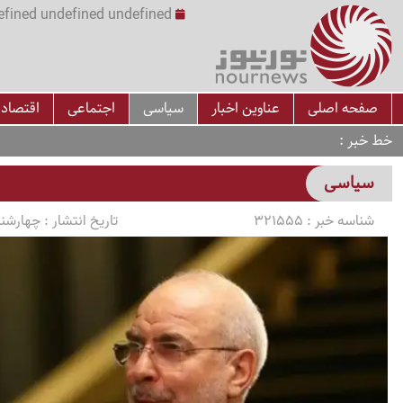
undefined undefined undefined undefined | س
صفحه اصلی
عناوین اخبار
سیاسی
اجتماعی
اقتصاد
خط خبر
سیاسی
شناسه خبر :
321555
تاریخ انتشار :
چهارشنبه 1405/03/13 سا