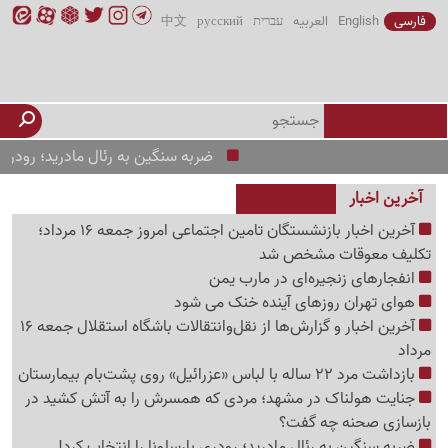
فارسی
English
العربیه
עברית
русский
中文
ضربه سنگین به رئال مادرید؛ رودری بارسلونا ر
آخرین اخبار
آخرین اخبار بازنشستگان تامین اجتماعی امروز جمعه 16 مرداد؛
تکلیف معوقات مشخص شد
انفجارهای زنجیره‌ای در مارب یمن
هوای تهران روزهای آینده خنک می شود
آخرین اخبار و گزارش‌ها از نقل‌وانتقالات باشگاه استقلال جمعه 16
مرداد
بازداشت مرد 22 ساله با لباس «عزرائیل» روی پشت‌بام بیمارستان
جنایت هولناک در مشهد؛ مردی که همسرش را به آتش کشید در
بازسازی صحنه چه گفت؟
ضربه سنگین به رئال مادرید؛ رودری بارسلونا را انتخاب کرد!