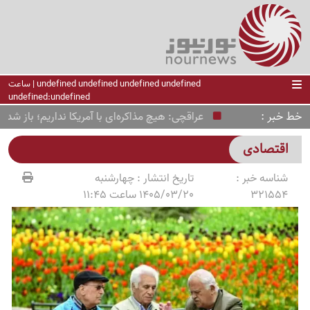
undefined undefined undefined undefined | ساعت
undefined:undefined
خط خبر
عراقچی: هیچ مذاکره‌ای با آمریکا نداریم؛ باز شدن تنگه ه
اقتصادی
شناسه خبر :
تاریخ انتشار :
چهارشنبه
321554
1405/03/20 ساعت 11:45