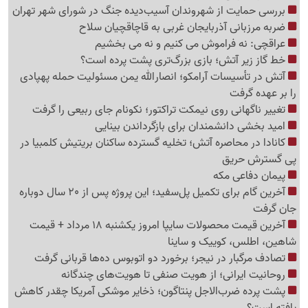
بررسی حمایت از شهروندان آسیب‌دیده جنگ در شورای شهر تهران
ضربه مرزبانی آذربایجان غربی به قاچاقچیان سلاح
عراقچی: نه فراموش می کنیم و نه می بخشیم
خط گاز زیر آتش؛ بازی بزرگ‌تری پشت پرده است؟
آتش در تأسیسات آرامکو؛ انصارالله یمن مسئولیت حمله پهپادی
را بر عهده گرفت
تغییر ناگهانی روی نیمکت تراکتور؛ نکونام جای ربیعی را گرفت
امید بخشی دانشمندان برای بازگرداندن بینایی
کانادا در محاصره آتش؛ تخلیه گسترده ساکنان بریتیش کلمبیا در
پی گسترش حریق
پیمان دفاعی مکه
آخرین گام برای تکمیل پل‌سفید؛ این پروژه پس از 20 سال دوباره
جان گرفت
آخرین قیمت محصولات سایپا امروز یکشنبه 18 مرداد + قیمت
شاهین، اطلس، کوییک و ساینا
تصادف مرگبار در نیجر؛ برخورد دو اتوبوس ده‌ها قربانی گرفت
روحانیت ایرانی؛ از هویت صنفی تا هویت‌های چندگانه
پشت پرده ضرب‌الاجل پنتاگون؛ ذخایر موشکی آمریکا چقدر کاهش