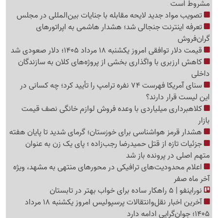
مشروط است
تصویب مواد جدید لایحه مقابله با جنایات بین‌المللی در مجلس
تعرفه اینترنت جنجالی شد؛ هشدار هاشمی به اپراتورهای
گرا‌ن‌فروش
قیمت دلار توافقی امروز یکشنبه 18 مرداد 1405؛ دلار صعودی شد
کاهش ارزبری با واگذاری بخشی از پروژه‌های کلان به سازندگان
داخلی
سنای آمریکا فهرست 74 نفره ترامپ را تأیید کرد؛ چه کسانی در
این لیست قرار دارند؟
کلاهبرداری میلیاردی با وعده فروش لوازم خانگی نصف قیمت
بازار
هشدار قرمز هواشناسی برای خوزستان؛ گرمای شدید تا پایان هفته
جزئیات تازه از قتل حمیدرضا رجب‌زاده ؛ پای یک زن به عنوان
متهم اصلی در پرونده باز شد
اعلام محدودیت‌های ترافیکی در محورهای منتهی به مشهد، ویژه
آخر ماه صفر
نوراینفو | 5 راهکار ساده برای خواب بهتر در تابستان
آخرین اخبار نقل‌وانتقالات پرسپولیس امروز یکشنبه 18 مرداد
1405؛ جوان‌گرایی ادامه دارد