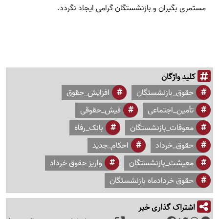
مستمری بگیران و بازنشستگان گرامی ایجاد نگردد.
کلید واژگان
حقوق_بازنشستگان
افزایش_حقوق
تأمین_اجتماعی
فیش_حقوقی
معوقات_بازنشستگان
بانک_رفاه
حقوق_خرداد
احکام_جدید
معیشت_بازنشستگان
واریز حقوق خرداد
حقوق خردادماه بازنشستگان
اشتراک گذاری خبر