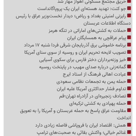
حریق مجتمع مسکونی اهواز مهار شد
جو کنت: تهدید هسته‌ای ایران یک پروپاگانداست
رایزنی امنیتی بغداد و ریاض؛ دیدار نخست‌وزیر عراق با رئیس
دستگاه اطلاعات عربستان
حملات به کشتی‌های اماراتی در تنگه هرمز
پیام عراقچی به همسایگان ایران
برنامه خاموشی برق آذربایجان شرقی فردا شنبه 17 مرداد
تصویب لایحه تحریم ایران و روسیه از سوی سنای آمریکا
خیز وزنه‌برداران دختر فارس برای سکوی آسیایی
گمانه‌زنی درباره صدای مهیب در پایتخت روسیه
عیادت اهالی فرهنگ از استاد ایرج
حمله یمن به تجمعات نظامی سعودی
تداوم فشار حداکثری آمریکا علیه ایران
تصادف زنجیره‌ای در آزادراه تهران-قم
حمله پهپادی به کشتی ترکیه‌ای
مقاومت عراق پاسخ به حمله عربستان و آمریکا را به تعویق
انداخت
همتی: اقتصاد ایران با فروپاشی فاصله زیادی دارد
غنائم خیالی؛ واکنش بقائی به صحبت‌های ترامپ