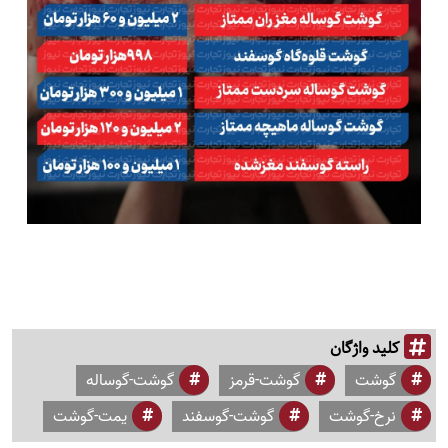
کلید واژگان
گوشت
گوشت-قرمز
گوشت-گوساله
نرخ-گوشت
گوشت-گوسفند
یمت-گوشت