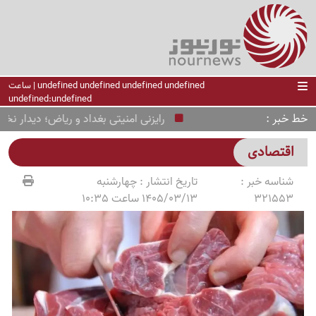
undefined undefined undefined undefined | ساعت
undefined:undefined
خط خبر
رایزنی امنیتی بغداد و ریاض؛ دیدار نخست‌و
اقتصادی
شناسه خبر :
تاریخ انتشار :
چهارشنبه
321553
1405/03/13 ساعت 10:35