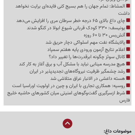
المشاط: تمام جهان را هم بسیج کنی فایده‌ای برایت نخواهد
داشت
چای داغ بالای 65 درجه خطر سرطان مری را افزایش می‌دهد
یونیسف: 330 کودک قربانی شیوع ابولا در کنگو شدند
آتش‌بس 30 تا 60 روزه
پالایشگاه نفت مهم اسلواکی دچار حریق شد
اعلام نتایج آزمون ورودی پایه هفتم سمپاد
کانال سوئز چگونه ابرقدرت‌ها را تغییر داد؟
هیچ مدرسه مینابی نباید با مشکل آب و برق آغاز به کار کند
رشد چشمگیر ظرفیت نیروگاه‌های تجدیدپذیر در ایران
هسته داعشی در الانبار عراق متلاشی شد
روسیه: همکاری تجاری با ایران و چین در اولویت اوراسیا است
شرط ازسرگیری گفت‌وگوهای امنیتی میان کشورهای حاشیه خلیج
فارس
موضوعات داغ: