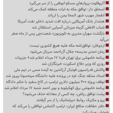
آئروفلوت پروازهای مسکو-ابوظبی را از سر می‌گیرد
اسحاق دار: توافق مکه به ثبات منطقه کمک می‌کند
انفجار مهیب شهر المخا یمن را لرزاند
هشدار بانک آمریکایی درباره افت شدید ذخایر نفت آمریکا
شباب الاهلی گزینه میزبانی آسیایی استقلال شد
بازگشت مهران مدیری به تلویزیون؛ شصت‌چی پس از ماه صفر
می‌آید
اردوغان: توافق‌نامه مکه علیه هیچ کشوری نیست
رمان «مدیر مدرسه» جلال آل‌احمد سریال می‌شود
برنامه خاموشی برق تهران فردا 17 مرداد اعلام شد+ جزییات
روزی که وزیر دفاع اسکورت خبرنگاران شد
واکنش فدراسیون فوتبال آرژانتین به آینده مسی در تیم ملی
استاد منتقد جنگ غزه در پرونده علیه دانشگاه مینه‌سوتا پیروز شد
توقف پروژه 400 میلیون دلاری ترامپ در کاخ سفید با حکم دادگاه
برنامه خاموشی برق کهکیلویه و بویر احمد شنبه 17 مرداد اعلام شد
پشت توافق ریاض، چه کسی از معادله حذف می‌شود؟
پرو و مکزیک روابط دیپلماتیک را از سر گرفتند
دفتر حفاظت منافع ایران: ترامپ التماس توافقی را می‌کند که
خودش ویران کرد