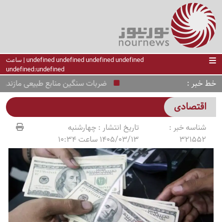
undefined undefined undefined undefined | ساعت
undefined:undefined
خط خبر
ضربات سنگین منابع طبیعی مازندران به
اقتصادی
شناسه خبر :
تاریخ انتشار :
چهارشنبه
321552
1405/03/13 ساعت 10:34