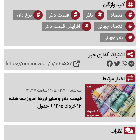
کلید واژگان
اقتصاد
دلار
قیمت-دلار
نرخ-دلار
اقتصاد-جهانی
افزایش-قیمت-دلار
دلار-جهانی
اشتراک گذاری خبر
https://nournews.ir/n/321552
اخبار مرتبط
سه‌شنبه 1405/03/12 ساعت 14:37
قیمت دلار و سایر ارزها امروز سه شنبه
12 خرداد 1405 + جدول
نظرات