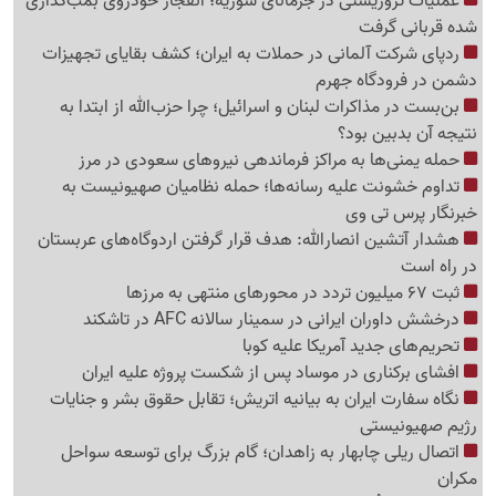
عملیات تروریستی در جرمانای سوریه؛ انفجار خودروی بمب‌گذاری
شده قربانی گرفت
ردپای شرکت آلمانی در حملات به ایران؛ کشف بقایای تجهیزات
دشمن در فرودگاه جهرم
بن‌بست در مذاکرات لبنان و اسرائیل؛ چرا حزب‌الله از ابتدا به
نتیجه آن بدبین بود؟
حمله یمنی‌ها به مراکز فرماندهی نیروهای سعودی در مرز
تداوم خشونت علیه رسانه‌ها؛ حمله نظامیان صهیونیست به
خبرنگار پرس تی وی
هشدار آتشین انصارالله: هدف قرار گرفتن اردوگاه‌های عربستان
در راه است
ثبت 67 میلیون تردد در محورهای منتهی به مرزها
درخشش داوران ایرانی در سمینار سالانه AFC در تاشکند
تحریم‌های جدید آمریکا علیه کوبا
افشای برکناری در موساد پس از شکست پروژه علیه ایران
نگاه سفارت ایران به بیانیه اتریش؛ تقابل حقوق بشر و جنایات
رژیم صهیونیستی
اتصال ریلی چابهار به زاهدان؛ گام بزرگ برای توسعه سواحل
مکران