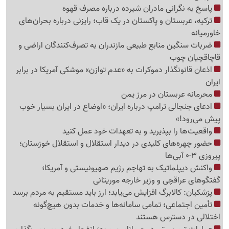
پاسخ به نگرانی مادران شیرده درباره مصرف قهوه
ترکیه، عربستان و پاکستان در یک قاب؛ رایزنی درباره بحران‌های
خاورمیانه
ضربات سنگین منابع طبیعی مازندران به تصرف‌کنندگان اراضی و
قاچاقچیان چوب
اذعان قانونگذار دموکرات به «عدم توازن» موشکی آمریکا در برابر
ایران
محرمانه عربستان در مرز یمن
ادعای جنجالی ترامپ درباره ایران؛ «اوضاع در ایران بسیار خوب
پیش می‌رود!»
واقعیت‌ها را بپذیرید و به تعهدات خود عمل کنید
حضور چهره‌های کلیدی در دیدار استقلال و استقلال خوزستان؛
پیروزی 3-0 آبی‌ها
واکنش دیپلماتیک به تهاجم رژیم صهیونیستی و آمریکا؛
گفتگوهای عراقچی و وزیر خارجه موریتانی
پزشکیان: کالابرگ افزایش می‌یابد؛ ارز باید مستقیم به مردم برسد
تأمین اجتماعی؛ تمامی سامانه‌ها و خدمات بدون هیچ‌گونه
اختلالی در دسترس هستند