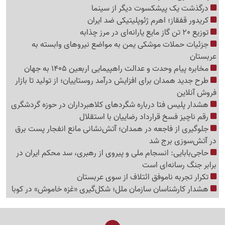
درگذشت یک پیشکسوت دیگر از سینما
کریدور قفقاز؛ اهرم ژئوپلیتیکی ضد ایران
توزیع 20 تن گاز مایع یارانه‌ای در مرز چذابه
جزئیات حملات موشکی یمن به مواضع نیروهای وابسته به
عربستان
مخابره پیام وحدت و عدالت راهپیمایی اربعین 1405 به جهان
طرح جدید همدان برای افزایش درآمد روستاییان؛ از تولید تا بازار
فروش آنلاین
هشدار پلیس فتا درباره شگردهای کلاهبرداران در حوزه گردشگری
رقم ناچیز فسخ قرارداد رضاییان با استقلال
جلوگیری از فاجعه در همدان؛ آتش‌نشانی مانع انفجار پست برق
در آتش‌سوزی برج شد
حاجی‌بابایی: انسجام ملی و پیروی از رهبری، سد محکم ایران در
برابر جنگ رسانه‌ای است
تکرار تجربه ناموفق ائتلاف از سوی عربستان
هشدار کارشناسان سازمان ملل؛ شکل‌گیری «غزه‌ خاموش» در کوبا