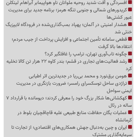
افسردگی و اُفت شدید روحیه ملوانان ناو هواپیمابر آبراهام لینکلن
کریدورهای شمالی و جنوبی تنگه هرمز؛ برنامه جدید برای مدیریت
عبور کشتی‌ها
هشدار امنیتی در آلمان؛ پهپاد بمب‌گذاری‌شده در فرودگاه لایپزیگ
خنثی شد
قطعی سامانه تأمین اجتماعی و افزایش پرداخت از جیب مردم؛
انتقادها بالا گرفت
چگونه تاب‌آوری تهران، ترامپ را غافلگیر کرد؟
رشد فعالیت‌های تجاری در قشم؛ بندر کاوه 22 هزار تن کالا تخلیه
کرد
هومن برق‌نورد و محمد بی‌ریا در جدیدترین اثر اطیابی
تراژدی ساحل توسکسرای رامسر؛ ضرورت بازنگری در مدیریت
ایمنی سواحل
کهکشانی‌ها شکار بزرگ خود را معرفی کردند؛ دیومانده با قرارداد 7
ساله در رئال
عملیات یگان حفاظت منابع طبیعی علیه قاچاقچیان بلوط در
کرمانشاه
ایران و چین به‌دنبال جهش همکاری‌های اقتصادی؛ از تجارت تا
سرمایه‌گذاری مشترک